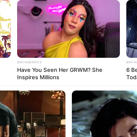
r Pfalz, ebenso wie der nur wenige Kilometer entfernt liegende
I. an der Antike spiegeln übrigens noch weitere sehenswerte
alla
an der Donau, die
Befreiungshalle
in
Kelheim
, das
Pomp
gsplatz
in
München
.
ere Informationen über die Max-Slevogt-Galerie in der 
BRAINBERRIES
BRAIN
rie.de
Have You Seen Her GRWM? She
6 B
uf der Landkarte
Inspires Millions
Tod
Ausflugsziels Villa Ludwigshöhe bei Edenkoben:
denkoben
er Urlaubsregion Südliche Weinstraße und
Pfalz
in Edenkobe