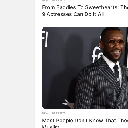
Tier- und Zooparks
From Baddies To Sweethearts: Th
Ausflug mit der Bahn
9 Actresses Can Do It All
Geführte Radtouren 
Hotel Edenkoben
hier
bu
Deutschlandweit Veranst
Lage der Villa Ludwigsh
BRAINBERRIES
Most People Don't Know That Thes
Muslim
Hier kann die
Route zur 