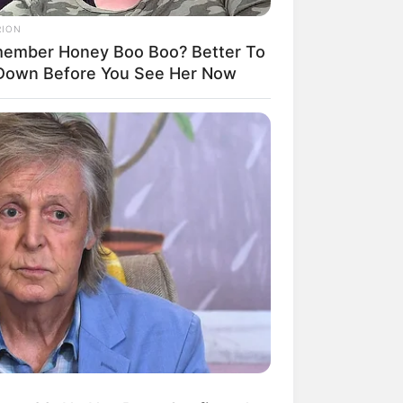
RION
ember Honey Boo Boo? Better To
 Down Before You See Her Now
 gebucht oder gekauft wird, ist das