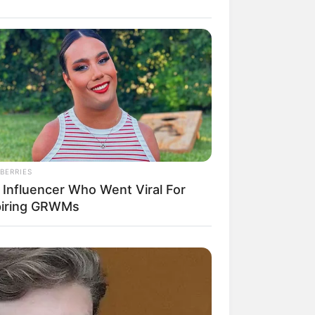
. Die GPS-Daten lauten: Latitude =
r Landkarte von OpenStreetMap:
BERRIES
 Influencer Who Went Viral For
piring GRWMs