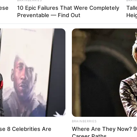
ese
10 Epic Failures That Were Completely
Tal
Preventable — Find Out
Hei
mit dem ADFC
chen
altung kostenlos eintragen:
öhe:
BRAINBERRIES
e 8 Celebrities Are
Where Are They Now? 9
Career Paths
Villa Ludwigshöhe
berechnet werden
. Außerdem bieten wir