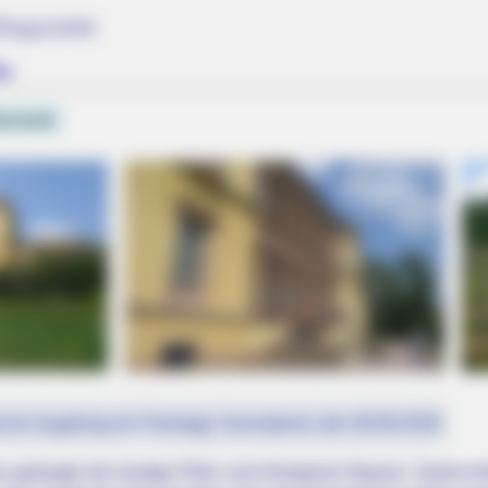
lugsziele
he
zerwald
or The 70's
st (in Augsburg ein Feiertag): Sonnabend, den 08.08.2026
gelangte die heutige Pfalz zum Königreich Bayern. Damit er