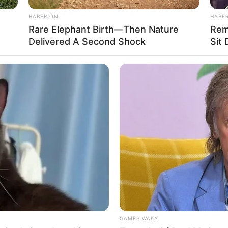
HABERION
HABE
Rare Elephant Birth—Then Nature
Rem
Delivered A Second Shock
Sit
rojektes sind Affiliate-Angebote integriert. Wenn etwas darüber
ss sich dadurch der Preis ändert.
GAMES WAKA