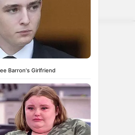
e und kommerzielle Zwecke kostenlos
nwenden, hatte Charles Darwin 1858
nen.
weitere Kalauer
e Barron's Girlfriend