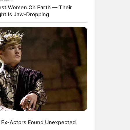
lest Women On Earth — Their
ght Is Jaw-Dropping
 Ex-Actors Found Unexpected
 die GPS-Daten als Wegpunkt zum