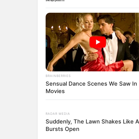
Download im GPX-Format
49.2770 und Longitude = 8
Das Schloss Villa Ludwigs
BRAINBERRIES
Sensual Dance Scenes We Saw In
Movies
RADAR MEDIA
Suddenly, The Lawn Shakes Like 
Lageplan als
größere Karte
Bursts Open