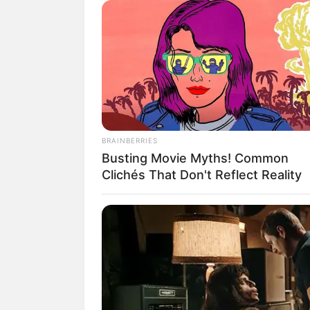
schönsten Ortschaften in de
Das Interesse von Ludwig 
Bayern
wider, wie die
Walh
Ruhmeshalle
und der
Köni
Öffnungszeiten und weit
BRAINBERRIES
www.max-slevogt-gale
Busting Movie Myths! Common
Dieses Ausflugsziel a
Clichés That Don't Reflect Reality
Hotels in der Nähe des 
Hotels in E
Hotels in d