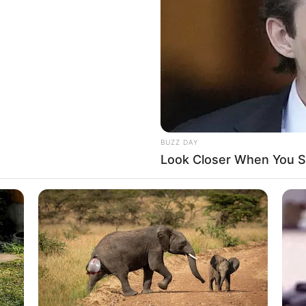
 dieser Seite dürfen unter bestimmten Bedingungen für privat
siehe
Bilderfreigabe
.
 schon seit Jahrtausenden bei der Tier- und Pflanzenzucht a
hrt. Die mussten die Abstammungslehre ja endlich auch mal ler
BUZZ DAY
Look Closer When You Se
Impressum & Kontakt
Auf Quermania werben