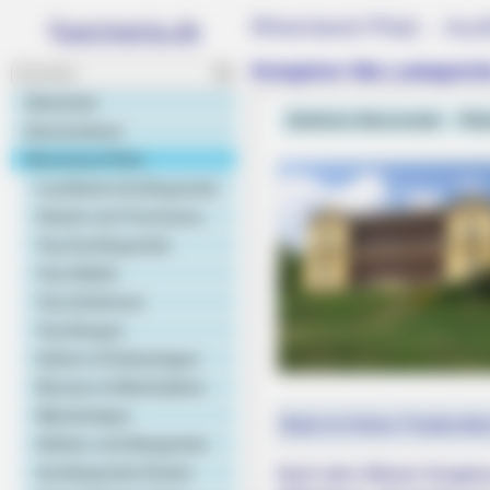
Rheinland-Pfalz - Ausf
Königliche Villa Ludwigshö
Startseite
Südliche Weinstraße
Pfäl
Deutschland
Rheinland-Pfalz
Landkarte Ausflugsziele
Urlaub und Tourismus
Top Ausflugsziele
Top Städte
Top Schlösser
Top Burgen
BRAINBERRIES
Gärten & Parkanlagen
These Photos Make Us Nostalgic F
Museen & Werkstätten
Wandertipps
Bald ist Hohes Friedensfe
Höhlen und Bergwerke
Ausflugsziele Kinder
Nach dem Wiener Kongress 