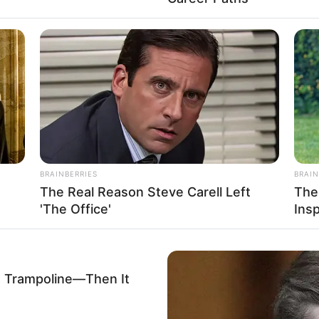
an, für den Import in Navigationsgeräten und in Google Earth
.0875.
höhe bei Edenkoben mit Straßenkarte und Zoomfunktion auf de
BRAINBERRIES
BRAIN
The Real Reason Steve Carell Left
The
'The Office'
Ins
A Trampoline—Then It
 zeigen
.