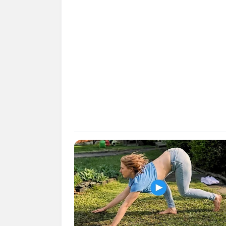
Bilderfreigabe: Die Bilder
benutzt werden. Weiteres 
Das Wissen, das die Bauern
der universitären Welt gele
Quermania folgen:
Suchen: