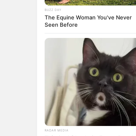
BUZZ DAY
The Equine Woman You've Never
Seen Before
Auf einigen Seiten dieses P
eine Unterstützung, ohne da
RADAR MEDIA