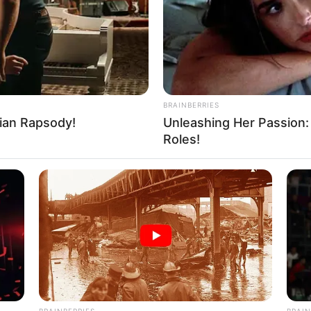
ürdigkeiten,
Freizeitangebote
und Museen im Umkreis de
BRAINBERRIES
is Edenkoben
ian Rapsody!
Unleashing Her Passion:
denkoben
Roles!
für Edenkoben
rn
n in und um Edenkoben
ür Edenkoben
rte
BRAINBERRIES
BRAIN