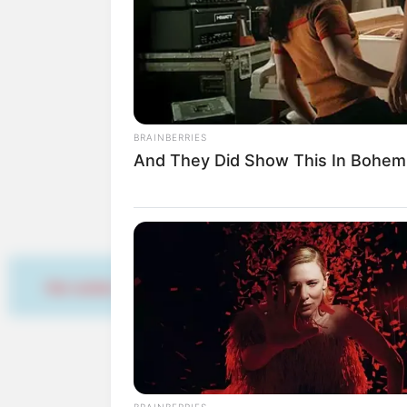
buchen.
Ausflugsziele, Sehensw
(Edenkoben):
BRAINBERRIES
Ausflugsziele Umkre
And They Did Show This In Bohem
Museen in und um E
Kinderausflugsziele 
Kindergeburtstag feie
Schlösser und Burge
Tagesausflugsziele f
Hier werben
Bademöglichkeiten
Wandern
Kinoprogramm
Angebote für Behinde
Aussichtstürme
Kletterparks
BRAINBERRIES