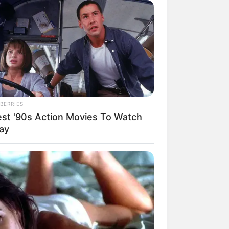
 Ort
Sankt Martin
.
 Bauwerke im ehemaligen Königreich
ejanum
in
Aschaffenburg
sowie die
Villa Ludwigshöhe:
BERRIES
est '90s Action Movies To Watch
ay
n auf Hotel.de suchen und online