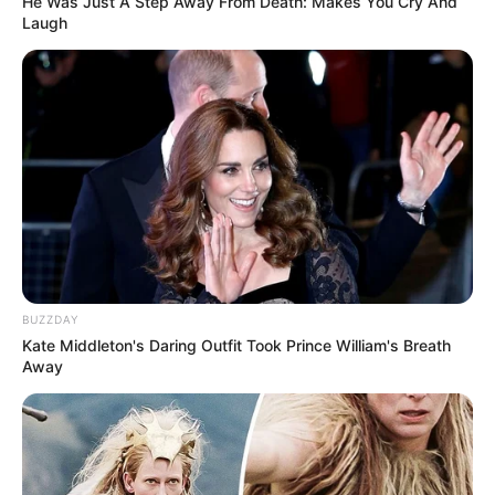
He Was Just A Step Away From Death: Makes You Cry And
Laugh
BUZZDAY
Kate Middleton's Daring Outfit Took Prince William's Breath
Away