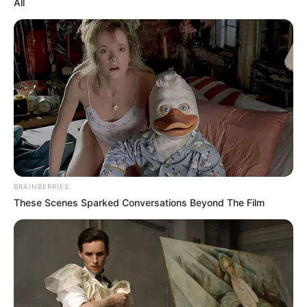
All
Quermania folgen:
Impressum & Kontakt
Smartphone Startseite
Suchen:
BRAINBERRIES
These Scenes Sparked Conversations Beyond The Film
Auf einigen Seiten dieses Projektes sind Affiliate-
Angebote integriert. Wenn etwas darüber gebucht oder
gekauft wird, ist das eine Unterstützung, ohne dass sich
dadurch der Preis ändert.