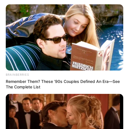
Worms - Heylshof mit Kunstsammlung
Worms
Veranstaltungen
Hotels
BRAINBERRIES
Remember Them? These '90s Couples Defined An Era—See
The Complete List
«
zurück
Worms
weiter
»