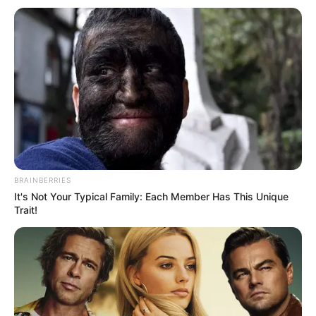
Kindergeburtstag feiern
Schlösser und Burgen in und um Worms
Tagesausflugsziele für Worms
Bademöglichkeiten
Wandern
Ausflug mit der Bahn
Kinoprogramm
Angebote für Behinderte
BRAINBERRIES
It's Not Your Typical Family: Each Member Has This Unique
Aussichtstürme
Trait!
Kletterparks
Tier- und Zooparks
Fremdenverkehrsamt und Tourist Information
Veranstaltung für Worms eintragen