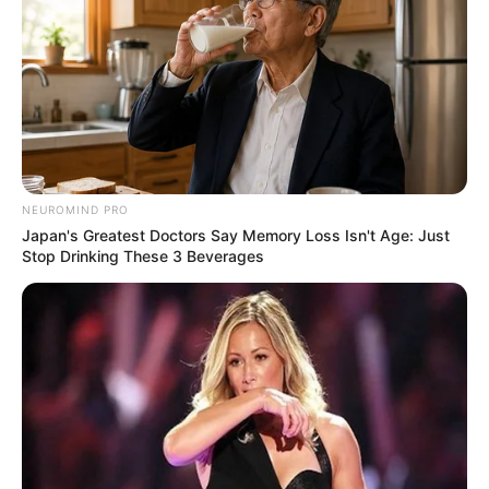
Auf einigen Seiten dieses Projektes sind Affiliate-
Angebote integriert. Wenn etwas darüber gebucht oder
gekauft wird, ist das eine Unterstützung, ohne dass sich
dadurch der Preis ändert.
NEUROMIND PRO
Japan's Greatest Doctors Say Memory Loss Isn't Age: Just
Stop Drinking These 3 Beverages