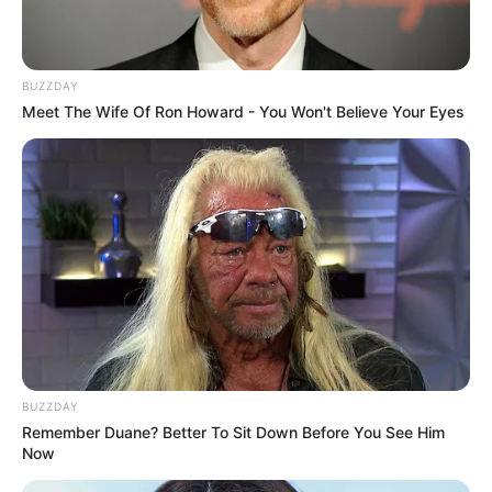
Bilderfreigabe: Die Bilder dieser Seite dürfen unter
bestimmten Bedingungen für private und kommerzielle
Zwecke kostenlos benutzt werden. Weiteres siehe
BUZZDAY
Meet The Wife Of Ron Howard - You Won't Believe Your Eyes
Bilderfreigabe
.
Deutschlandweit Veranstaltung kostenlos
eintragen:
BUZZDAY
Das Wissen, das die Bauern schon seit Jahrtausenden
Remember Duane? Better To Sit Down Before You See Him
Now
bei der Tier- und Pflanzenzucht anwenden, hatte
Charles Darwin 1858 der universitären Welt gelehrt. Die