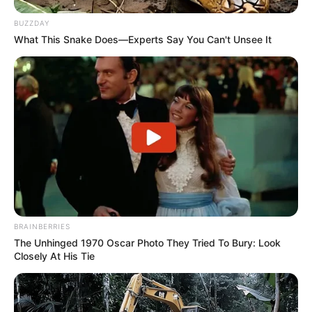
BUZZDAY
What This Snake Does—Experts Say You Can't Unsee It
BRAINBERRIES
The Unhinged 1970 Oscar Photo They Tried To Bury: Look
Closely At His Tie