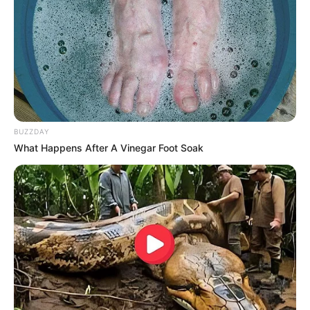
BUZZDAY
What Happens After A Vinegar Foot Soak