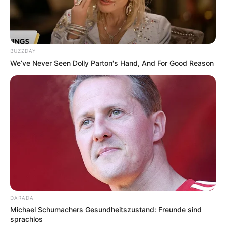
an mehreren Werkstattgebäuden.
Öffnungszeiten, Veranstaltungen und weitere
Informationen über Ferropolis:
BUZZDAY
We’ve Never Seen Dolly Parton's Hand, And For Good Reason
www.ferropolis.de
Dieses Ausflugsziel auf der Landkarte mit Routenpla
ner und Parkplätzen
Hotels in der Nähe dieser Sehenswürdigkeit in
Gräfenhainichen:
Hotels in Gräfenhainichen
DARADA
Hotels in Gräfenhainichen auf Hotel.de
Michael Schumachers Gesundheitszustand: Freunde sind
suchen und online buchen.
sprachlos