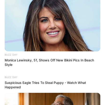
mussten die Abstammungslehre ja endlich auch mal
lernen.
weitere Kalauer
Quermania folgen:
Impressum & Kontakt
Smartphone Startseite
BUZZ DAY
Monica Lewinsky, 51, Shows Off New Bikini Pics In Beach
Style
Suchen:
BUZZ DAY
Suspicious Eagle Tries To Steal Puppy - Watch What
Happened