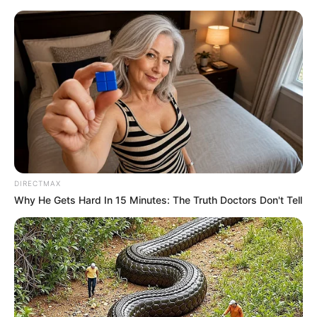
Gräfenhainichen - Industriemuseum Ferropolis
Kreis Wittenberg
Mittelelbe
DIRECTMAX
Why He Gets Hard In 15 Minutes: The Truth Doctors Don't Tell