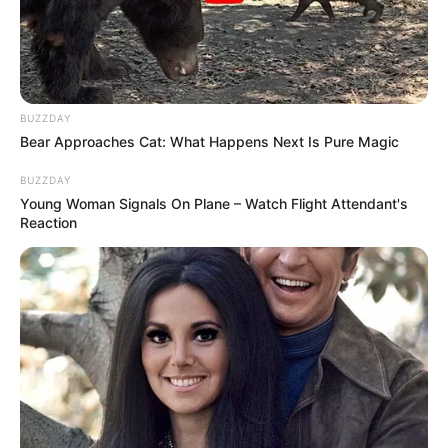
Bademöglichkeiten
Wandern
Ausflug mit der Bahn
Kinoprogramm
BUZZDAY
Angebote für Behinderte
Bear Approaches Cat: What Happens Next Is Pure Magic
Fremdenverkehrsamt und Tourist Information
BUZZDAY
Young Woman Signals On Plane – Watch Flight Attendant's
Reaction
Hotel Gräfenhainichen
hier
buchen
Lage des Freilichtmuseums Ferropolis bei