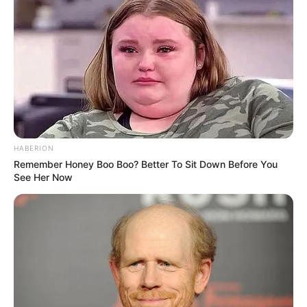
Lageplan als
größere Karte zeigen
.
HABERION
Remember Honey Boo Boo? Better To Sit Down Before You
See Her Now
Deutschlandweit Veranstaltung kostenlos
eintragen: