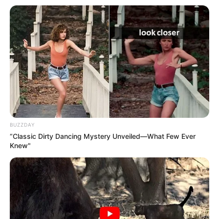
Puzzle
Ausflugsziele, Sehenswürdigkeiten, Freizeitziele
und Museen in und im Umkreis von
Gräfenhainichen:
Umkreissuche Tourismus Gräfenhainichen
BUZZDAY
Museen in und um Gräfenhainichen
“Classic Dirty Dancing Mystery Unveiled—What Few Ever
Kinderausflugsziele für Gräfenhainichen
Knew"
Kindergeburtstag feiern
Schlösser und Burgen in und um Gräfenhainiche
n
Tagesausflugsziele für Gräfenhainichen