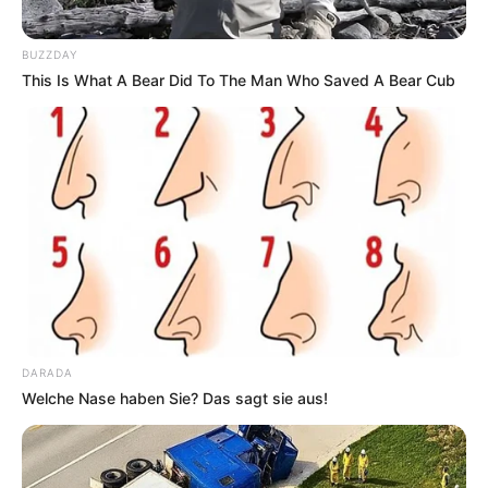
BUZZDAY
This Is What A Bear Did To The Man Who Saved A Bear Cub
DARADA
Welche Nase haben Sie? Das sagt sie aus!