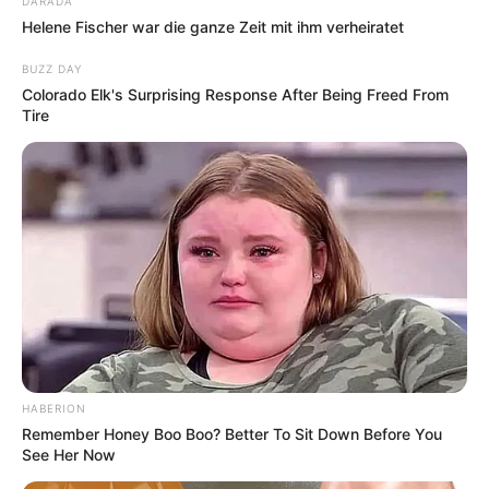
DARADA
Helene Fischer war die ganze Zeit mit ihm verheiratet
Kinderausflugsziele für Hartenstein
Kindergeburtstag feiern
BUZZ DAY
Colorado Elk's Surprising Response After Being Freed From
Schlösser und Burgen in und um Hartenstein
Tire
Tagesausflugsziele für Hartenstein
Bademöglichkeiten
Wandern
Angebote für Behinderte
Aussichtstürme
Kletterparks
Tier- und Zooparks
Fremdenverkehrsamt und Tourist Information
HABERION
Remember Honey Boo Boo? Better To Sit Down Before You
Hotel Hartenstein
hier
buchen
See Her Now