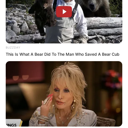
BUZZDAY
This Is What A Bear Did To The Man Who Saved A Bear Cub