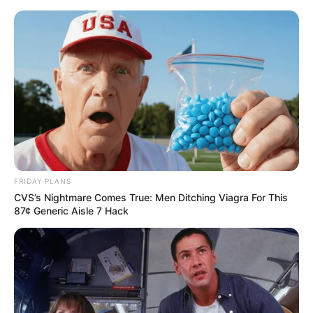
Burg Stein
Kreis Zwickau
FRIDAY PLANS
CVS’s Nightmare Comes True: Men Ditching Viagra For This
87¢ Generic Aisle 7 Hack
Foto:
Kora27
-
CC BY-SA