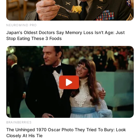
und in Google Earth. Die GPS-Daten lauten: Latitude =
50.6515 und Longitude = 12.6614.
Die Burg Stein bei Hartenstein als Markierung auf dem
NEUROMIND PRO
Japan's Oldest Doctors Say Memory Loss Isn't Age: Just
Stadtplan bzw. der Landkarte von OpenStreetMap:
Stop Eating These 3 Foods
BRAINBERRIES
The Unhinged 1970 Oscar Photo They Tried To Bury: Look
Lageplan als
größere Karte zeigen
.
Closely At His Tie