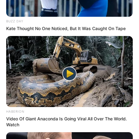
BUZZ DAY
Kate Thought No One Noticed, But It Was Caught On Tape
HABERION
Video Of Giant Anaconda Is Going Viral All Over The World.
Watch