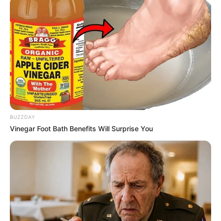
Burgen, Schlösser, Ritter, Herzöge und Könige:
Die schönsten Burgen
Die schönsten Schlösser
Der Adel im Mittelalter
Wie Burgen zu Schlössern wurden
BUZZDAY
Vinegar Foot Bath Benefits Will Surprise You
Lage der südlich von Hartenstein liegenden Burg
Stein:
Hier kann die
Route
zu diesem Ausflugsziel
vom
aktuellen Standort
aus
berechnet werden. Außerdem
bieten wir die GPS-Daten als Wegpunkt zum
Download
im GPX-Format
an, für den Import in Navigationsgeräten