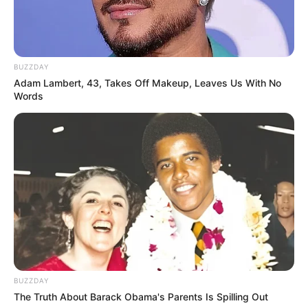
Smartphone Startseite
BUZZDAY
Adam Lambert, 43, Takes Off Makeup, Leaves Us With No
Words
Suchen:
Auf einigen Seiten dieses Projektes sind Affiliate-
Angebote integriert. Wenn etwas darüber gebucht oder
gekauft wird, ist das eine Unterstützung, ohne dass sich
dadurch der Preis ändert.
BUZZDAY
The Truth About Barack Obama's Parents Is Spilling Out