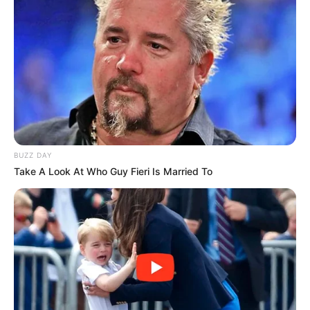
BUZZ DAY
Take A Look At Who Guy Fieri Is Married To