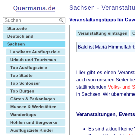
Sachsen - Veranstalt
Veranstaltungstipps für Cave
Startseite
Veranstaltung eintragen
C
Deutschland
Sachsen
Bald ist Mariä Himmelfahr
Landkarte Ausflugsziele
Urlaub und Tourismus
Top Ausflugsziele
Hier gibt es einen Veranst
Top Städte
auch von unseren Seitenbe
Top Schlösser
stattfindenden
Volks- und S
Top Burgen
in Sachsen. Wir übernehmen
Gärten & Parkanlagen
Museen & Werkstätten
Veranstaltungen, Events 
Wandertipps
Höhlen und Bergwerke
Es sind aktuell keine
Ausflugsziele Kinder