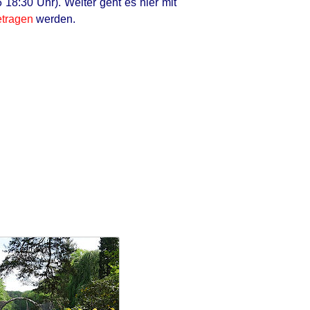
18:30 Uhr). Weiter geht es hier mit
etragen
werden.