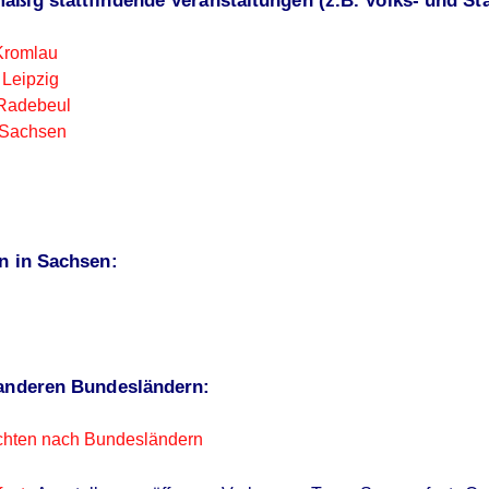
ßig stattfindende Veranstaltungen (z.B. Volks- und Sta
 Kromlau
 Leipzig
 Radebeul
 Sachsen
n in Sachsen:
 anderen Bundesländern:
chten nach Bundesländern