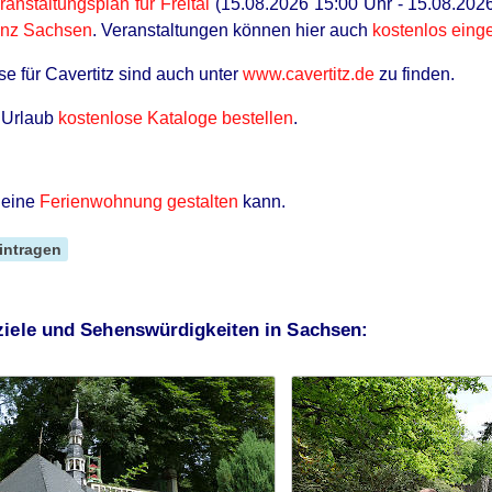
ranstaltungsplan für Freital
(15.08.2026 15:00 Uhr - 15.08.2026 
anz Sachsen
. Veranstaltungen können hier auch
kostenlos eing
e für Cavertitz sind auch unter
www.cavertitz.de
zu finden.
n Urlaub
kostenlose Kataloge bestellen
.
 eine
Ferienwohnung gestalten
kann.
eintragen
ziele und Sehenswürdigkeiten in Sachsen: