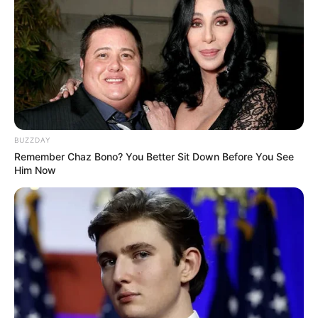
findet hier
Tipps für effektive Kapitalanlagen
.
Wäre es nicht besser, wenn sich die Präsidenten und
Generäle mit Knüppeln gegenseitig erschlagen würden,
statt mit ihren Herdenarmeen so viele andere Menschen
zu ermorden?
BUZZDAY
weitere Kalauer
Remember Chaz Bono? You Better Sit Down Before You See
Him Now
Quermania folgen:
Impressum & Kontakt
Smartphone Startseite
Suchen: