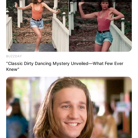
BUZZDAY
“Classic Dirty Dancing Mystery Unveiled—What Few Ever
Knew"
Hier geht es zu den
schönsten Ausflugszielen und
Sehenswürdigkeiten in Schleswig-Holstein
, zu denen die
schönsten Städte
,
sehenswerte Schlösser
, die schönsten
Parkanlagen
und viele weitere Touristenziele gehören.
DB Tickets
Hier gibt es Tipps, wie man eine
Ferienwohnung