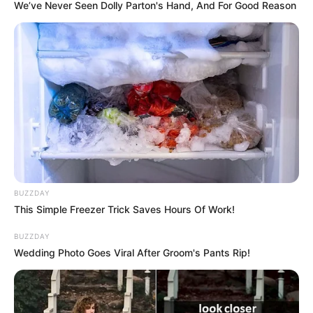
We’ve Never Seen Dolly Parton's Hand, And For Good Reason
Hier für den nächsten Urlaub
kostenlose Kataloge b
estellen
.
Veranstaltung in Bad Segeberg eintragen
Die schönsten Ausflugsziele und
Sehenswürdigkeiten in Schleswig-Holstein:
BUZZDAY
This Simple Freezer Trick Saves Hours Of Work!
BUZZDAY
Wedding Photo Goes Viral After Groom's Pants Rip!