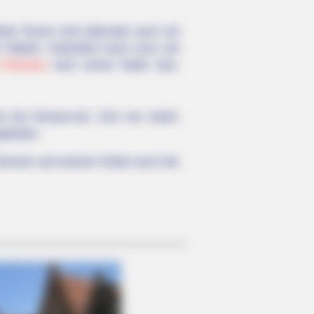
rte Touren sind alternativ auch auf
 Tablets. Außerdem kann noch auf
t Ramsau
nach einem Stadt- bzw.
e bei Amazon.de. Und von vielen
geboten.
können auf unseren Seiten auch die