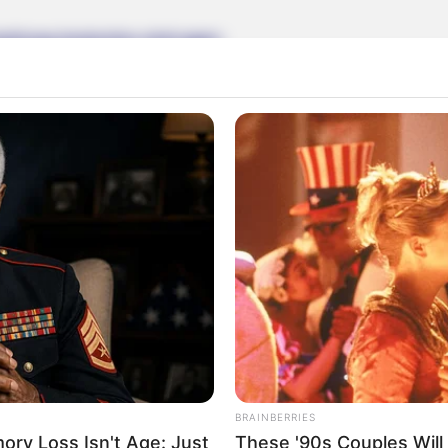
altung kostenlos eintragen:
eg, damit in den Geschichtsbüchern was steht. Heute gibt's
Impressum & Kontakt
Auf Quermania werben
BRAINBERRIES
ry Loss Isn't Age: Just
These '90s Couples Will 