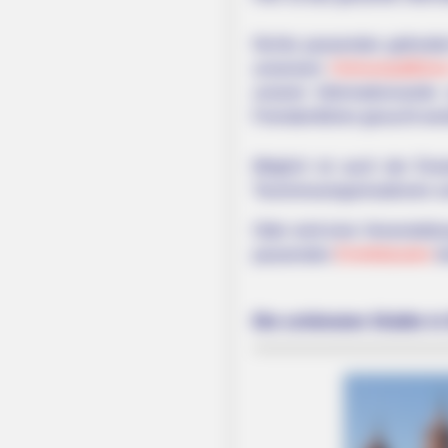
Nichts passendes gefunden?
unsersem
Onlinestadtführ
unserer Informationssei
Fremdenführer gesucht wer
Möglich ist auch der Er
Tourismusorganisationen u
Oder wird eine Veranstalt
passenden
Eintrittskarten
be
Die schönsten Städte in