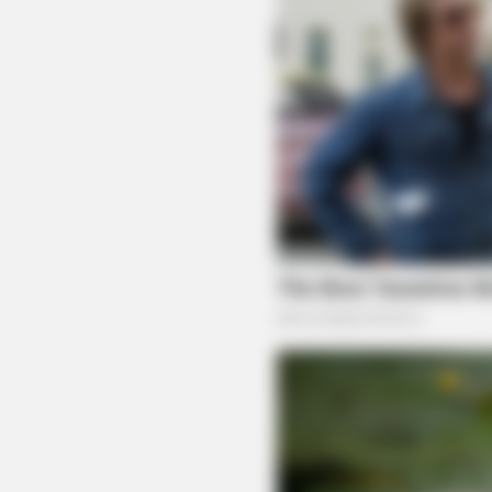
BUZZ DAY
Look Closer When You See Barron's