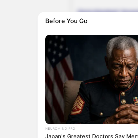
Deutschlandweit Veranst
Before You Go
Früher zog man in den Kri
Sonderversagen.
Quermania folgen:
NEUROMIND PRO
Japan's Greatest Doctors Say Memo