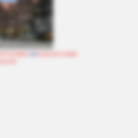
lle Kurstädte
und
historische Städte
seziele
.