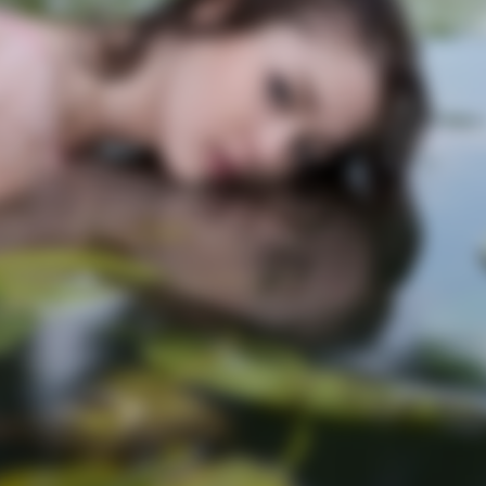
GAMES WAKA
HABE
w
Tragedy Of Paul McCartney, 83. He
Wha
Has Been Confirmed To Be...!
Sho