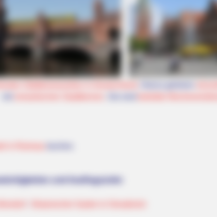
önsten Städtereisezielen in Deutschland
. Hierzu gehören
reizvo
mit
romantischen Stadtkernen
. Sie sind
beliebte Wochenendrei
el in Ramsau
buchen.
ürdigkeiten und Ausflugsziele:
llendorf
-
Botanischer Garten in Osnabrück