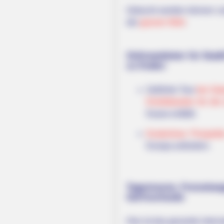
Gebucht werden können zude
der
ganzen Welt
.
Onlineanbieter für Stad
zu finden:
Geführte Tour
bei Get
Eintrittskarten für d
Kasse entfällt.
Kostenlose Prospekt
Europa anfordern.
Tagestouren, Freizeita
GetYourGuide:
Hier ist das gesamte intern