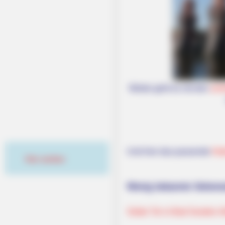
Weiter geht es mit den
sch
Und hier das passende
Hot
Hier werben
Wenig bekannte Sehensw
Söder Tor in Bad Sooden-A