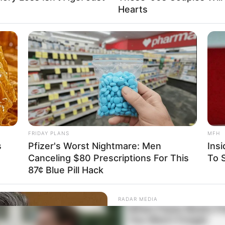
Hearts
rojektes sind Affiliate-Angebote integriert. Wenn etwas darüber
ss sich dadurch der Preis ändert.
FRIDAY PLANS
MFH
s
Pfizer's Worst Nightmare: Men
Ins
Canceling $80 Prescriptions For This
To S
87¢ Blue Pill Hack
RADAR MEDIA
Suddenly, The Lawn Sha
Bursts Open