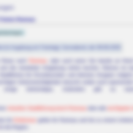
ungen
d Tickets Ramsau
italanlagen
st (in Augsburg ein Feiertag): Sonnabend, der 08.08.2026
er Reise nach
Ramsau
, aber auch wenn Sie bereits an Ihrem
 und die erweiterte Umgebung online buchen. Ebenso ist 
Stadtführers für Einzeltouristen und kleinere Gruppen mögl
wichtigen Sehenswürdigkeiten besucht, wobei auch spannende H
einige Geheimtipps. Außerdem gibt es man
iner
virtuellen Stadtführung durch Ramsau
über alle
wichtigsten
ets für
Erlebnisse
gelten für Ramsau und bis zu einem Umkreis
ür die Region.