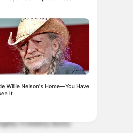
 gebucht oder gekauft wird, ist das
ide Willie Nelson's Home—You Have
ee It
kes Like A Trampoline—Then It