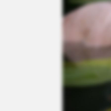
NEURO SHARP
Doctors Identify 5 Medications No
Conected To Memory Decline