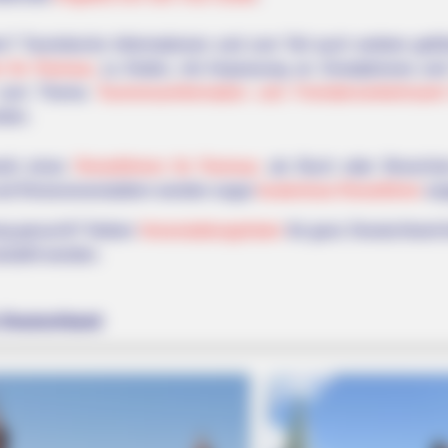
 Touristische Informationen und zum Teil auch weitere gefüh
er für Ramsau
zu finden, mit Anpassung an Smartphones und
te zum Thema
Tourismusinformation und Fremdenverkehrsam
den.
werb eines
Reiseführers für Ramsau
als Buch oder Broschür
nd Reiseveranstaltern werden sogar
kostenlose Reiseführer
an
ung gesucht? Neben
Veranstaltungslisten
für ganz Deutschland 
stellt werden.
 Deutschland