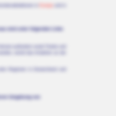
ristenattraktionen in
Europa
und in
sau sind unter folgenden Links
können außerdem vorab Tickets und
werden, womit das Anstehen an der
iele Regionen in Deutschland und
iteren Umgebung von