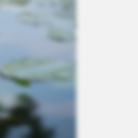
RION
t Cops Saw On This Empty Island
cked Them!