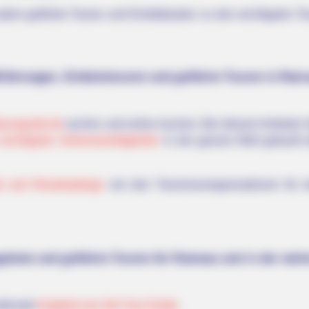
m geführte Touren und Eintrittskarten zu den wichtigsten Tou
tführungen, Erlebnistouren und geführte Touren in Ram
yourguide.de
suchen und online buchen. Bei diesem Anbieter 
ie wichtigsten Sehenswürdigkeiten
in der ganzen Welt gekauft 
e und Reisekataloge
von den Tourismusorganisationen für v
ngebote und geführte Touren für Ramsau und in der we
ationale
Angebot von Get Your Guide
.