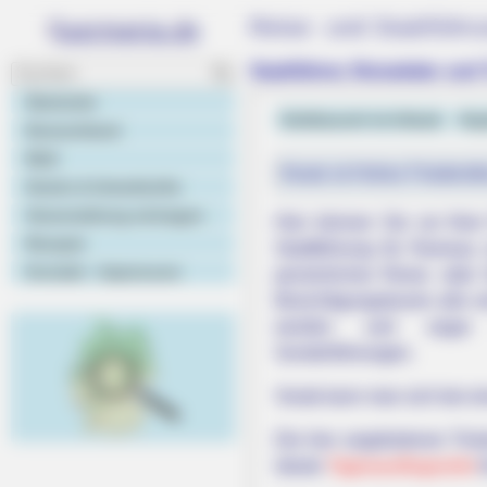
Reise- und Stadtführ
Stadtführer, Reiseleiter un
Startseite
Geldtausch im Urlaub
Kap
Deutschland
Welt
Heute ist Hohes Friedersfe
Hotels & Unterkünfte
Veranstaltung eintragen
Hier können Sie vor Ihr
Rezepte
Stadtführung für Ramsau
Kontakt - Impressum
persönlichen Reise- oder 
Besichtigungstouren alle 
werden und sogar 
Sonderführungen.
Vorab kann man sich bei e
Die hier angebotenen Tick
ideale
Tagesausflugsziele
f