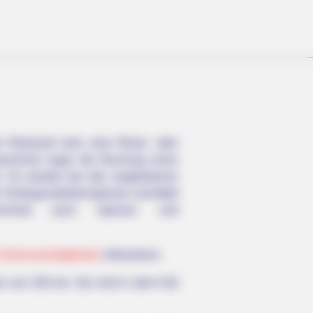
 Reiseziel sind, eine Reise- oder
manchmal sogar die Buchung eines
ich. Es werden bei den angebotenen
intergrundinformationen vermittelt
chmal auch Spezial- und
 Sehenswürdigkeiten
informieren.
 von 100 km. Sie sind in dem Fall