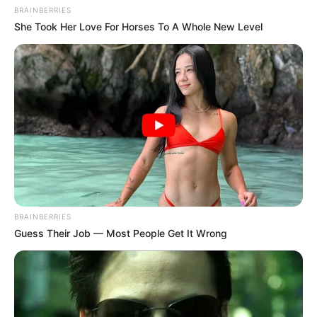
BRAINBERRIES
Schlösser und Burgen in und um Eisenach
She Took Her Love For Horses To A Whole New Level
Kinderausflugsziele in und um Eisenach
Bademöglichkeiten in und um Eisenach
Tagesausflugsziele für Eisenach
Wandern
Ausflug mit der Bahn
Kinoprogramm
Angebote für Behinderte
Aussichtstürme
BRAINBERRIES
Kletterparks
Guess Their Job — Most People Get It Wrong
Tier- und Zooparks
Fremdenverkehrsamt und Tourist Information
Veranstaltung für Eisenach eintragen