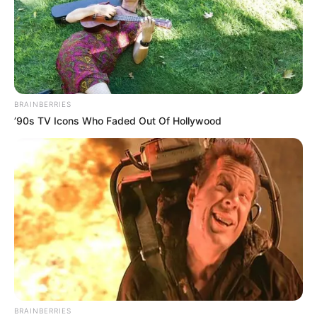
Auf einigen Seiten dieses Projektes sind Affiliate-
Angebote integriert. Wenn etwas darüber gebucht oder
gekauft wird, ist das eine Unterstützung, ohne dass sich
dadurch der Preis ändert.
BRAINBERRIES
’90s TV Icons Who Faded Out Of Hollywood
BRAINBERRIES