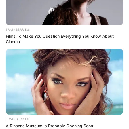
Sehenswert ist der Eisenacher Pfarrberg, bei dem es sich
um eine steile Straße in der Altstadt handelt, die mit
historischen Fachwerkhäusern bebaut ist.
BRAINBERRIES
Films To Make You Question Everything You Know About
Cinema
Bilder von Sehenswürdigkeiten mit touristischen
Informationen über Eisenach:
BRAINBERRIES
A Rihanna Museum Is Probably Opening Soon