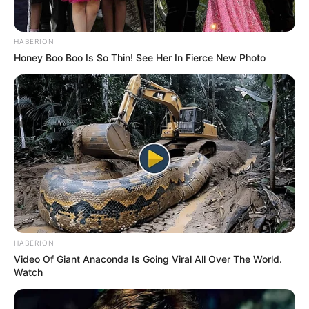
HABERION
Honey Boo Boo Is So Thin! See Her In Fierce New Photo
HABERION
Video Of Giant Anaconda Is Going Viral All Over The World.
Watch