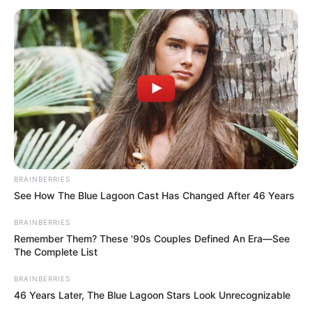
BRAINBERRIES
See How The Blue Lagoon Cast Has Changed After 46 Years
BRAINBERRIES
Remember Them? These '90s Couples Defined An Era—See
Ausflugsziele und Sehenswürdigkeiten im Umkreis
The Complete List
von Eisenach:
BRAINBERRIES
Umkreissuche Tourismus Eisenach
46 Years Later, The Blue Lagoon Stars Look Unrecognizable
Museen in und um Eisenach