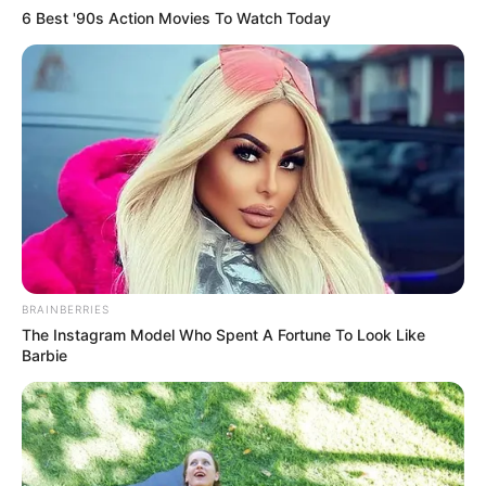
6 Best '90s Action Movies To Watch Today
Auf diesen Seiten geht vieles nur noch mit
KI im
Tourismus
Quermania folgen:
Impressum & Kontakt
Smartphone Startseite
BRAINBERRIES
The Instagram Model Who Spent A Fortune To Look Like
Barbie
Suchen: