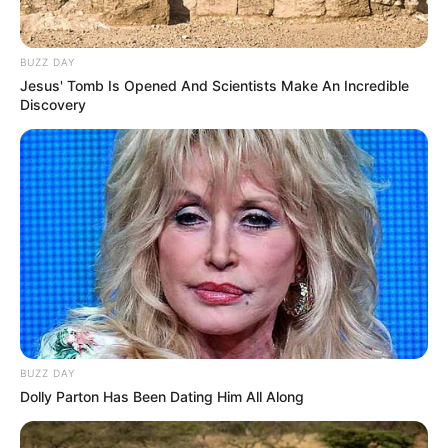
BUZZ DAY
Jesus' Tomb Is Opened And Scientists Make An Incredible
Discovery
BUZZ DAY
Dolly Parton Has Been Dating Him All Along