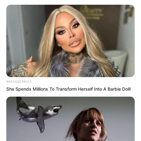
Eisenach - Pfarrberg
Eisenach
Veranstaltungen
Hotels
BRAINBERRIES
She Spends Millions To Transform Herself Into A Barbie Doll!
«
zurück
Eisenach
weiter
»