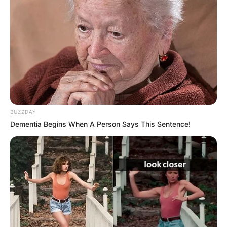
BUZZDAY
Dementia Begins When A Person Says This Sentence!