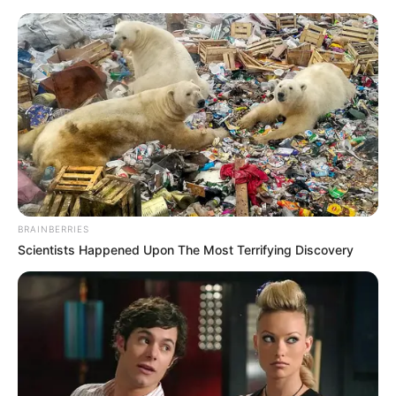
Eisenach - Wohnhaus und Museum Johann
Sebastian Bach
Eisenach
Veranstaltungen
Hotels
BRAINBERRIES
Scientists Happened Upon The Most Terrifying Discovery