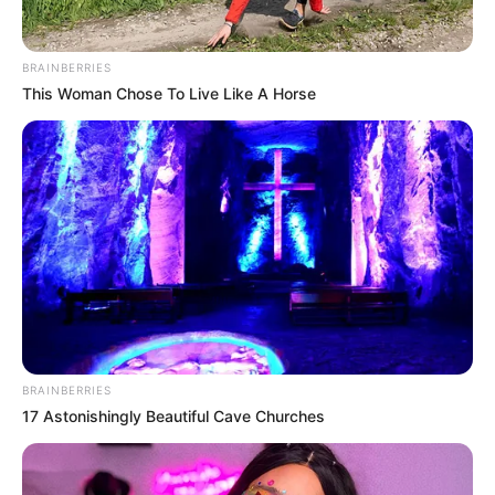
Tourismus
BRAINBERRIES
Quermania folgen:
Impressum & Kontakt
This Woman Chose To Live Like A Horse
Smartphone Startseite
Suchen:
BRAINBERRIES
17 Astonishingly Beautiful Cave Churches
Auf einigen Seiten dieses Projektes sind Affiliate-
Angebote integriert. Wenn etwas darüber gebucht oder