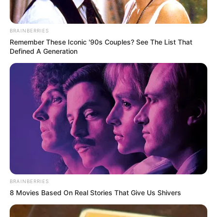
Tagesausflugsziele für Eisenach
Wandern
BRAINBERRIES
Remember These Iconic '90s Couples? See The List That
Ausflug mit der Bahn
Defined A Generation
Kinoprogramm
Angebote für Behinderte
Aussichtstürme
Kletterparks
Tier- und Zooparks
Fremdenverkehrsamt und Tourist Information
Veranstaltung für Eisenach eintragen
BRAINBERRIES
Weitere Informationen über Eisenach im Internet:
8 Movies Based On Real Stories That Give Us Shivers
Hotels in Eisenach