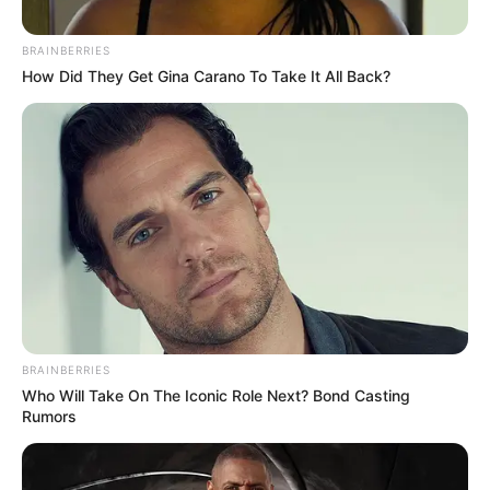
Bilder von Sehenswürdigkeiten mit touristischen
BRAINBERRIES
Informationen über Eisenach:
How Did They Get Gina Carano To Take It All Back?
BRAINBERRIES
Who Will Take On The Iconic Role Next? Bond Casting
Rumors