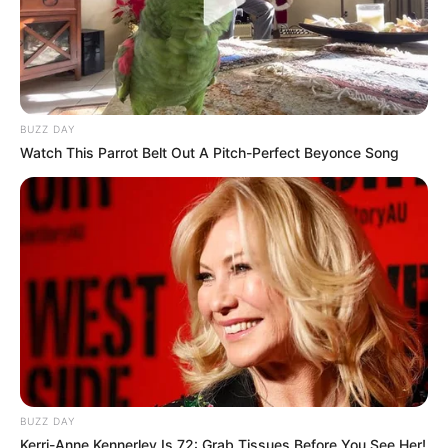
BUZZ DAY
Watch This Parrot Belt Out A Pitch-Perfect Beyonce Song
BUZZ DAY
Kerri-Anne Kennerley Is 72: Grab Tissues Before You See Her!