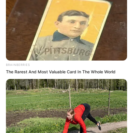
www.eisenach.de
de.wikipedia.org/
wiki/Eisenach
Kauf- und Lesetipps:
Reiseführer Eisenach
Hotels in Eisenach auf Seiten von
Hotelanbietern
online
buchen.
BRAINBERRIES
The Rarest And Most Valuable Card In The Whole World
Bilderfreigabe: Die Bilder dieser Seite dürfen unter
bestimmten Bedingungen für private und kommerzielle
Zwecke kostenlos benutzt werden. Weiteres siehe
Bilderfreigabe
.
Auf diesen Seiten geht vieles nur noch mit
KI im