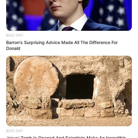
BUZZ DAY
Barron's Surprising Advice Made All The Difference For
Donald
BUZZ DAY
Jesus' Tomb Is Opened And Scientists Make An Incredible