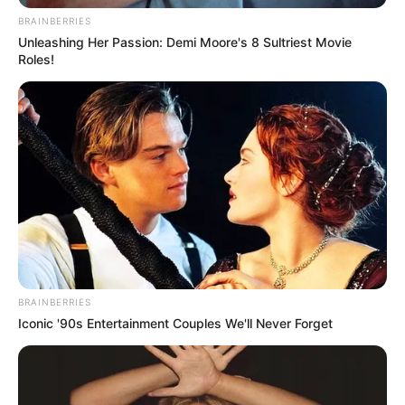
BRAINBERRIES
Unleashing Her Passion: Demi Moore's 8 Sultriest Movie
Roles!
Auf einigen Seiten dieses Projektes sind Affiliate-
Angebote integriert. Wenn etwas darüber gebucht oder
gekauft wird, ist das eine Unterstützung, ohne dass sich
dadurch der Preis ändert.
BRAINBERRIES
Iconic '90s Entertainment Couples We'll Never Forget