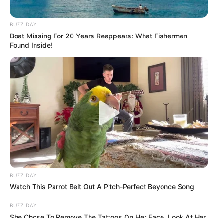
BUZZ DAY
Boat Missing For 20 Years Reappears: What Fishermen
Found Inside!
BUZZ DAY
Watch This Parrot Belt Out A Pitch-Perfect Beyonce Song
BUZZ DAY
She Chose To Remove The Tattoos On Her Face. Look At Her