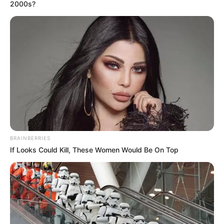
2000s?
BRAINBERRIES
If Looks Could Kill, These Women Would Be On Top
Ausflugsziele, Freizeitangebote, Museen und
Sehenswürdigkeiten in Saalfeld und im Umkreis: