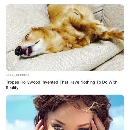
Saalfeld - Stadtmuseum Franziskanerkloster
Saalfeld
Veranstaltungen
Hotels
BRAINBERRIES
Tropes Hollywood Invented That Have Nothing To Do With
Reality
«
zurück
Saalfeld
weiter
»