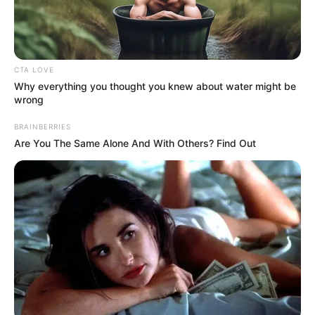
Zwecke kostenlos benutzt werden. Weiteres siehe
Bilderfreigabe
.
CTA LOVE
Why everything you thought you knew about water might be
Auf diesen Seiten geht vieles nur noch mit
KI im
wrong
Tourismus
BRAINBERRIES
Are You The Same Alone And With Others? Find Out
Quermania folgen:
Impressum & Kontakt
Smartphone Startseite
Suchen: