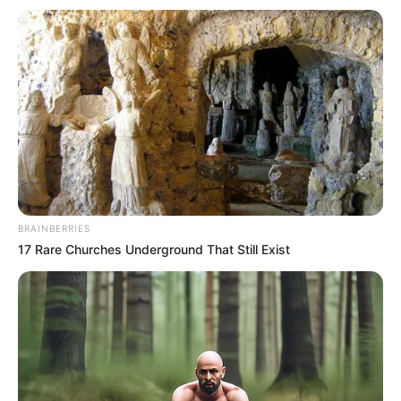
Veranstaltung für Saalfeld eintragen
Weitere Informationen über Saalfeld im Internet:
Hotels in Saalfeld
www.saalfeld.de
de.wikipedia.org/
wiki/Saalfeld
Kauf- und Lesetipps:
Reiseführer Saalfeld
BRAINBERRIES
17 Rare Churches Underground That Still Exist
Hotels in Saalfeld auf Seiten von
Hotelanbietern
online
buchen.
Bilderfreigabe: Die Bilder dieser Seite dürfen unter
bestimmten Bedingungen für private und kommerzielle