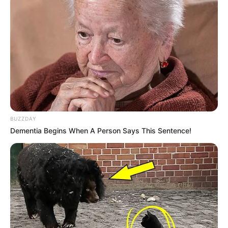
durchgeführt wird (in den ungeraden Jahren).
Informationen unter
www.floesserverein-uhlstaedt.co
m
. Eingetragen von UKN.
Bad Blankenburg Fröbelmuseum - Als lebendiger
Bildungs- und Begegnungsort ist das Museum mit
seinen vielfältigen Angeboten dem Credo Fröbels
»Kommt, lasst uns unseren Kindern leben!«
verbunden. Informationen unter
www.froebel-museu
m.de
. Eingetragen von Thüringerin.
BUZZDAY
Dementia Begins When A Person Says This Sentence!
Besucherbergwerk in Kamsdorf - Einblicke in die
über 300 Jahre alte Tradition des Bergbaus auf
Kupfer-, Silber- und Eisenerz. Informationen unter
w
ww.besucherbergwerk-kamsdorf.de
.
Lichtenhainer Waldbahn - Eine in 600 mm
Spurweite errichtete Waldeisenbahn mit
Lokomotiven und Wagen aus Werkbahnbeständen.