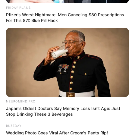
FRIDAY PLANS
Schloss Schwarzburg
Pfizer's Worst Nightmare: Men Canceling $80 Prescriptions
Barockes Schloss und Schloss­ruine am
For This 87¢ Blue Pill Hack
ehe­maligen Stamm­sitz der Grafen von
Schwarz­burg.
Schaubergwerk Morassina
Farbenprächtige Tropfsteingrotten mit
märchenhaftem Aussehen in einem
Jahrhunderte alten Alaunschieferbergwerk
nahe des
Rennsteigs
.
Freilichtmuseum Hohenfelden
NEUROMIND PRO
Ein aus historischen Häusern errichtetes
Japan's Oldest Doctors Say Memory Loss Isn't Age: Just
Dorf zeigt das ländliche Alltagsleben der
Stop Drinking These 3 Beverages
letzten 300 Jahre.
BUZZDAY
Wedding Photo Goes Viral After Groom's Pants Rip!