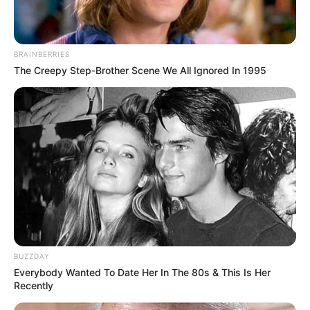
wirklich sehenswerte Puppenmuseum der
europaweit prämierten Puppenkünstlerin Erika
Ringler. Auf über 100 qm sind mehr als 200
BRAINBERRIES
handgefertigte, bis zu 95 cm große Puppen aus
The Creepy Step-Brother Scene We All Ignored In 1995
Ahornholz, in wertvollen Designerkleidern zu
bewundern. Ein sehr schönes, zum Teil
antiquarisches Equipment rundet diese einmalige
Ausstellung ab. Handgefertigte Holzaufbauten, wie
eine fast mannshohe Eisenbahn, eine
Schiffschaukel, ein Hoz-Motorrad mit Beiwagen und
Traktoren, ziehen jeden Besucher in Ihren Bann.
Informationen unter
www.puppenmuseum-rudolstad
t.de
. Eingetragen von Erika Ringler.
Flößereimuseum Uhlstädt - Im Flößereimuseum
Uhlstädt wird Wissenswertes zur Langholzflößerei
BUZZDAY
Everybody Wanted To Date Her In The 80s & This Is Her
auf der Thüringischen Saale vermittelt. Sehr großen
Recently
Zuspruch erhält immer wieder das erlebenswerte
Flößerfest, welches alle 2 Jahre zu Pfingsten