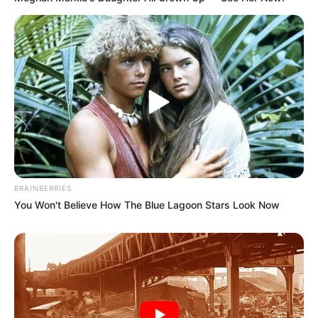
kleine Eisenbahn mit ihrem besonderen Fuhrpark
befindet sich im schönen Tal der Wisenta unweit von
Crispendorf. Der Rundkurs der
Ferienlandeisenbahn ist 2,1 Kilometer lang und
befindet sich im Tal des kleinen Flüsschens
"Wisenta". Die kleinen Züge verkehren mit einer
Höchstgeschwindigkeit von 10 km/h und benötigen
so für eine Rundfahrt knapp 20 Minuten. Die
Ferienlandeisenbahn fährt von Mai bis Oktober
jeden dritten Sonntag, an bestimmten Feiertagen
wie Himmelfahrt oder Pfingsten sowie auf
BRAINBERRIES
Bestellung. Jedes Jahr im Sommer findet ein großes
You Won't Believe How The Blue Lagoon Stars Look Now
Eisenbahnfest statt. Zu Ostern und auch im Herbst
gibt es besondere Angebote für Groß und Klein.
Informationen unter
www.ferienlandeisenbahn.de
.
Eingetragen von Ferienlandeisenbahn Crispendorf
e.V..
Thermometermuseum in Geraberg - Die