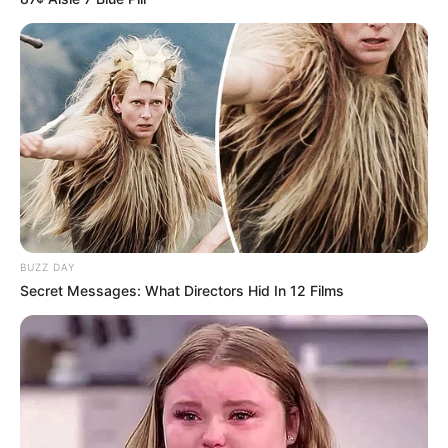
Deshalb war Ludwigsstadt einmal ein Zentrum der
Herstellung von Schiefertafeln. In dem Museum wird
deshalb unter anderem die Geschichte der
Herstellung des einst unentbehrlichen
Schulutensils, vom einfachen Hausgewerbe bis zur
industriellen Fertigung, ausführlich dargestellt.
Informationen unter
www.schiefermuseum.de
.
Bergerlebnis Markt Höhler - Ausstellungen zum
Lobensteiner Bergbau und zur deutschen
Geschichte in der einst größten Bierfelsenkellerei
BUZZ DAY
von Lobenstein. Informationen unter
www.markthoe
Secret Messages: What Directors Hid In 12 Films
hler.de
.
Neues Schloss in Bad Lobenstein - In der kleinen
Schlossanlage mit Park und Pavillon befindet sich
ein Museum. Schwerpunkt der Ausstellung ist die
Reußische Regional- und Münzgeschichte.
Informationen unter
de.wikipedia.org/wiki/
Neues Sc