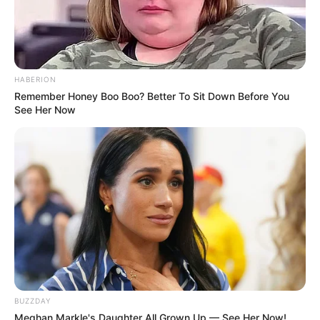
hloss (Bad Lobenstein)
.
Buteile-Park in Neustadt (Orla) - Vor 5
Jahrhunderten speiste die Buteile-Quelle die erste
Wasserleitung von Neustadt (Orla). Genau hier
HABERION
entstand mit dem Buteile-Park ein kultureller und
Remember Honey Boo Boo? Better To Sit Down Before You
attraktiver Ort "lebendiger Geschichte". Die
See Her Now
Besucher des Oldtimer- und Technikmuseums im
Buteile-Park unternehmen eine spannende,
technikhistorische Zeitreise, auf der Sie das
"Abenteuer Technik" stets neu erfahren. Aktuell
werden über 150 erlebbare Exponate gezeigt.
Informationen unter
www.buteile-park.de
.
Eingetragen von Buteile-Park GmbH & Co. KG (
mit
redaktioneller Änderung durch Quermania
).
Ferienlandeisenbahn Crispendorf (bei Schleiz) -
Eine seltene Sehenswürdigkeit für Groß und Klein
BUZZDAY
im Saale-Orla-Kreis mit historischen Wurzeln. Die
Meghan Markle's Daughter All Grown Up — See Her Now!