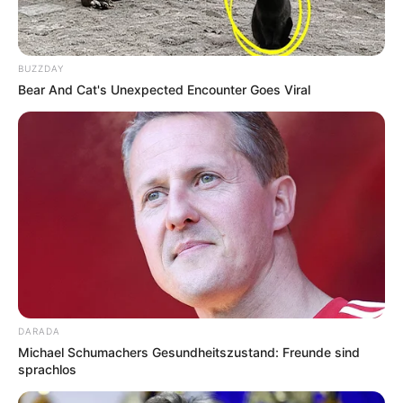
Informationen unter
www.waldeisenbahn.de.tt
.
DDR-Grenzbahnhof-Museum - Das DDR-
Grenzbahnhof-Museum Probstzella befindet sich auf
BUZZDAY
halber Strecke zwischen Berlin und München im
Bear And Cat's Unexpected Encounter Goes Viral
alten Bahnhofsgebäude (Baujahr 1885). Der
Bahnhof Probstzella war zwischen 1949 und 1990
eine DDR-Grenzstation. Annähernd zwanzig
Millionen Reisende wurden hier von
Paßkontrolleuren und Zöllnern kontrolliert,
gedemütigt, schikaniert. Die Ausstellung klärt auf
über die in der DDR verweigerte Ausreisefreiheit.
Über das schikanöse Kontrollregime an der Grenze.
Über das Wesen der DDR-Westgrenze als Mauer
eines Gefängnisstaates. Sie erzählt von
gescheiterten und geglückten Fluchtversuchen über
DARADA
den Grenzbahnhof Probstzella. Sie veranschaulicht
Michael Schumachers Gesundheitszustand: Freunde sind
die Bahnhofsgeschichte von 1945 bis 1990. In
sprachlos
unmittelbarer Nähe des Museums befinden sich