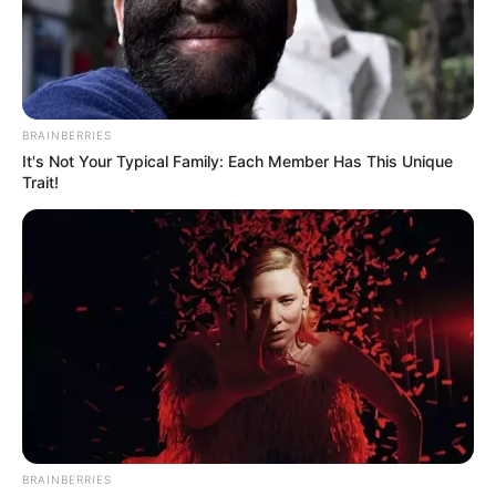
Hier gibt es eine Auswahl der
beliebtesten Museen in
Deutschland
.
BRAINBERRIES
It's Not Your Typical Family: Each Member Has This Unique
Trait!
Weitere Museen, Schauwerkstätten und
Ausstellungen in Thüringen und in der Region:
Museen in Thüringen
Museen in Weimar
Die interessantesten, spannendsten und meistbesuchten
Museen und Ausstellungen siehe auch unter
beliebteste
BRAINBERRIES
Museen in Deutschland
.