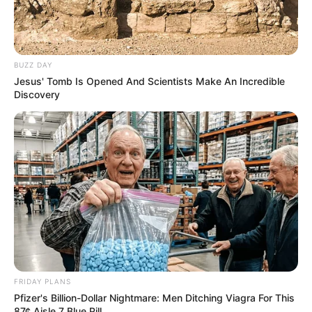
Farbglashütte Lauscha - Glaserlebniswelt und
Ausstellungen mit Glasbläservorführungen,
Multivisionsshow, Verkauf und Restaurant.
Informationen unter
www.farbglashuette.de
.
BUZZ DAY
Jesus' Tomb Is Opened And Scientists Make An Incredible
Rennsteigmuseum in Neuhaus am Rennsteig - Das
Discovery
vom Rennsteigverein gestaltete offizielle Museum
über den Rennsteig im Thüringer Wald; mit
umfangreicher Literatursammlung. Informationen
unter
www.rennsteigmuseum.de
.
Schloss Wespenstein in Gräfenthal - Im Jahr 1541
erbautes Schloss des Grafen Sebastian von
Pappenheim. Informationen unter
www.schloss-wes
penstein.de
.
Schiefermuseum in Ludwigsstadt - Im Thüringer
Schiefergebirge, das unter der Bezeichnung
FRIDAY PLANS
Frankenwald bis weit nach Oberfranken
Pfizer's Billion-Dollar Nightmare: Men Ditching Viagra For This
hineinreicht, wird von alters her Schiefer gebrochen.
87¢ Aisle 7 Blue Pill