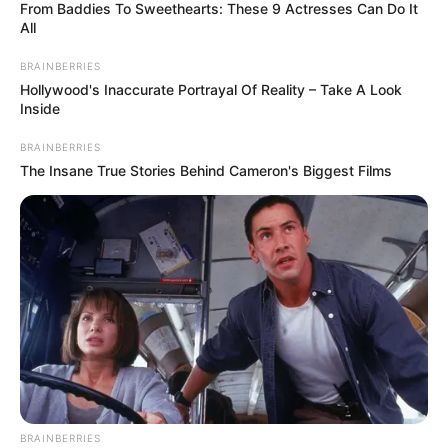
From Baddies To Sweethearts: These 9 Actresses Can Do It
All
Deutsche Museen und Ausstellungen nach
BRAINBERRIES
Rubriken:
Hollywood's Inaccurate Portrayal Of Reality – Take A Look
Inside
Auto- und Oldtimermuseen
BRAINBERRIES
DDR-Museen
The Insane True Stories Behind Cameron's Biggest Films
Museen und Erinnerungsstätten der DDR-Grenze
Dinosaurierausstellungen und Urzeittiere
Eisenbahnmuseen
Filmmuseen und Filmparks
Modelleisenbahnausstellungen
Museumseisenbahnen und Dampflokfahrten
Technikmuseen und Luftfahrtausstellungen
Höhlen und Besucherbergwerke
BRAINBERRIES