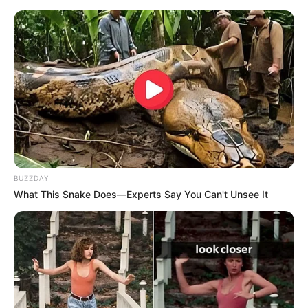
Schaugießerei Heinrichshütte
Museum, Vorführungen und Verkauf von
kunstgewerblichen Gussprodukten aus
Eisen in einer Museums-Schaugießerei.
Goethes Gartenhaus im Ilmpark Weimar
Der erste Weimarer Wohnsitz des Dichters
zeigt sich dem Besucher in originaler
Ausstattung.
BUZZDAY
Römisches Haus im Ilmpark Weimar
What This Snake Does—Experts Say You Can't Unsee It
Zu besichtigen sind die Wohnräume des
Sommerhauses von Herzog Carl August.
Schloss Belvedere
Ein aus mehreren Gebäuden bestehender
Schlosskomplex mit Ausstellungen und
einem riesigen Park, der zum zum