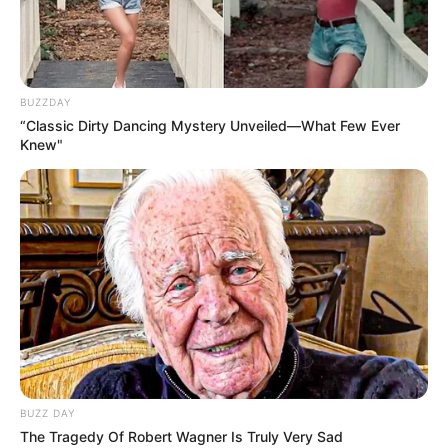
Weltkulturerbe der UNESCO gehört (Weimarer Klassik).
Deutsches Bienenmuseum Weimar
Sowohl für große als auch für kleine
BUZZDAY
Besucher bietet die auf dem Grundstück
“Classic Dirty Dancing Mystery Unveiled—What Few Ever
Knew"
einer historischen Gaststätte eingerichtete
Ausstellung viele Informationen und Erlebnisse rund um
die Bienen.
Haus am Horn in Weimar
Mit dem 1923 erbauten Haus am Horn
besitzt Weimar das älteste im Bauhausstil
errichtete Gebäude der Welt, das deshalb
als Schrittmacher der Klassischen Moderne gilt.
Schloss Burgk
BUZZ DAY
Ein märchenhaft aussehendes Schloss auf
The Tragedy Of Robert Wagner Is Truly Very Sad