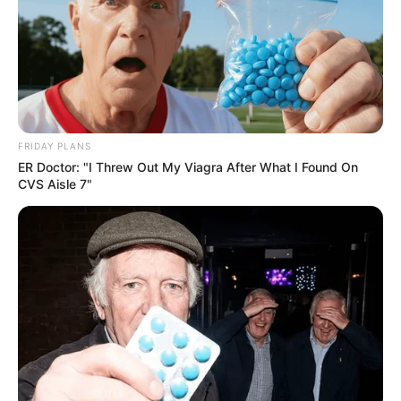
Schillerhaus Rudolstadt
In Rudolstadt lernte Friedrich Schiller
seine Frau Charlotte von Lengenfeld
kennen. Im gleichen Haus begegnete er
auch zum ersten Mal Johann Wolfgang von Goethe.
Deshalb befindet sich hier seit 2009 ein Schillermuseum.
FRIDAY PLANS
ER Doctor: "I Threw Out My Viagra After What I Found On
CVS Aisle 7"
Wasserschloss Kochberg mit
Schlossmuseum
Das Schloss, in dem Goethes große Liebe
wohnte, mit romantischem Park und
Liebhabertheater.
Kemenate in Orlamünde
Mittelalterlicher Wohnturm mit toller
Aussicht ins Saale- und Orlatal sowie einer
kleinen Ausstellung.