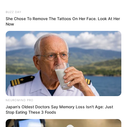
steilen Hängen oberhalb einer
Flussschleife der Saale mit original
BUZZ DAY
eingerichteten Räumen.
She Chose To Remove The Tattoos On Her Face. Look At Her
Now
Kunstwanderweg in Kleinbreitenbach
Ein spannender Kunstwanderweg im
reizvollen Talkessel von Kleinbreitenbach,
der zudem regelmäßig bei einem
internationalen Kunstsymposium erweitert wird und an
Attraktivität gewinnt.
Museum Jagdhaus Gabelbach
Unterhalb des Kickelhahns bei Ilmenau
steht das herzogliche Jagdhaus von 1738.
Es beherbergt ein Goethemuseum mit
NEUROMIND PRO
Japan's Oldest Doctors Say Memory Loss Isn't Age: Just
original eingerichteten Räumen.
Stop Eating These 3 Foods
Bunkermuseum im Thüringer Wald