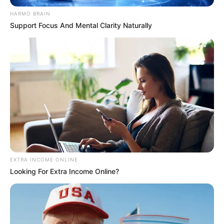
Senfmühle Kleinhettstedt
HARMO BRAIN
In dem größeren und als Freilichtmuseum
Support Focus And Mental Clarity Naturally
begehbaren Mühlengehöft zwischen
Weimar und Stadtilm gibt es öffentliche
Schauvorführungen, bei denen ein fantastisch
schmeckender Senf gemahlen wird.
Schlossmuseum Heidecksburg
Großes und prächtiges Barock- und
Rokokoschloss in der ehemaligen
Residenzstadt Rudolstadt.
EXTRA INCOME ONLINE
Freilichtmuseum Rudolstädter
Looking For Extra Income Online?
Bauernhäuser
In einem der ältesten Freilichtmuseen
Deutschlands wird das Leben unserer
ländlichen Vorfahren gezeigt.