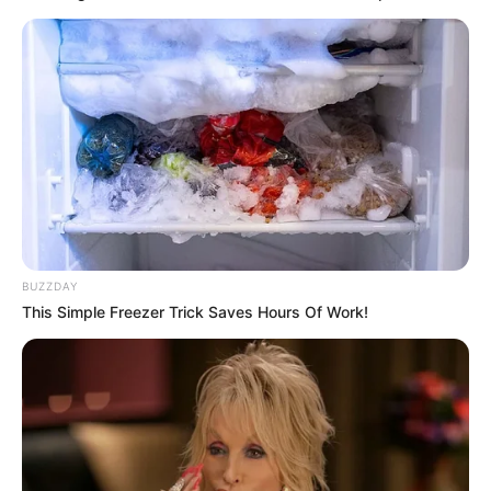
Galerie Plinz mit Garten der Stille
Den in einem weit abgelegenen Tal
südlich von
Jena
liegenden Ort Plinz hat
der Künstler Jochen Bach zu einer
Freiluftgalerie umgestaltet, in der ungewöhnliche
Skulpturen in das Reich der Fantasie entführen.
Außerdem gibt es eine Bildergalerie mit fantasievollen
Werken, die sowohl besichtigt als auch gekauft werden
können.
Museumsbrauerei Schmitt in Singen
BUZZDAY
Eine Museumsbrauerei als
This Simple Freezer Trick Saves Hours Of Work!
Freilichtmuseum, in der wie vor über 100
Jahren Bier gebraut wird: traditionell mit
Dampfmaschine und Eiskeller.
Burg Lauenstein
Die romantische und sehr gut erhaltene