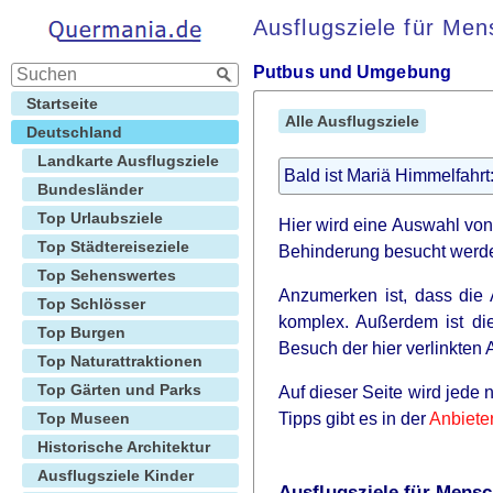
Ausflugsziele für Me
Putbus und Umgebung
Startseite
Alle Ausflugsziele
Deutschland
Landkarte Ausflugsziele
Bald ist Mariä Himmelfahr
Bundesländer
Top Urlaubsziele
Hier wird eine Auswahl von
Top Städtereiseziele
Behinderung besucht werd
Top Sehenswertes
Anzumerken ist, dass die A
Top Schlösser
komplex. Außerdem ist di
Top Burgen
Besuch der hier verlinkten 
Top Naturattraktionen
Top Gärten und Parks
Auf dieser Seite wird jede 
Top Museen
Tipps gibt es in der
Anbiete
Historische Architektur
Ausflugsziele Kinder
Ausflugsziele für Mens