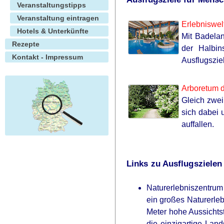
Veranstaltungstipps
Veranstaltung eintragen
Erlebniswe
Hotels & Unterkünfte
Mit Badelan
Rezepte
der Halbin
Kontakt - Impressum
Ausflugsziel
Arboretum d
Gleich zwei
sich dabei 
auffallen.
Links zu Ausflugsziele
Naturerlebniszentrum
ein großes Naturerleb
Meter hohe Aussichts
die einzigartige Lan