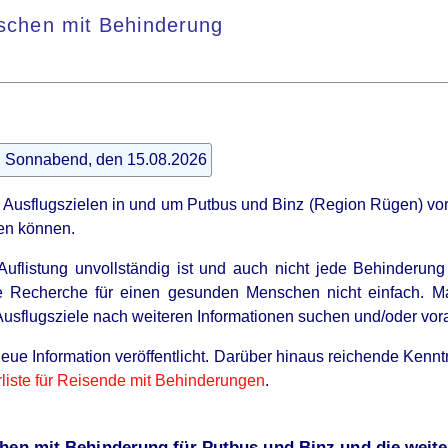
nschen mit Behinderung
t: Sonnabend, den 15.08.2026
 Ausflugszielen in und um Putbus und Binz (Region Rügen) vor
en können.
uflistung unvollständig ist und auch nicht jede Behinderung
e Recherche für einen gesunden Menschen nicht einfach. Man
Ausflugsziele nach weiteren Informationen suchen und/oder vora
neue Information veröffentlicht. Darüber hinaus reichende Kennt
rliste für Reisende mit Behinderungen
.
chen mit Behinderung für Putbus und Binz und die wei