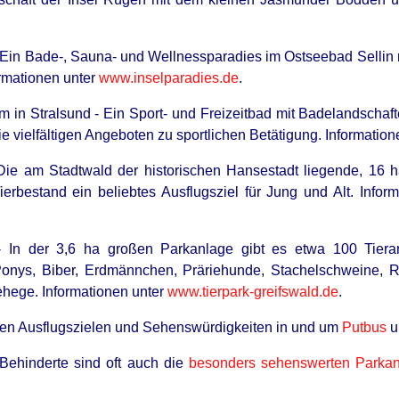
 - Ein Bade-, Sauna- und Wellnessparadies im Ostseebad Selli
ormationen unter
www.inselparadies.de
.
 in Stralsund - Ein Sport- und Freizeitbad mit Badelandschaf
 vielfältigen Angeboten zu sportlichen Betätigung. Information
 Die am Stadtwald der historischen Hansestadt liegende, 16 h
ierbestand ein beliebtes Ausflugsziel für Jung und Alt. Infor
 - In der 3,6 ha großen Parkanlage gibt es etwa 100 Tier
Ponys, Biber, Erdmännchen, Präriehunde, Stachelschweine, 
gehege. Informationen unter
www.tierpark-greifswald.de
.
eren Ausflugszielen und Sehenswürdigkeiten in und um
Putbus
u
 Behinderte sind oft auch die
besonders sehenswerten Parka