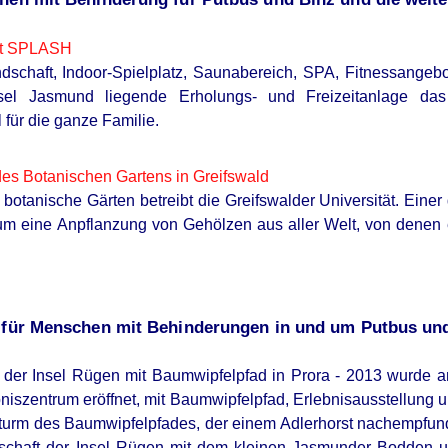
lt SPLASH
dschaft, Indoor-Spielplatz, Saunabereich, SPA, Fitnessangebo
sel Jasmund liegende Erholungs- und Freizeitanlage da
 für die ganze Familie.
es Botanischen Gartens in Greifswald
 botanische Gärten betreibt die Greifswalder Universität. Einer
um eine Anpflanzung von Gehölzen aus aller Welt, von denen
n für Menschen mit Behinderungen in und um Putbus un
 der Insel Rügen mit Baumwipfelpfad in Prora - 2013 wurde a
niszentrum eröffnet, mit Baumwipfelpfad, Erlebnisausstellung u
turm des Baumwipfelpfades, der einem Adlerhorst nachempfunde
dschaft der Insel Rügen mit dem kleinen Jasmunder Bodden u