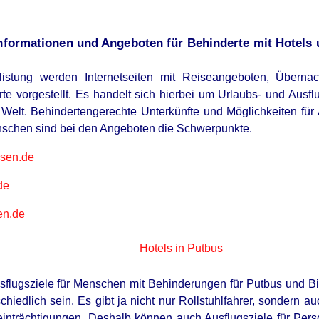
Informationen und Angeboten für Behinderte mit Hotels
listung werden Internetseiten mit Reiseangeboten, Überna
rte vorgestellt. Es handelt sich hierbei um Urlaubs- und Ausfl
elt. Behindertengerechte Unterkünfte und Möglichkeiten für A
nschen sind bei den Angeboten die Schwerpunkte.
sen.de
de
en.de
Hotels in Putbus
sflugsziele für Menschen mit Behinderungen für Putbus und B
hiedlich sein. Es gibt ja nicht nur Rollstuhlfahrer, sondern 
nträchtigungen. Deshalb können auch Ausflugsziele für Pers