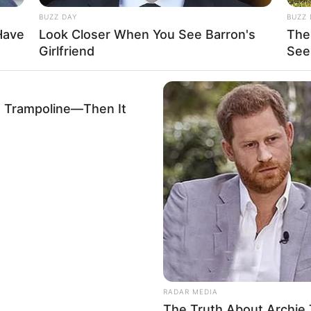
BUZZ DAY
BUZZ 
Have
Look Closer When You See Barron's
The
Girlfriend
See
A Trampoline—Then It
GLOBENOW
GLOB
e
Begegnung mit Monster-Anakonda
Ehe
rojektes sind Affiliate-Angebote integriert. Wenn etwas darüber
endet fast tödlich
Hint
ss sich dadurch der Preis ändert.
RADAR MEDIA
The Truth About Archie 