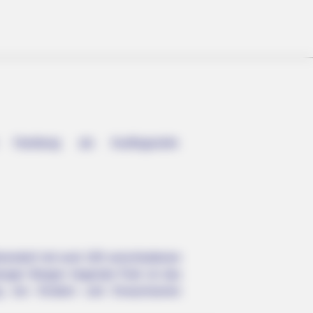
 Hamburg als Ausflugsziele
ear Morning Joint Pain
rendorf mit rund 100 verschiedenen
urger Bergen liegende Park ist das
ung von Kindern und Erwachsenen