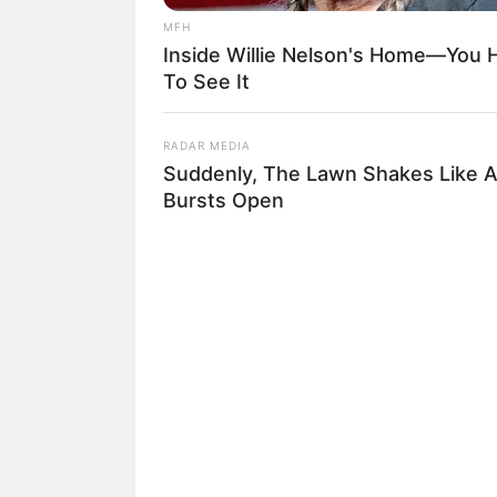
MFH
Suchen:
Inside Willie Nelson's Home—You 
To See It
RADAR MEDIA
Suddenly, The Lawn Shakes Like 
Bursts Open
GAMES WAKA
Tragedy Of Paul McCartney, 83. H
Auf einigen Seiten dieses P
Has Been Confirmed To Be...!
eine Unterstützung, ohne da