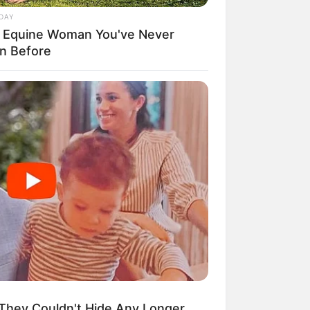
DAY
 Equine Woman You've Never
n Before
ENOW
mann knipst Foto – der
 gebucht oder gekauft wird, ist das
ergrund lässt alle erstarren
They Couldn't Hide Any Longer