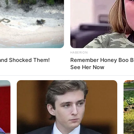
Here's What They Look Like Now
Sna
altung kostenlos eintragen:
HABERION
land Shocked Them!
Remember Honey Boo Boo
 sich die Präsidenten und Generäle mit Knüppeln gegenseitig 
See Her Now
dere Menschen zu ermorden?
Impressum & Kontakt
INSTANTHUB
Auf Quermania werben
t For The Eyes
What Happened To Charl