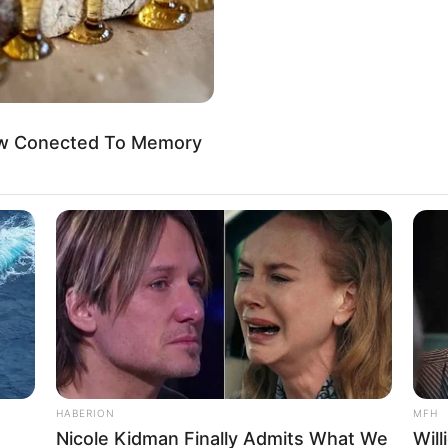
Now Conected To Memory
HABERION
MFH
Nicole Kidman Finally Admits What We
Will