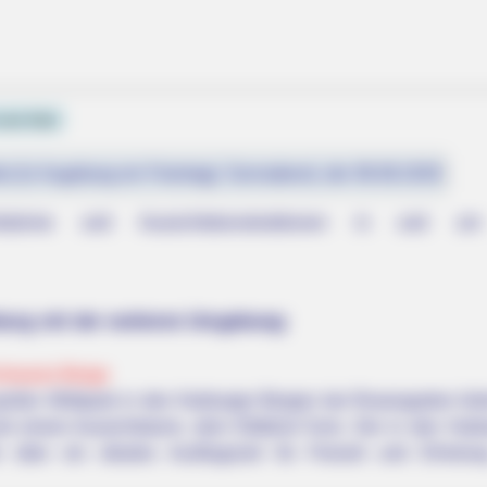
von hier
st (in Augsburg ein Feiertag): Sonnabend, der 08.08.2026
tstürme und Aussichtskonstruktionen in und um
burg mit der weiteren Umgebung:
PAINFREE DEVICE
Destroying Your Brain
Why Seniors No Longer F
chwarze Berge
roßer Wildpark in den Harburger Bergen bei Rosengarten-Vah
nd einem Aussichtsturm, dem Elbblick-Turm. Der in den Harb
 über ein ideales Ausflugsziel für Freizeit und Erhol