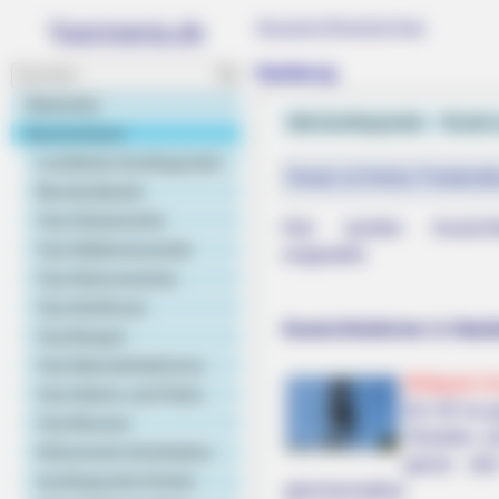
Aussichtstürme
Hamburg
Startseite
Alle Ausflugsziele
Puzzle 
Deutschland
Landkarte Ausflugsziele
Heute ist Hohes Friedersfe
Bundesländer
Top Urlaubsziele
Hier werden Aussich
Top Städtereiseziele
vorgestellt.
Top Sehenswertes
Top Schlösser
Aussichtstürme in Ham
Top Burgen
MEMORY HEALTH
Top Naturattraktionen
The Popular Drink That's Silently 
Wildpark S
Top Gärten und Parks
Cells (Most People Have It Daily)
Ein 50 ha g
Top Museen
Tierarten u
Historische Architektur
ganze Jahr
Ausflugsziele Kinder
gleichermaßen.