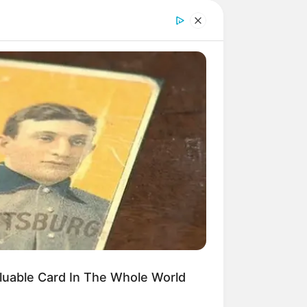
 und um
Hamburg
.
ie Nelson's House Will Leave You
echless - Take A Look
luable Card In The Whole World