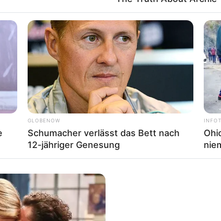
GLOBENOW
INFO
e
Schumacher verlässt das Bett nach
Ohio
12-jähriger Genesung
nie