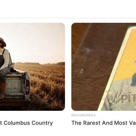
en und weiteren Ausflugszielen in und um Hamburg:
n Freizeitangeboten, Ausflugszielen und Sehenswürdigkeiten in
BUZZ DAY
MFH
What Engineers Found At Rushmore
Will
Changes History
Spe
Deutschland statt Aussichtstürme:
BRAINBERRIES
eet Columbus Country
The Rarest And Most Va