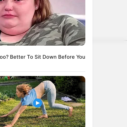
kes Attack Unexpectedly
? Better To Sit Down Before You
erschlagen würden, statt mit ihren
weitere Kalauer
es And Diana After Their Divorce?