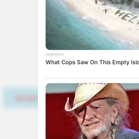
Deutschlandweit Veranst
HABERION
What Cops Saw On This Empty Is
Wäre es nicht besser, wenn
Herdenarmeen so viele an
Hier werben
Quermania folgen:
OHI BLOG
Wildlife Camera Footage Is A Feas