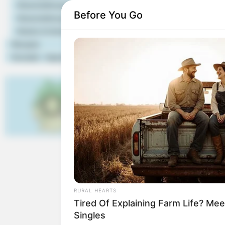
Veranstaltungstipps
Before You Go
Veranstaltung eintragen
Hotels & Unterkünfte
Links zu Aussichtstürm
Rezepte
Kontakt - Impressum
Hier geht es zu alle
Kostenlose Reiseführer
HABERION
A Hidden City Under Greenland Ice
Shocked Scientists!
Sehenswürdigkeiten in 
RURAL HEARTS
Tired Of Explaining Farm Life? M
Singles