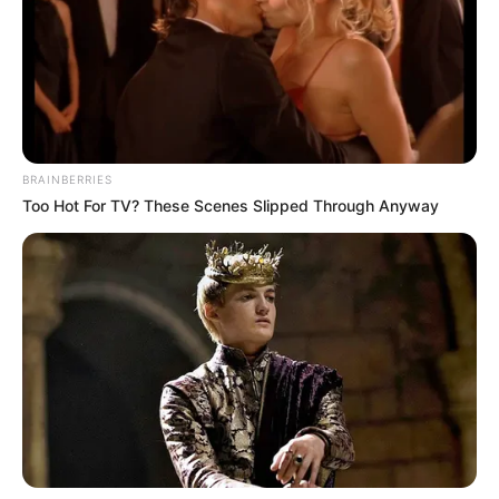
BRAINBERRIES
Too Hot For TV? These Scenes Slipped Through Anyway
Hier geht es zu den
Kinderausflugszielen in ganz
Deutschland
.
Passend zum Thema Kindergeburtstag gibt es auch
Backideen für die Geburtstagsfeier
,
Geschenkideen für
den Kindergeburtstag
sowie
Spiele und Partyideen zum
Kindergeburtstag
.