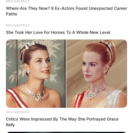
BRAINBERRIES
Diese Seite ist eine Unterrubrik zum Thema
Where Are They Now? 9 Ex-Actors Found Unexpected Career
Kinderausflugsziele in Deutschland
und eine verwandte
Paths
Seite zum Thema
Erlebnismöglichkeiten in der Region
BRAINBERRIES
Merzig
.
She Took Her Love For Horses To A Whole New Level
Weitere Rubriken sind die
Adresssuche in Merzig
,
kostenlos
hier
eingetragene
Veranstaltungen in Merzig
und
Hotelangebote in Merzig
.
Deutschlandweit Veranstaltung kostenlos
eintragen:
BRAINBERRIES
Critics Were Impressed By The Way She Portrayed Grace
Kelly