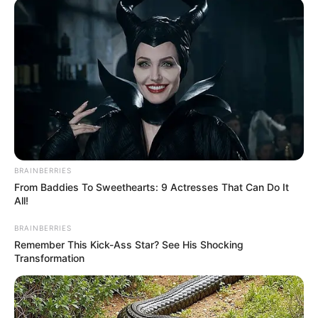
Wäre es nicht besser, wenn sich die Präsidenten und
Generäle mit Knüppeln gegenseitig erschlagen würden,
statt mit ihren Herdenarmeen so viele andere Menschen
zu ermorden?
weitere Kalauer
Quermania folgen:
Impressum & Kontakt
Smartphone Startseite
BRAINBERRIES
From Baddies To Sweethearts: 9 Actresses That Can Do It
All!
BRAINBERRIES
Remember This Kick-Ass Star? See His Shocking
Suchen:
Transformation