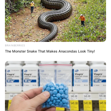
Auf einigen Seiten dieses Projektes sind Affiliate-
Angebote integriert. Wenn etwas darüber gebucht oder
gekauft wird, ist das eine Unterstützung, ohne dass sich
dadurch der Preis ändert.
BRAINBERRIES
The Monster Snake That Makes Anacondas Look Tiny!