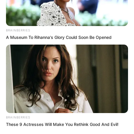
Links zu Angeboten für den Kindergeburtstag in
und um Merzig und Mettlach:
DAS BAD - Eine Wasserwelt des Wohlfühlens für
BRAINBERRIES
die ganze Familie in Merzig. Informationen unter
ww
A Museum To Rihanna's Glory Could Soon Be Opened
w.das-bad-merzig.de
.
Erlebnisbad Schaumberg - Am Fuße des
Schaumbergs gibt es einen Erlebnispark, zu dem
auch ein mit Innenbecken, Riesenrutsche,
Strömungskanal und Sauna ausgestattetes
ganzjähriges geöffnetes Freizeit- und Erholungsbad
gehört. Informationen unter
Erlebnisbad Schaumber
g
.
Hier gibt es eine weitere Auflistung von
Angeboten f
ür den Kindergeburtstag im gesamten Saarland
.
BRAINBERRIES
These 9 Actresses Will Make You Rethink Good And Evil!
Alle
Kinderausflugsziele für Merzig und Mettlach
.