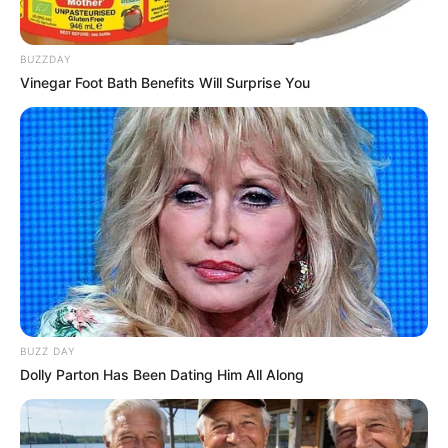
BUZZDAY
Vinegar Foot Bath Benefits Will Surprise You
BUZZ DAY
Dolly Parton Has Been Dating Him All Along