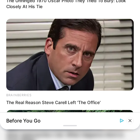
The Unhinged 1970 Oscar Photo They Tried To Bury: Look
Closely At His Tie
BRAINBERRIES
The Real Reason Steve Carell Left 'The Office'
Before You Go