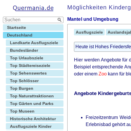
Möglichkeiten Kinder
Mantel und Umgebung
Startseite
Ausflugsziele
Auslandsja
Deutschland
Landkarte Ausflugsziele
Heute ist Hohes Friedersfe
Bundesländer
Top Urlaubsziele
Hier werden Angebote für d
Top Städtereiseziele
Beispiel entsprechende An
Top Sehenswertes
oder einem
Zoo
kann für bl
Top Schlösser
Top Burgen
Angebote Kindergeburts
Top Naturattraktionen
Top Gärten und Parks
Top Museen
Freizeitzentrum Weid
Historische Architektur
Erlebnisbad gehört a
Ausflugsziele Kinder