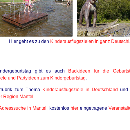
Hier geht es zu den
Kinderausflugszielen in ganz Deutsch
dergeburtstag gibt es auch
Backideen für die Geburtst
ele und Partyideen zum Kindergeburtstag
.
errubrik zum Thema
Kinderausflugsziele in Deutschland
und 
er Region Mantel
.
Adresssuche in Mantel
, kostenlos
hier
eingetragene
Veranstal