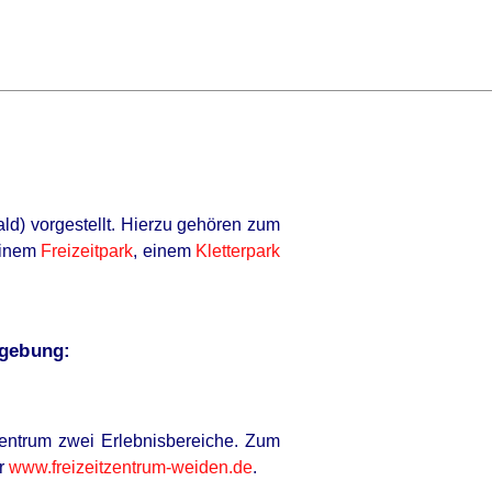
ld) vorgestellt. Hierzu gehören zum
einem
Freizeitpark
, einem
Kletterpark
mgebung:
zentrum zwei Erlebnisbereiche. Zum
er
www.freizeitzentrum-weiden.de
.