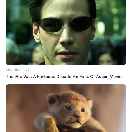
Informationen unter
www.jumping-point.com
.
Eingetragen von Jumpy.
Bouldern in Norderstedt - Erinnerst du dich noch an
den ersten Baum, auf den du als Kind geklettert
bist? Wir sind begeistert vom Klettern und sind
davon überzeugt, dass jeder daran Spaß haben
kann. Klettern bedeutet Freiheit, den Alltag
vergessen und im Hier und Jetzt zu sein. Genau
dieses Lebensgefühl wollen wir unseren Gästen in
BRAINBERRIES
Lübeck, Hamburg und Norderstedt vermitteln. Wer
The 90s Was A Fantastic Decade For Fans Of Action Movies
nach dem Klettern entspannen will, der setzt sich mit
einer Brause in unsere stilvolle Lounge.
Informationen unter
www.urbanapes.de/norderstedt/
.
Eingetragen von TW.
Badlantic in Ahrensburg - Wenn Sie sowohl
gesunde Entspannung als auch sportliche
Betätigung suchen, dann sind Sie in diesem