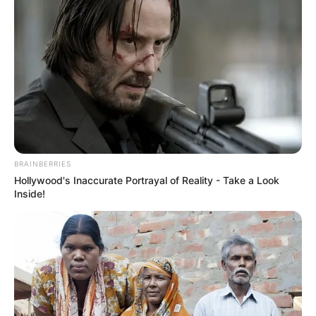
wir im Gastronomiebereich Kaffee, alkoholfreie
Getränke und Snacks zum Kauf bereitgestellt.
WLAN steht kostenlos zur Verfügung, unsere
Schattenmine ist im Winter beheizt und bei großer
Hitze im Sommer über die Klimaanlage gekühlt. Die
Schattenmine ist barrierefrei. Willkommen in unserer
FANTASY ABENTEUERWELT, ein Kinder Indoor
Spielplatz der besonderen Art! Informationen unter
w
ww.schattenmine.de
. Eingetragen von
Schattenmine.
BRAINBERRIES
Hollywood's Inaccurate Portrayal of Reality - Take a Look
Holsten Therme - In Kaltenkirchen verspricht das
Inside!
Erlebnisbad Holsten Therme bei 32 °C
Wassertemperatur, blühenden Orchideen, üppigen
Palmen und blauen Lagunen einen Kurzurlaub wie
in der Karibik. Informationen unter
www.holstenther
me.de
.
Kidsplanet Harsefeld - Im Sportpark Nottendorf in