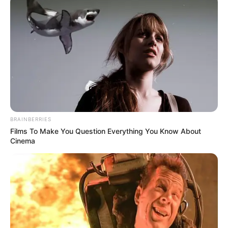
de
.
Badebucht Wedel (rechts der Elbe in
Schleswig-Hol
stein
) - In einer großen Badelandschaft, die als
Fachwerkkulisse gestaltet wurde, gibt es das ganze
Jahr über in verschiedenen Becken Badespaß für
die ganze Familie; mit Piratenschiff,
Wasserrutschen, Warmsprudelbecken, mehreren
Saunen und vielem mehr. Informationen unter
www.
badebucht.de
.
BRAINBERRIES
Films To Make You Question Everything You Know About
Industriemuseum Elmshorn - Auf vier Etagen wird in
Cinema
einem ehemaligen Speichergebäude die
Entwicklung der Industrialisierung gezeigt. Zu sehen
gibt es unter anderem eine Dampfmaschine und
Maschinen der Lederindustrie. Unterstützt wird die
Ausstellung durch Multimedia- und
Mitmachstationen. Weitere Informationen unter
Indu
striemuseum Elmshorn
.