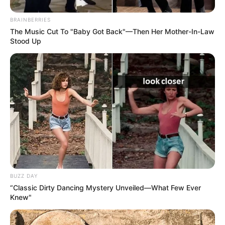
BRAINBERRIES
The Music Cut To "Baby Got Back"—Then Her Mother-In-Law
Stood Up
BUZZ DAY
“Classic Dirty Dancing Mystery Unveiled—What Few Ever
Knew"