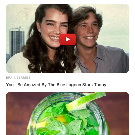
Links zu Angeboten für den Kindergeburtstag in
und um Hamburg:
HanseRock Hochseilgarten Hamburg - Bei uns im
HanseRock  dem Hochseilgarten mitten in Hamburg
 bekommst Du die Möglichkeit alleine, mit Deiner
Familie oder Deinen Freunden einmal um die Welt
zu klettern. Unsere fünf Parcours Amerika, Europa,
BRAINBERRIES
Asien, Afrika und Australien bieten mit 39
You'll Be Amazed By The Blue Lagoon Stars Today
Kletterstationen und insgesamt 352 Metern
Seilrutschen eine Menge Kletterspaß. Dabei wird
Euch bestimmt nicht langweilig! Vor dem Klettern
bekommst Du eine professionelle Ausrüstung und
eine ausführliche Sicherheitseinweisung durch
unsere erfahrenen Guides. Während des Kletterns
bist Du immer gesichert. Die Guides haben Dich