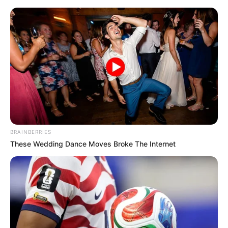
Hamburg und Umgebung
Ausflugsziele
Auslandsjahr
Bald ist Mariä Himmelfahrt: Sonnabend, den 15.08.2026
Hier werden Angebote für den Kindergeburtstag in und
um Hamburg vorgestellt. Hierzu gehören zum Beispiel
BRAINBERRIES
entsprechende Angebote in
Museen
. Aber auch der
These Wedding Dance Moves Broke The Internet
Besuch in einem
Spaßbad
, einem
Freizeitpark
, einem
Kletterpark
oder einem
Zoo
kann für bleibende
Erinnerungen an die Kindergeburtsfeier sorgen.
Angebote Kindergeburtstag für Hamburg mit der
weiteren Umgebung: