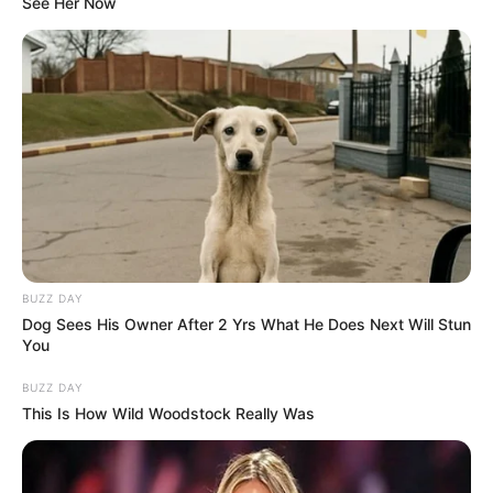
See Her Now
BUZZ DAY
Dog Sees His Owner After 2 Yrs What He Does Next Will Stun
You
BUZZ DAY
This Is How Wild Woodstock Really Was