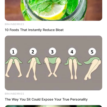
ständig im Auge, sind jederzeit für Dich ansprechbar
und helfen Dir, wenn Du nicht mehr kannst.
Informationen unter
www.hanserock.de/
.
Eingetragen von Bea Brandl.
BRAINBERRIES
10 Foods That Instantly Reduce Bloat
Indoortrampolinpark "Jumping Point" in Quickborn -
Ideal für Gruppenausflüge, Tagesbesucher und
Kindergeburtstagsfeiern - Action, Adrenalin und
Spannung warten auf die Gäste der 3.500 qm
Trampolin-Arena Jumping Point Quickborn. In
unterschiedlichen Stationen kann man hier spielen,
springen und verschiedene akrobatische Moves
ausprobieren. So können Gäste z. B. auf dem
Dodge-Ball-Feld, in der Slam-Dunk-Area, im Foam-
Pit, beim Battle-Beam, High-Jump oder Free-Jump
mit Freunden Spaß haben und ihre Teamfähigkeit
unter Beweis stellen. In der JUMPPOINT BAR
BRAINBERRIES
werden Speisen und Getränke abgeboten, um zu
The Way You Sit Could Expose Your True Personality
fairen Preisen Kraft zu tanken und zu entspannen.