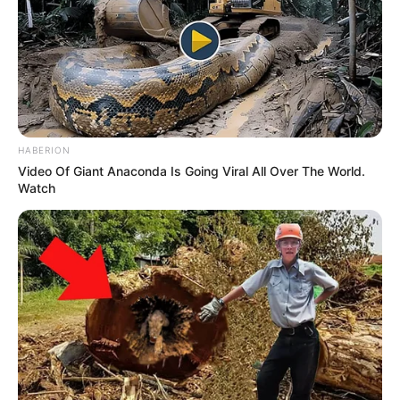
Quermania folgen:
Impressum & Kontakt
Smartphone Startseite
Suchen:
HABERION
Video Of Giant Anaconda Is Going Viral All Over The World.
Watch
Auf einigen Seiten dieses Projektes sind Affiliate-
Angebote integriert. Wenn etwas darüber gebucht oder
gekauft wird, ist das eine Unterstützung, ohne dass sich
dadurch der Preis ändert.