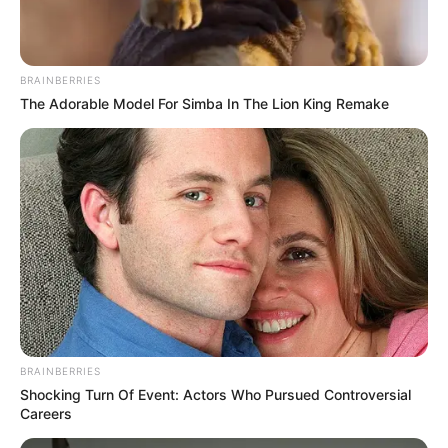
Freizeitbad in Ahrensburg genau richtig. Wellenbad,
Saunaanlage, Karibischer Wintergarten und vieles
mehr bieten hier Spiel und Spaß für die ganze
Familie. Informationen unter
www.badlantic.de
.
BRAINBERRIES
The Adorable Model For Simba In The Lion King Remake
Garten der Schmetterlinge - Im Ortsteil Friedrichsruh
der Gemeinde Aumühle fliegen schon seit 1985 die
Schmetterlinge der Fürstin Elisabeth von Bismarck.
Doch der Park hat noch weitere Attraktionen, zu
denen der singende Wassergarten, das
Bambushaus und das Haus der Bäume gehören.
Informationen unter
www.garten-der-schmetterlinge.
de
.
Schnurstracks Kletterpark im Sachsenwald - Nicht
weit vom Garten der Schmetterlinge bei Aumühle
entfernt gibt es zudem einen Hochseilgarten mit
BRAINBERRIES
Shocking Turn Of Event: Actors Who Pursued Controversial
Parcours in unterschiedlicher Höhe und mit
Careers
unterschiedlichen Schwierigkeitsgraden.
Informationen unter
www.schnurstracks-kletterparks.