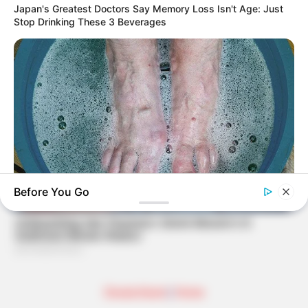
Japan's Greatest Doctors Say Memory Loss Isn't Age: Just
Stop Drinking These 3 Beverages
Before You Go
BUZZDAY
What Happens After A Vinegar Foot Soak
Deutschland
|
Home