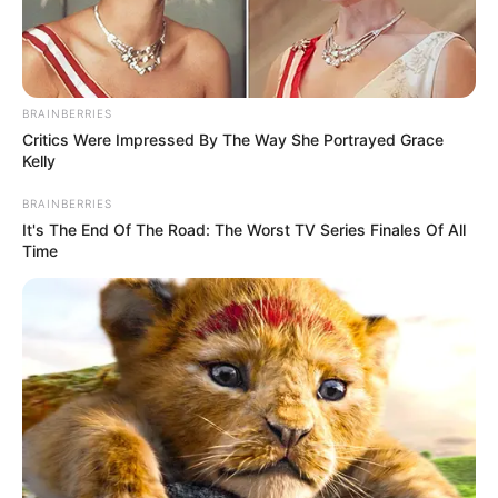
BRAINBERRIES
Es kann auch nach
Rathaus Hamburg
,
Tourist
Critics Were Impressed By The Way She Portrayed Grace
Information
,
Feuerwehr Hamburg
,
Polizei Hamburg
,
Ärzte
Kelly
in Hamburg
,
Apotheken in Hamburg
,
Geldautomaten in
BRAINBERRIES
Hamburg
,
Briefkasten in Hamburg
,
Spielplatz in Hamburg
It's The End Of The Road: The Worst TV Series Finales Of All
und vielen anderen Begriffen gesucht werden. Zu diesen
Time
können zum Beispiel aber auch der Bahnhof, das
Bürgeramt, das Landratsamt, das Krankenhaus,
Postämter, Schulen, Kindergärten, Banken und
Sparkassen gehören.