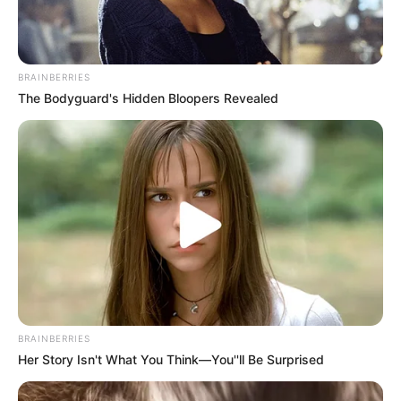
Sachsen-Anhalt
Schleswig-Holstein
Thüringen
BRAINBERRIES
The Bodyguard's Hidden Bloopers Revealed
Wäre es nicht besser, wenn sich die Präsidenten und
Generäle mit Knüppeln gegenseitig erschlagen würden,
statt mit ihren Herdenarmeen so viele andere Menschen
zu ermorden?
weitere Kalauer
Quermania folgen:
Impressum & Kontakt
Smartphone Startseite
BRAINBERRIES
Her Story Isn't What You Think—You''ll Be Surprised