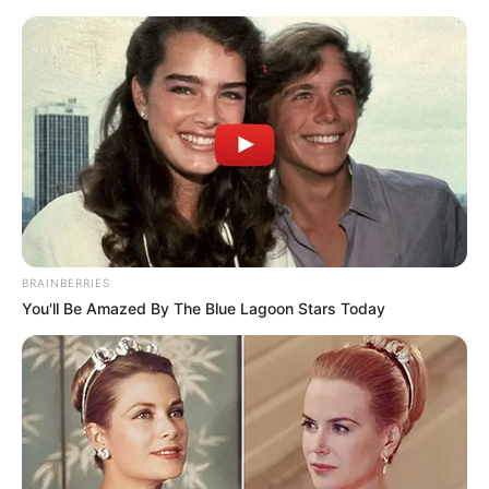
Adresssuche - Hamburg
Hamburg
Hotels Hamburg
Bald ist Mariä Himmelfahrt: Sonnabend, den 15.08.2026
Ausgehend von dieser Seite ist die Suche von Adressen
und Anschriften sowohl in Deutschland als auch in der
BRAINBERRIES
ganzen Welt möglich. Hierfür wird auf das Kartenmaterial
You'll Be Amazed By The Blue Lagoon Stars Today
für
Hamburg
von OpenStreetMap verlinkt.
Adresse in Hamburg auf der Landkarte bzw. dem
Stadtplan von OpenStreetMap suchen: