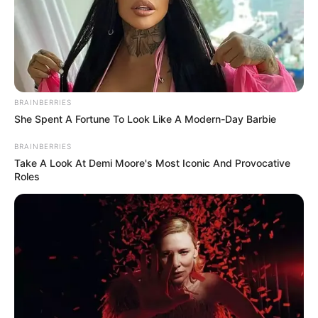
Unter Umständen ergibt diese Suche allerdings kein
Resultat.
Alternativ Onlinestadtplan in Deutschland suchen:
BRAINBERRIES
She Spent A Fortune To Look Like A Modern-Day Barbie
BRAINBERRIES
Take A Look At Demi Moore's Most Iconic And Provocative
Roles
Auswahl von touristischen Informationen über
Hamburg:
Hier geht es zu unserer
Umkreissuche für Hamburg
mit
Museen
,
Kinderausflugszielen
,
Möglichkeiten für den
Kindergeburtstag
,
Ausflugszielen für Behinderte
,
Aussichtstürmen
,
Zooparks und Tierparks
sowie