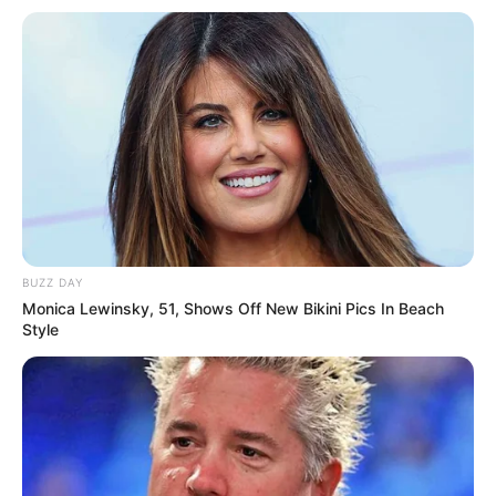
Selbstverständlich können Kletterparks aber auch per
E-
Mail
für den Eintrag vorgeschlagen werden.
Deutschlandweit Veranstaltung kostenlos
eintragen:
BUZZ DAY
Monica Lewinsky, 51, Shows Off New Bikini Pics In Beach
Style
Wäre es nicht besser, wenn sich die Präsidenten und
Generäle mit Knüppeln gegenseitig erschlagen würden,
statt mit ihren Herdenarmeen so viele andere Menschen
zu ermorden?
weitere Kalauer