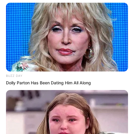
dadurch der Preis ändert.
BUZZ DAY
Dolly Parton Has Been Dating Him All Along