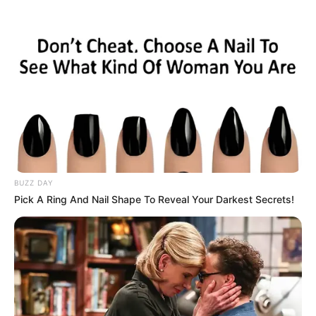
Kletterangebote für Bad Bergzabern, Gleiszellen-
Gleishornbach, Klingenmünster, Gossersweiler-
Stein, Wernersberg und Waldrohrbach
Alle Ausflugsziele
Puzzle
Morgen ist Hohes Friedensfest (in Augsburg ein
Feiertag): Sonnabend, den 08.08.2026
BUZZ DAY
Pick A Ring And Nail Shape To Reveal Your Darkest Secrets!
Hier werden Kletterparks und Hochseilanlagen für Bad
Bergzabern, Gleiszellen-Gleishornbach, Klingenmünster,
Gossersweiler-Stein, Wernersberg und Waldrohrbach
vorgestellt. Diese sind oft auch für die Ausrichtung einer
Kindergeburtstagsfeier
geeignet.