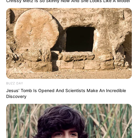
Chrissy Metz Is So Skinny Now And She Looks Like A Model
BUZZ DAY
Jesus' Tomb Is Opened And Scientists Make An Incredible
Discovery