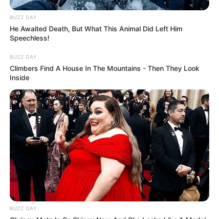
BUZZ DAY
He Awaited Death, But What This Animal Did Left Him
Speechless!
BUZZ DAY
Climbers Find A House In The Mountains - Then They Look
Inside
BUZZ DAY