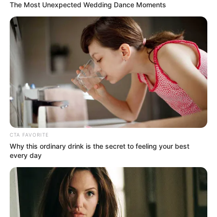
The Most Unexpected Wedding Dance Moments
Geschichte, wie
aus Burgen Schlösser wurden
.
CTA FAVORITE
Ferienwohnungen, Ferienhäuser und Unterkünfte gibt
Why this ordinary drink is the secret to feeling your best
es unter
www.tourist-online.de
every day
Deutschlandweit Veranstaltung kostenlos
eintragen: