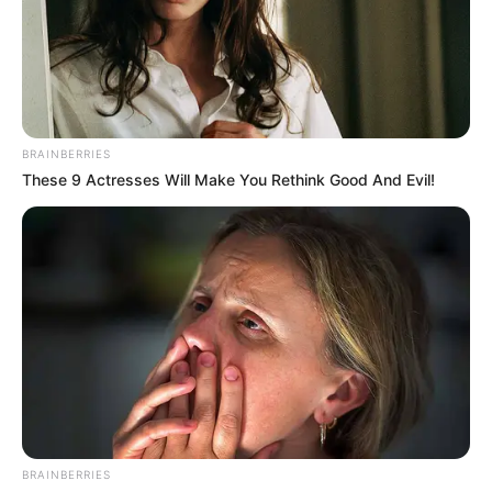
BRAINBERRIES
Wäre es nicht besser, wenn sich die Präsidenten und
These 9 Actresses Will Make You Rethink Good And Evil!
Generäle mit Knüppeln gegenseitig erschlagen würden,
statt mit ihren Herdenarmeen so viele andere Menschen
zu ermorden?
weitere Kalauer
Quermania folgen:
Impressum & Kontakt
Smartphone Startseite
BRAINBERRIES