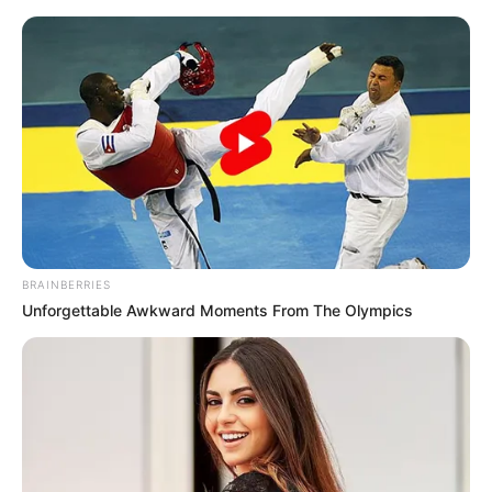
Schwarzwald - Schlösser, Burgen und Klosteranlagen
in und um Schramberg, Aichhalden, Lauterbach und
Schiltach
Ausflugsziele
Hotels
Veranstaltungen
Heute ist Hohes Friedersfest (in Augsburg ein Feiertag):
Sonnabend, der 08.08.2026
BRAINBERRIES
Unforgettable Awkward Moments From The Olympics
Hier werden als Sehenswürdigkeiten und Ausflugsziele
lohnende Schlösser und Burgen in und in der Umgebung
von Schramberg, Aichhalden, Lauterbach und Schiltach
vorgestellt und beschrieben. Sie gehören zu den
Touristenzielen in der Ausflugsregion Schwarzwald nebst
angrenzenden Gebieten. Außerdem haben auch
Klosteranlagen oft eine große Ähnlichkeit mit