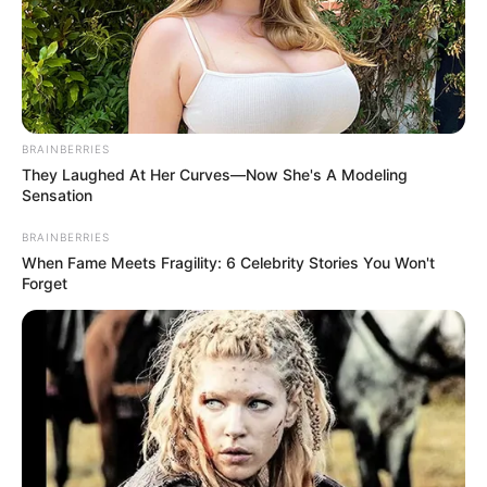
BRAINBERRIES
They Laughed At Her Curves—Now She's A Modeling
Sensation
BRAINBERRIES
When Fame Meets Fragility: 6 Celebrity Stories You Won't
Forget
Und hier sind die
schönsten Burgen
zu sehen.