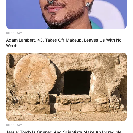
BUZZ DAY
Adam Lambert, 43, Takes Off Makeup, Leaves Us With No
Words
BUZZ DAY
Jesus' Tomb Is Opened And Scientists Make An Incredible