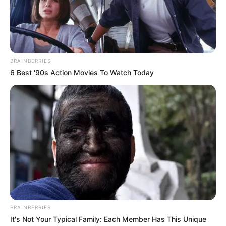
Hier geht es zu allen Ausflugszielen und
Sehenswürdigkeiten in und um
Schramberg, Aichha
lden, Lauterbach und Schiltach
. Außerdem sind in
der Region
Stadt- und Erlebnisführungen buchbar
.
BRAINBERRIES
6 Best '90s Action Movies To Watch Today
Die schönsten Schlösser und Burgen in
Deutschland:
BRAINBERRIES
It's Not Your Typical Family: Each Member Has This Unique