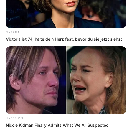
Kellersee kann man in Malente die reizvollen
Naturschönheiten der Holsteinischen Schweiz aus
einer ganz besonderen Perspektive kennenlernen.
Informationen unter
www.5-seen-fahrt.de
.
DARADA
Victoria ist 74, halte dein Herz fest, bevor du sie jetzt siehst
Jagdpavillon Eutin bzw. Jagdschloss Sielbeck - Das
in der Holsteinischen Schweiz am reizvollen
Ukleisee stehende Barockschlösschen ist
zusammen mit der dazugehörenden Parkanlage ein
besonderes architektonisches Kleinod. Die liebevoll
gepflegte Anlage wird für Veranstaltungen genutzt
und kann in den Sommermonaten auch im Inneren
besichtigt werden. Informationen unter
de.wikipedia.
org/wiki/
Jagdpavillon (Eutin)
.
Findlingsgarten in Malente - In einer Parkanlage in
Malente-Kreuzfeld gibt es steinerne
HABERION
Hinterlassenschaften aus der Eiszeit zu bewundern.
Nicole Kidman Finally Admits What We All Suspected
Hierzu gehört auch der 4 Meter hohe Wandhoff-