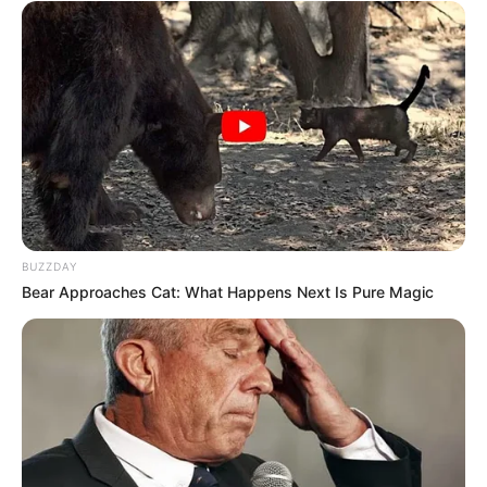
Findling. Weitere Informationen mit der
Internetsuche:
Findlingsgarten Malente
.
Tews-Kate in Bad Malente-Gremsmühlen - In einem
Waldstück im Nordwesten von Malente steht die
ursprünglich im Jahr 1634 erbaute Tews-Kate. Sie
ist die älteste erhaltene Räucherkate in Ostholstein
und wird als Heimatmuseum genutzt. Informationen
unter
de.wikipedia.org/wiki/
Tews-Kate
.
Holsteinische Schweiz - In der
BUZZDAY
Endmoränenlandschaft, die durch niedrige Hügel
Bear Approaches Cat: What Happens Next Is Pure Magic
und viele Seen bestimmt wird, besitzt nicht nur die
Natur viele Reize sondern es gibt auch mehrere
sehenswerte Schlösser und Gutshöfe, die lohnende
Ziele für den Ausflug und die Kurzreise sind.
Informationen unter
de.wikipedia.org/wiki/
Holsteinis
che Schweiz
.
Ostseetherme - Eine Bade-, Sauna- und