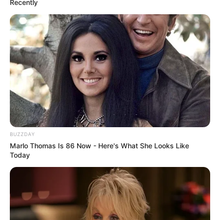
Recently
he-noah.de
. Eingetragen von Muschel62.
Erlebnis-Meerwasser-Brandungsbad Grömitzer
Welle - Unabhängig vom Wetter, kann man im
Ostseebad Grömitz das ganze Jahr über Badespaß
erleben. Weitere Informationen mit der
Internetsuche:
Grömitzer Welle
.
Trampolinpark, Indoorspielplatz - Erlebe im
EASYJUMP, dem ersten und einzigen Indoor
Trampolinpark an der Ostsee eine vollkommen neue
Art der Unterhaltung. Egal ob OpenJump Area,
BUZZDAY
Dodgeball,Air Soccer, BagJump, VR Zone oder
Marlo Thomas Is 86 Now - Here's What She Looks Like
Today
Tarzan Swing... Hier kannst du bei mehr als 14
actionreichen Attraktionen dem Alltag trotzen und
begibst dich in die Welt der Glücksgefühle - egal bei
welchem Wetter... Du möchtest bei gutem Wetter
lieber draußen sein? Kein Problem, denn als
deutschlandweit erste und einzige Cabrio-