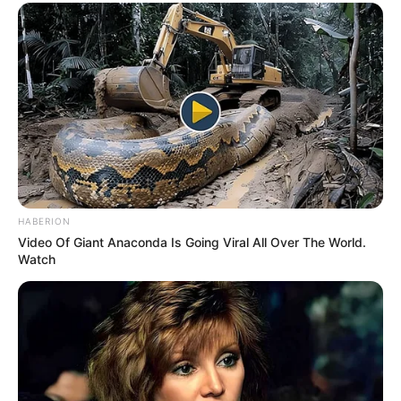
elt.de
. Eingetragen von Ostsee Erlebniswelt.
Eiszeitmuseum Lütjenburg - Auf anschauliche
Weise werden die Vorgänge der letzten Eiszeit
dargestellt, als die heutige Landschaft Schleswig-
Holsteins und mit ihr die Holsteinische Schweiz als
Folge gewaltiger Gletscherbewegungen vor 10.000
bis 15.000 Jahren entstand. Informationen unter
ww
w.eiszeitmuseum.de
.
Turmhügelburg Lütjenburg - Im Lütjenburger
HABERION
Nienthal wurde eine mittelalterliche Burg unter
Video Of Giant Anaconda Is Going Viral All Over The World.
Grundlage von Ausgrabungsergebnissen
Watch
rekonstruiert. Die Anlage ist heute ein lebendiges
Museum, welches das einstige Leben in der Region
Holstein zeigt. Informationen unter
www.turmhuegel
burg.de
.
5-Seen-Fahrt in Malente - Bei eine Schiffsrundfahrt
über die idyllisch liegende 5-Seen-Kette und den