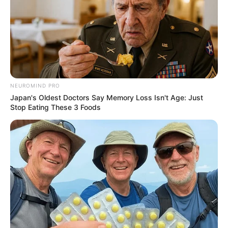
einzigartigen Modellausstellung: Miniaturbauern, die
mit ihren Treckern vom Bauernhof aufs Feld
unterwegs sind, um den Mais zu ernten und dabei
erst ein paar Wildschweine verscheuchen müssen,
Felder und Wiesen in verschiedenen Jahreszeiten,
auf denen historische und neuzeitliche Maschinen
im Einsatz sind, zahlreiche Weiden mit den
NEUROMIND PRO
unterschiedlichsten Nutztieren und umfangreich
Japan's Oldest Doctors Say Memory Loss Isn't Age: Just
angelegte Bauernhöfe, die liebevoll und naturgetreu
Stop Eating These 3 Foods
in Szene gesetzt sind. Ein wahres Erlebnis für jedes
Entdeckerherz. Die field & fun KIDS Highlights: Die
Siku-Control-Spielfläche mit ferngesteuerten
Modellen und Trettraktoren zum Austoben! Auch
ideal für Kindergeburtstage! Informationen unter
ww
w.fieldandfun.de
. Eingetragen von funny.
Abenteuer Dschungelland, Subtropisches
Badeparadies sowie Wasserski-und Wakeboard
Anlage - Drei beliebte Freizeiteinrichtungen im