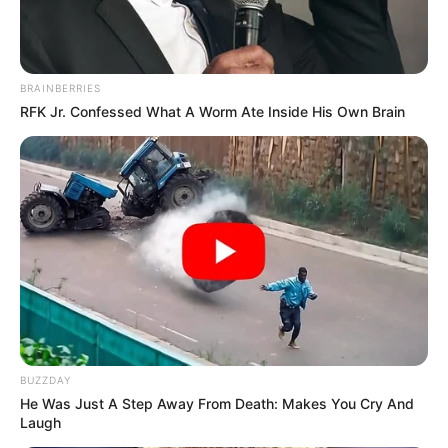
Erlebniswelt, unmittelbar am Strand, zwischen
Scharbeutz und Timmendorfer Strand. Informationen
unter
www.ostsee-therme.de
.
BRAINBERRIES
Vogelpark Niendorf - Der natürlichste Vogelpark
RFK Jr. Confessed What A Worm Ate Inside His Own Brain
Deutschlands mit rund 350 verschiedenen
Vogelarten am Timmendorfer Strand. Informationen
unter
www.vogelpark-niendorf.de
.
Karls Erlebnisdorf in Warnsdorf - Am Hemmelsdorfer
See, nahe Timmendorfer Strand, erwartet Karls
Erlebniswelt die großen und kleinen Besucher. Eine
Kombination aus Abenteuerspielplatz,
Erlebnisgastronomie und ländlicher Idylle sorgt hier
für Spiel und Abwechslung. Außerdem stehen fast
täglich besondere Überraschungen auf dem
BUZZDAY
Programm, die vorab auf der Homepage im
He Was Just A Step Away From Death: Makes You Cry And
Erlebniskalender angekündigt werden.
Laugh
Informationen unter
www.karls.de
.