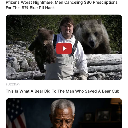
Pfizer's Worst Nightmare: Men Canceling $80 Prescriptions
Touristen und Ausflugsgäste die
For This 87¢ Blue Pill Hack
Unterwasserwelt der Ostsee mit ihren
Fischen und Quallen wie aus einem gläsernen U-Boot
heraus beobachten.
Bungsberg
Mit einer Höhe von 168 Metern ist der in
der Holsteinischen Schweiz liegende Berg
die höchste Erhebung von Schleswig-
Holstein. Auf seinem "Gipfel" stehen ein Fernsehturm mit
Aussichtsplattform und der Elisabethturm. Von beiden
Türmen ist ein Blick über die Ostseebuchten möglich.
BUZZDAY
Außerdem liegt auf dem Bungsberg das einzige
This Is What A Bear Did To The Man Who Saved A Bear Cub
Wintersportgebiet von Schleswig-Holstein.
Hansa-Park
Ein großer Erlebnis- und Freizeitpark
zwischen Sierksdorf und Neustadt in