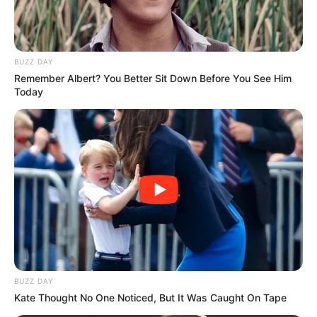
www.ss-passat.com
.
Weitere Ausflugsziele und Sehenswürdigkeiten sind
in der erweiterten
Umkreissuche für Grömitz
und
BUZZ DAY
unter
Tagesausflugsziele für Grömitz
zu finden. Es
Remember Albert? You Better Sit Down Before You See Him
Today
gibt die Möglichkeit fehlende
Ausflugstipps einzutra
gen
.
Veranstaltung Grömitz eintragen
Hier geht es zu den schönsten Ausflugszielen in
ganz Deutschland
BUZZ DAY
Kate Thought No One Noticed, But It Was Caught On Tape