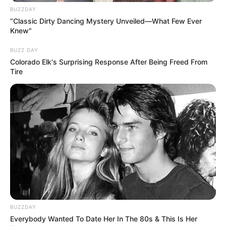
BUZZDAY
Kloster Cismar - Mit der im 13. Jahrhundert erbauten
“Classic Dirty Dancing Mystery Unveiled—What Few Ever
Backsteinkirche gehört das ehemalige
Knew"
Benediktinerkloster zu den bekanntesten
Besucherattraktionen auf der Halbinsel Wagrien.
BUZZ DAY
Colorado Elk's Surprising Response After Being Freed From
Die im Stil der norddeutschen Backsteingotik
Tire
errichtete Anlage war im Mittelalter ein beliebter
Wallfahrtsort. Informationen unter
www.kloster-cisma
r.info
.
Naturmuseum Cismar - Ein Naturmuseum in dem
Versteinerungen, präparierte Tiere, Muscheln,
Korallen usw. ausgestellt werden. Informationen
unter
www.hausdernatur.de
.
Zoo Arche Noah in Grömitz (Ostsee) - Kostenlose
Führung (60 Min) mit den Tierpflegern,
Besonderheiten: Liger (Tiger und Löwe). Grillplätze
BUZZDAY
sind vorhanden, Hunde dürfen an der Leine
Everybody Wanted To Date Her In The 80s & This Is Her
mitgeführt werden. Informationen unter
www.zoo-arc