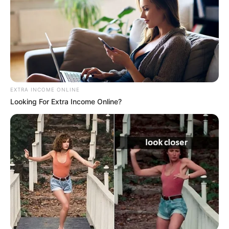
für jeden Geschmack.
Gaststätten
Touristinformation Grömitz
mit
Stadt- und
Erlebnisführungen
in der Region sowie
Übernachtungsmöglichkeiten
. Möglich ist außerdem die
EXTRA INCOME ONLINE
Bestellung eines
kostenlosen Reiseführers als Prospekt
.
Looking For Extra Income Online?
Links zu Ausflugszielen und Sehenswürdigkeiten
in Grömitz, in Kabelhorst und in Lensahn bzw. in
der Umgebung von rund 30 km um Grömitz
(Wagrien):
Museumshof Lensahn - Eine Ausstellung zur
Geschichte der Landwirtschaft und des Handwerks
zum Anschauen und Anfassen. Informationen unter
www.museumshof-lensahn.de
.