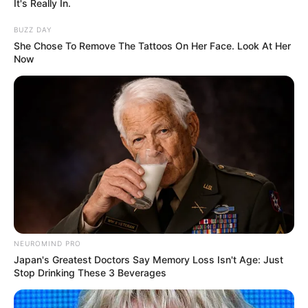
It's Really In.
Deutschlandweit Veranstaltung kostenlos
BUZZ DAY
eintragen:
She Chose To Remove The Tattoos On Her Face. Look At Her
Now
Kompass zu den Nachbarregionen von Grömitz,
Kabelhorst und Lensahn:
N
W
O
NEUROMIND PRO
Japan's Greatest Doctors Say Memory Loss Isn't Age: Just
S
Stop Drinking These 3 Beverages
Ausflugsziele bzw. Sehenswürdigkeiten im Gebiet bzw. in