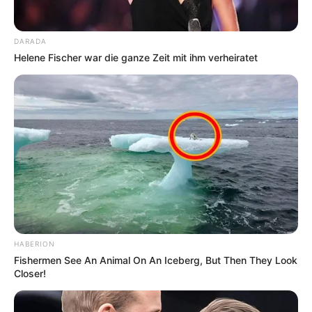
DARADA
Helene Fischer war die ganze Zeit mit ihm verheiratet
HABERION
Fishermen See An Animal On An Iceberg, But Then They Look
Closer!