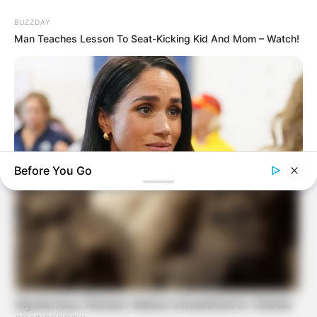
BUZZDAY
Man Teaches Lesson To Seat-Kicking Kid And Mom – Watch!
Before You Go
BUZZDAY
Meghan Markle's Daughter All Grown Up — See Her Now!