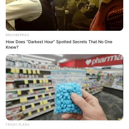
BRAINBERRIES
How Does "Darkest Hour" Spotted Secrets That No One
Knew?
Im Sommer gehören auch
Bademöglichkeiten
zu den
Ausflugszielen.
Ausflugsziele und Sehenswürdigkeiten in Grömitz,
in Kabelhorst und in Lensahn bzw. im Umkreis von
rund 30 km (Wagrien):
Tauchgondel Grömitz
FRIDAY PLANS
An der Seebrücke von Grömitz können