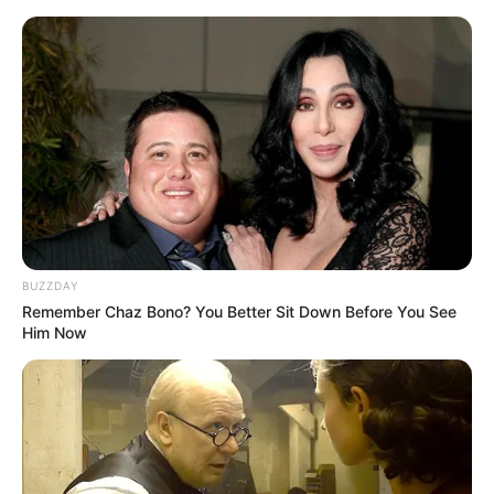
Grömitz, Kabelhorst und Lensahn mit Umgebung
Hotels
Veranstaltungen
20 km
40 km
BUZZDAY
Remember Chaz Bono? You Better Sit Down Before You See
Him Now