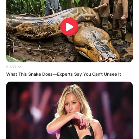
Quermania folgen:
Impressum & Kontakt
Smartphone Startseite
Suchen:
BUZZDAY
What This Snake Does—Experts Say You Can't Unsee It
Auf einigen Seiten dieses Projektes sind Affiliate-
Angebote integriert. Wenn etwas darüber gebucht oder
gekauft wird, ist das eine Unterstützung, ohne dass sich
dadurch der Preis ändert.