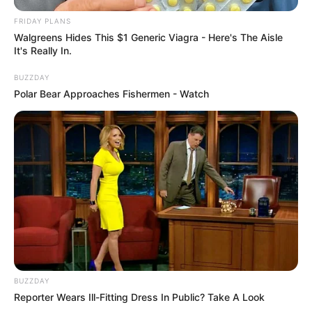
Ostseebad Weißenhäuser Strand. Die
FRIDAY PLANS
verschiedenartigen Erlebniswelten, die sowohl
Walgreens Hides This $1 Generic Viagra - Here's The Aisle
Innen- als auch Außenbereiche besitzen, bieten
It's Really In.
großen und kleinen Besuchern viele Abenteuer- und
Spaßmöglichkeiten. Informationen unter
www.weiss
BUZZDAY
enhaeuserstrand.de
.
Polar Bear Approaches Fishermen - Watch
Ostsee Aquarium & Meeresmuseum in in Klausdorf
bei Heiligenhafen - Die Ostsee ist das größte
Brackwassermeer der Welt. Sie verdankt ihre
Entstehung dem gigantischen Panzer der letzten
Eiszeit. Als er zurückwich, reagierten die
Landmassen, indem sie sich zum Teil hoben, zu
anderen Teilen senkten. Am Ende entstand die
Ostsee. Dieser Prozess ist in der Ostseeerlebniswelt
in Klausdorf bei Heiligenhafen präzise und höchst
interessant dargestellt. Ein weiterer Schwerpunkt ist
BUZZDAY
die umfangreiche Unterwasserwelt aus über 20
Reporter Wears Ill-Fitting Dress In Public? Take A Look
Aquarien. Informationen unter
www.ostseeerlebnisw