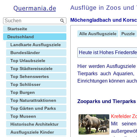
Ausflüge in Zoos und 
Möchengladbach und Korsc
Startseite
Alle Ausflugsziele
Puzzle
Deutschland
Landkarte Ausflugsziele
Heute ist Hohes Friedersfe
Bundesländer
Top Urlaubsziele
Hier werden Ausflugsziel
Top Städtereiseziele
Tierparks auch Aquarien,
Top Sehenswertes
Einrichtungen können auc
Top Schlösser
Top Burgen
Top Naturattraktionen
Zooparks und Tierparks
Top Gärten und Parks
Top Museen
Krefelder Z
Mit seine
Historische Architektur
außergewöh
Ausflugsziele Kinder