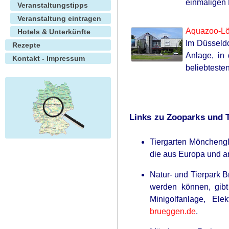
einmaligen 
Veranstaltungstipps
Veranstaltung eintragen
Aquazoo-L
Hotels & Unterkünfte
Im Düsseld
Rezepte
Anlage, in
Kontakt - Impressum
beliebteste
Links zu Zooparks und 
Tiergarten Mönchengl
die aus Europa und a
Natur- und Tierpark B
werden können, gibt
Minigolfanlage, El
brueggen.de
.