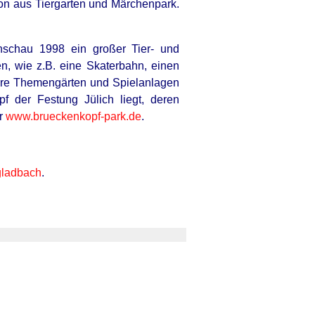
on aus Tiergarten und Märchenpark.
enschau 1998 ein großer Tier- und
n, wie z.B. eine Skaterbahn, einen
rere Themengärten und Spielanlagen
f der Festung Jülich liegt, deren
er
www.brueckenkopf-park.de
.
ladbach
.