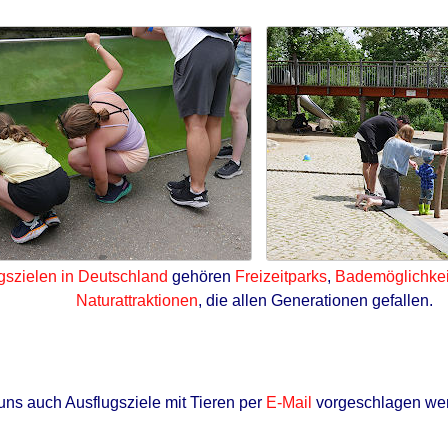
gszielen in Deutschland
gehören
Freizeitparks
,
Bademöglichkei
Naturattraktionen
, die allen Generationen gefallen.
uns auch Ausflugsziele mit Tieren per
E-Mail
vorgeschlagen we