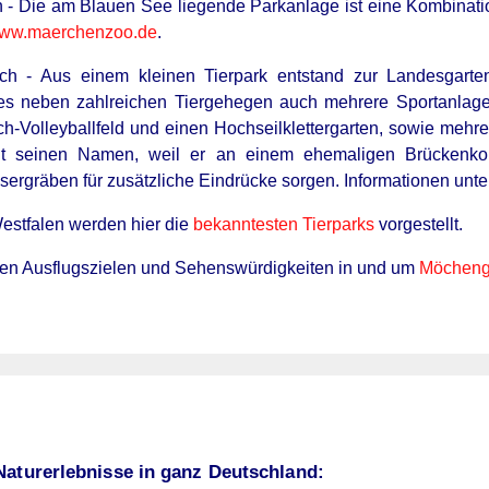
- Die am Blauen See liegende Parkanlage ist eine Kombinati
ww.maerchenzoo.de
.
ich - Aus einem kleinen Tierpark entstand zur Landesgart
 es neben zahlreichen Tiergehegen auch mehrere Sportanlage
ch-Volleyballfeld und einen Hochseilklettergarten, sowie meh
elt seinen Namen, weil er an einem ehemaligen Brückenkop
ergräben für zusätzliche Eindrücke sorgen. Informationen unt
estfalen werden hier die
bekanntesten Tierparks
vorgestellt.
eren Ausflugszielen und Sehenswürdigkeiten in und um
Möcheng
Naturerlebnisse in ganz Deutschland: