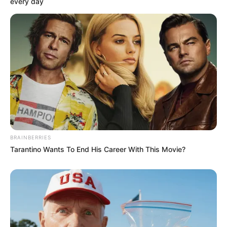
every day
erhaltenen Renaissancefestungen Deutschlands,
die zu einem Bestandteil der im 19. Jahrhundert
erweiterten Festung Jülich wurde. Obwohl die
Zitadelle heute als Gymnasium genutzt wird, können
die Wälle und Bastionen besichtigt werden.
Außerdem informiert auf dem Gelände ein Museum
über die Geschichte der Festung. Weitere
Informationen mit der Internetsuche:
Museum Zitadel
le Jülich
.
Brückenkopfpark Jülich - Aus einem kleinen
Tierpark entstand zur Landesgartenschau 1998 ein
BRAINBERRIES
großer Tier- und Freizeitpark, in dem es neben
Tarantino Wants To End His Career With This Movie?
zahlreichen Tiergehegen auch mehrere
Sportanlagen, wie z.B. eine Skaterbahn, einen
Kanuverleih, ein Beach-Volleyballfeld und einen
Hochseilklettergarten, sowie mehrere
Themengärten und Spielanlagen gibt. Der Park
erhielt seinen Namen, weil er an einem ehemaligen