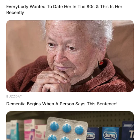
Neanderthal Museum
Everybody Wanted To Date Her In The 80s & This Is Her
Zu Weltruhm kam das Neandertal, weil
Recently
man 1856 in diesem einst schluchtartigen
Tal die Skelettreste eines fossilen
Menschen fand. In dem 1996 erbauten Museum wird der
heutige Forschungsstand zur Urgeschichte der
Menschheit dargestellt, auch anhand lebensechter
Rekonstruktionen von Urmenschen.
Schloss Benrath
Zusammen mit ihrem riesigen, 61 ha
großen Schlosspark gehört die
symmetrisch angelegte Rokokoanlage zu
BUZZDAY
den schönsten und am besten erhaltenen
Dementia Begins When A Person Says This Sentence!
architektonischen Kunstwerken ihrer Zeit.
Schloss Pfaffendorf
Zwischen Bergheim und Bedburg kann ein