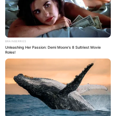
Parkbad Wassenberg - Drei Innenbecken und ein
Außenbecken mit 30 °C - 32 °C sowie eine große
Liegewiese nebst Sandspielplatz für die Kinder
bietet das Parkbad. Außerdem gibt es eine Black-
Hole-Rutsche mit Lichteffekten. Informationen unter
www.parkbad-wassenberg.de
.
BRAINBERRIES
Rheinisches Feuerwehrmuseum - Im Erkelenzer
Unleashing Her Passion: Demi Moore's 8 Sultriest Movie
Roles!
Ortsteil Lövenich können in dem von einem Verein
betriebenen Museum mehr als 2.000 Exponate über
die Geschichte der Brandbekämpfung besichtigt
werden. Die ältesten Stücke stammen aus dem 15.
Jahrhundert. Informationen unter
www.rheinisches-f
euerwehrmuseum.de
.
Kaster - Die kleine mittelalterliche Stadt ist heute ein
Stadtteil von Bedburg. Erhalten sind neben
historischen Häusern noch Reste der alten
Stadtmauer mit zwei Stadttoren und einige Teile der