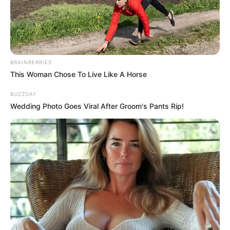
BRAINBERRIES
This Woman Chose To Live Like A Horse
BUZZDAY
Wedding Photo Goes Viral After Groom's Pants Rip!
Morgen ist Hohes Friedensfest (in Augsburg ein
Feiertag): Sonnabend, den 08.08.2026
Hier werden
Ideen
zu Ausflugszielen,
Sehenswürdigkeiten und
Freizeitangeboten
in
Möchengladbach und Korschenbroich einschließlich der
Umgebung vorgestellt, die mit dem Auto, mit der
Bahn
und
zum Teil auch mit dem Fahrrad zu erreichen sind. Bei den
Ausflugs- und Freizeittipps in dieser Umkreissuche für