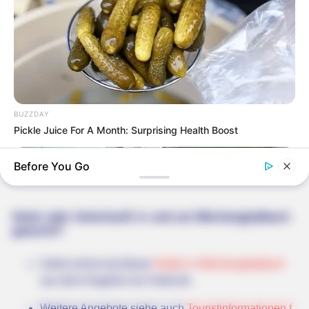
BUZZDAY
Pickle Juice For A Month: Surprising Health Boost
Hierzu gehören zum Beispiel die
schönsten
Ausflugszielen
und die
schönsten Städte
sowie
einmalige
Before You Go
und unverwechselbare Sehenswürdigkeiten
.
Hotel oder Unterkunft in und um Möchengladbach
gesucht?
Sofort online buchbare
Hotels in Möchengladbach
aus dem Angebot von Hotel.de.
Weitere Angebote siehe auch
Touristinformationen f