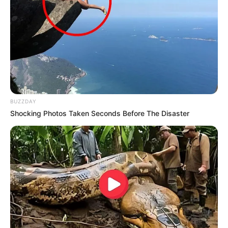
Krefelder Zoo
Mit seinen gepflegten Außenanlagen und
verschiedenen Tropenhäusern verfügt der
Tierpark über außergewöhnliche
Attraktionen, die einen Besuch der Anlage auch in der
kalten Jahreszeit zu einem einmaligen Erlebnis werden
lassen.
BUZZDAY
Nordpark mit Japanischem Garten
Shocking Photos Taken Seconds Before The Disaster
Unter den Düsseldorfer Parkanlagen ist
der mit Springbrunnenanlagen und
Blumenrabatten ausgestattete Nordpark
der attraktivste. Außerdem können hier ein Japanischer
Garten und das Aquazoo-Löbbecke Museum besichtigt
werden.
Aquazoo-Löbbecke Museum
Im Düsseldorfer Nordpark gibt es eine