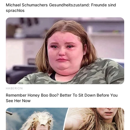
der Stadt Krefeld. Es beherbergt Kunstsammlungen,
Michael Schumachers Gesundheitszustand: Freunde sind
die inzwischen hauptsächlich aus der zweiten Hälfte
sprachlos
des 20. Jahrhunderts stammen. Informationen unter
www.kunstmuseenkrefeld.de
. Auf der Internetseite
werden außerdem die Ausstellungen der Häuser
Haus Lange und Haus Esters vorgestellt, die im
Bauhausstil von Ludwig Mies van der Rohe erbaut
wurden.
Deutsches Textilmuseum - Mit diesem Museum
befindet sich in Krefeld-Linn eine weitere
beachtenswerte Ausstellung. Es handelt sich dabei
um eine umfangreiche Sammlung von kostbaren
HABERION
Textilien aus der ganzen Welt. Sie umfasst mehr als
Remember Honey Boo Boo? Better To Sit Down Before You
25.000 Stücke, die zum Teil sogar noch aus der
See Her Now
Antike stammen und von denen jeweils nur ein
kleiner Teil in wechselnden Ausstellungen gezeigt
wird. Informationen unter
de.wikipedia.org/wiki/
Deut
sches Textilmuseum
.