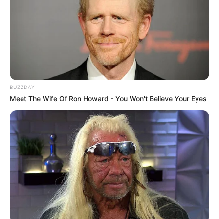
der Altstadt ist die Landeshauptstadt von Nordrhein-
Westfalen ein interessantes Ziel für den Tourismus.
Beliebt sind Besichtigungen der Stadt mit einem vorher
gebuchten Reiseführer
.
Botanischer Garten Düsseldorf
Ein 7 ha großer Park mit
BUZZDAY
Kuppelgewächshaus, in dem 6.000
Meet The Wife Of Ron Howard - You Won't Believe Your Eyes
verschiedene Pflanzenarten aus aller Welt
wachsen. Neben subtropischen Pflanzen erfreuen sich
die Besucher besonders im Frühjahr und im Sommer an
der Pracht unzähliger Blumen.
Stadtrundfahrt durch Düsseldorf
Ganz bequem und unabhängig vom Wetter
können die Sehenswürdigkeiten und
Touristenattraktionen in Düsseldorf auch
bei einer Stadtrundfahrt mit dem Bus erkundet werden.