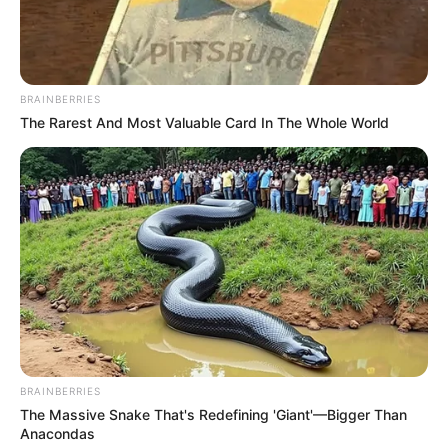
Tiergarten und Märchenpark. Informationen unter
w
ww.maerchenzoo.de
.
Textilfabrik Cromford in Ratingen - Bereits 1783
wurde die ebenfalls in der Nähe des Blauen Sees
BRAINBERRIES
The Rarest And Most Valuable Card In The Whole World
liegende ehemalige Textilfabrik nach englischem
Vorbild gegründet. Sie war damit die erste Fabrik auf
dem europäischen Festland. Heute existiert davon
nur noch das Herrenhaus des einstigen Besitzers, in
dem die alten Maschinen originalgetreu und voll
funktionsfähig rekonstruiert wurden und als
Industriemuseum zu besichtigen sind. Informationen
unter
www.industriemuseum.lvr.de
.
Wasserburg Haus zum Haus in Ratingen - Auch
wenn die bis in das 13. Jahrhundert zurückgehende
Wasserburg immer wieder erweitert und umgebaut
BRAINBERRIES
wurde, besitzt sie zum größten Teil immer noch ein
The Massive Snake That's Redefining 'Giant'—Bigger Than
sehr ursprüngliches Aussehen. Es gibt allerdings
Anacondas