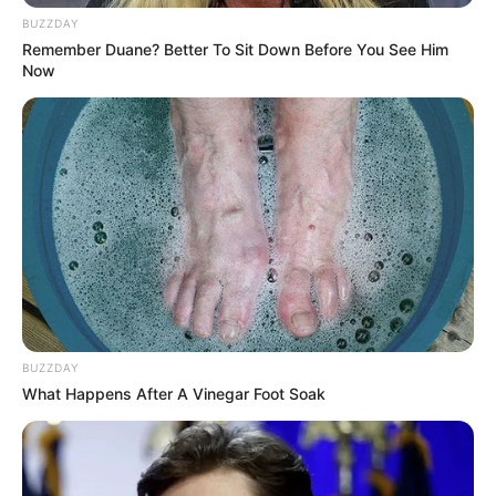
BUZZDAY
Schifffahrt in Düsseldorf
Remember Duane? Better To Sit Down Before You See Him
Now
Auf dem durch Düsseldorf fließenden
Rhein gibt es mehrere
Ausflugsmöglichkeiten mit dem Schiff.
Hierzu gehören auch kleine Rundfahrten.
Rheinturm in Düsseldorf
Mit 240,5 Metern ist der Düsseldorfer
Fernsehturm das höchstes Bauwerk der
Stadt und der zehnthöchste Fernsehturm in
Deutschland. Der Blick ist von einer Aussichtsplattform in
166 Metern Höhe möglich. Und es gibt ein Drehrestaurant
BUZZDAY
in 180 Metern Höhe.
What Happens After A Vinegar Foot Soak
Schifffahrtsmuseum in Düsseldorf
An der Düsseldorfer Rheinpromenade
steht der auffällige Schlossturm. Er