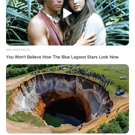
eltorf
.
Kloster Knechtsteden - Eine ehemalige
Prämonstratenserabtei aus dem frühen 12.
Jahrhundert in Dormagen-Delhoven mit imposantem
Torhaus und Klosterbasilika. Informationen unter
de.
wikipedia.org/wiki/
Kloster Knechtsteden
.
BRAINBERRIES
You Won't Believe How The Blue Lagoon Stars Look Now
Burg Brüggen - Eine Wasserburg in der Gemeinde
Brüggen, die ursprünglich durch die Grafen von
Kessel im 13. Jahrhundert zur Sicherung einer Furt
über die Schwalm erbaut wurde und heute ein
Heimatmuseum beherbergt. Informationen unter
de.
wikipedia.org/wiki/Burg_Brüggen
.
Natur- und Tierpark Brüggen - Neben 130 Tieren
aus 5 Kontinenten, die fast ausnahmslos auch
gefüttert und gestreichelt werden können, gibt es
hier auch einen riesigen Abenteuerspielplatz mit