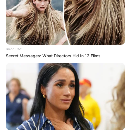
Jever Skihalle Neuss - Wintersport das ganze Jahr
über, bietet die Skihalle in Neuss. Außerdem
werden regelmäßig spektakuläre
Sportveranstaltungen und Partys veranstaltet.
Informationen unter
www.allrounder.de
.
Wasserschloss Wickrath in Mönchengladbach-
BUZZ DAY
Wickrath - Die gut erhaltene Barockanlage wird
Secret Messages: What Directors Hid In 12 Films
heute als Pferdezentrum genutzt. Es gibt aber auch
eine Gaststätte und einen sehenswerten
Schlosspark. Informationen unter
de.wikipedia.org/w
iki/
Schloss Wickrath
.
Tiergarten Mönchengladbach - Im Stadtteil
Odenkirchen tummeln sich auf einem 4,3 ha großen
Gelände rund 500 Tiere, die aus Europa und
anderen Kontinenten stammen. Informationen unter
www.tiergarten-moenchengladbach.de
.