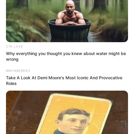
empfohlen. Für die ganz Kleinen im Alter von 0-8
Jahren wird samstags und sonntags von 9-10 Uhr
sogar ein spezielles Event angeboten, der Kids
Flight. Hier sind die Kleinen und ihre Eltern ganz
unter sich. Tickets können ab 8,00 € erworben
werden. Informationen unter
superfly.de/moers
.
CTA LOVE
Eingetragen von Superfly Air Sports Moers.
Why everything you thought you knew about water might be
wrong
Blauer See in Ratingen - Bei dem Blauen See
handelt es sich um einen von Felsen umsäumten
BRAINBERRIES
See, der aus einem Kalksteinbruch entstand. Er ist
Take A Look At Demi Moore's Most Iconic And Provocative
ein beliebtes Naherholungsgebiet mit zahlreichen
Roles
Attraktionen, zu denen z.B. ein Märchenzoo, ein
Bootsverleih, ein Hochseilgarten, eine
Minieisenbahn und eine Naturbühne gehören.
Informationen unter
www.blauersee-ratingen.de
.
Märchenzoo Ratingen - Die am Blauen See
liegende Parkanlage ist eine Kombination aus