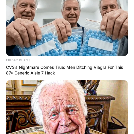
Schloss Dyck
Das romantische barocke Wasserschloss,
das von einem riesigen alten Park
umgeben ist und für Gartenausstellungen
genutzt wird ist ein Eldorado für Kunst- und
Naturliebhaber.
Museum Insel Hombroich
FRIDAY PLANS
Südwestlich von Neuss kann man im
CVS’s Nightmare Comes True: Men Ditching Viagra For This
ungewöhnlichsten Museum der
87¢ Generic Aisle 7 Hack
Niederrheinregion auf Entdeckungstour
gehen. Die Insel, die in Wirklichkeit gar keine ist, sondern
nur wie eine solche, besteht aus einer Kombination aus
Ausstellung, Kunstwanderweg, blühender Parkanlage
und wilder Natur. Sie wurde unter dem Motto "Kunst
parallel zur Natur" gestaltet.
Niederrheinisches Freilichtmuseum