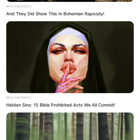
kleinen Stadt: Deutschlands größter
BRAINBERRIES
Trampolinparkanbieter Superfly Air Sports eröffnet
And They Did Show This In Bohemian Rapsody!
sein Tore in Moers. Mit einer Größe von rund 3.500
m² befindet sich der neue Trampolinpark im Herzen
der Stadt. Wie alle Superfly Air Sports Parks verfügt
die Halle über eine große und aufregende
Trampolinfläche. Hinzu kommen neben beliebten
Klassikern auch brandneue Attraktionen: Ein
absolutes Highlight ist der NINJA FLY, ein
interaktiver Hindernisparcours bei dem
Schnelligkeit, Geschicklichkeit und Koordination in
unterschiedlichen Ausprägungen und
Schwierigkeitsgraden gefordert. Die Attraktionen
BRAINBERRIES
verlangen Interaktivität und Power. So auch das
Hidden Sins: 15 Bible Prohibited Acts We All Commit!
VALO JUMP. Hier trifft Trampolinspringen auf
Videospielcharakter: Mithilfe von gezielten
Sprüngen gilt es, Spiele auf einem Bildschirm zu
absolvieren. Grundsätzlich gibt es keine
Altersbeschränkung. Ein Besuch wird ab 3 Jahren