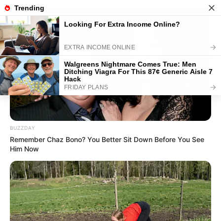
Umgebung Möchengladbach und Korschenbroich
Hotels
Veranstaltungen
30 km
50 km
BUZZDAY
Remember Chaz Bono? You Better Sit Down Before You See
Him Now