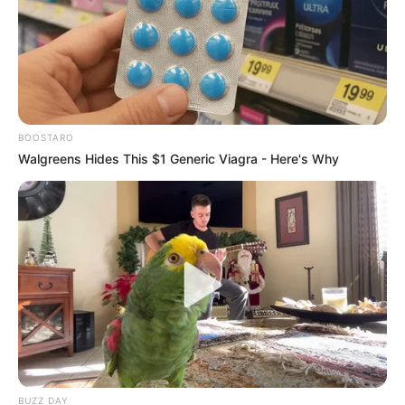
reizvolles Wasserschloss besucht werden.
Zusammen mit dem Biergarten im
Schlosshof gehört es zu den beliebtesten Ausflugszielen
in der Kölner Bucht. Zu Schloss gehört auch ein
Schlosspark mit botanischen Raritäten und ein Energie-
Informationszentrum.
BOOSTARO
Ausflug buchen
Walgreens Hides This $1 Generic Viagra - Here's Why
Hier stellen wir
touristische Hauptattraktionen für
Möchengladbach
und die gesamte Region vor.
Links zu Ausflugszielen und Sehenswürdigkeiten
in Möchengladbach und Korschenbroich bzw. in
der Umgebung von rund 40 km um
Möchengladbach
:
Star Wars Museum in Mönchengladbach - Originale
BUZZ DAY