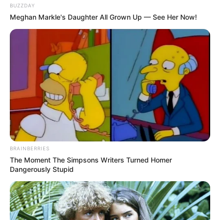
Schloss Hülchrath - Das in einer Niederung
BUZZDAY
stehende Schloss ist eigentlich eher eine Burg, die
Meghan Markle's Daughter All Grown Up — See Her Now!
einst kurkölnische Gerichtsstätte war. Schon von
weitem fällt der markante mittelalterliche Bergfried
auf. Informationen unter
www.schlosshuelchrath.co
m
.
Historische Altstadt von Kempen - Historische
Altstadt mit Fachwerkhäusern, engen Gassen, Burg
und Museum. Informationen unter
www.kempen.de
.
Eingetragen von dierie.
Schloss Heltorf - Die prunkvolle Anlage im
Düsseldorfer Stadtteil Angermund gehört zu den
BRAINBERRIES
größten und schönsten Schlössern der Region. Ein
The Moment The Simpsons Writers Turned Homer
Dangerously Stupid
54 ha großer Park mit Schlossweiher, exotischen
Gehölzen und uralten Rhododendronbeständen
umgibt das Objekt. Leider kann allerdings nur der
Park in den Sommermonaten besichtigt werden.
Informationen unter
de.wikipedia.org/wiki/
Schloss H