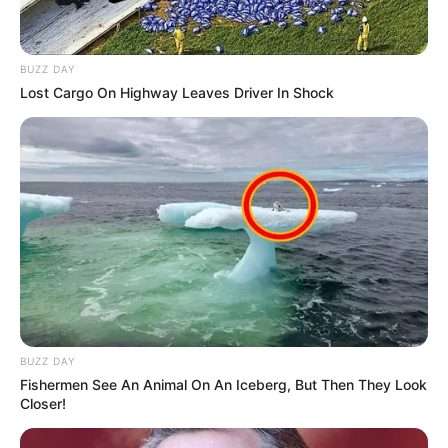
BUZZ DAY
Lost Cargo On Highway Leaves Driver In Shock
BUZZ DAY
Fishermen See An Animal On An Iceberg, But Then They Look
Closer!