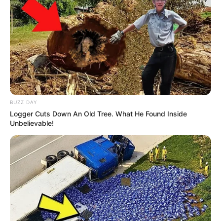
BUZZ DAY
Logger Cuts Down An Old Tree. What He Found Inside
Unbelievable!