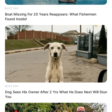
BUZZ DAY
Boat Missing For 20 Years Reappears: What Fishermen
Found Inside!
BUZZ DAY
Dog Sees His Owner After 2 Yrs What He Does Next Will Stun
You