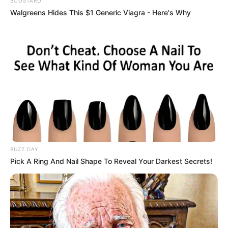
BOOSTARO
Wandern
Walgreens Hides This $1 Generic Viagra - Here's Why
Kinoprogramm
Angebote für Behinderte
Aussichtstürme
Kletterparks
Tier- und Zooparks
Fremdenverkehrsamt und Tourist Information Konsta
nz
Seenachtsfest in Konstanz
BUZZ DAY
Pick A Ring And Nail Shape To Reveal Your Darkest Secrets!
Hotel Konstanz
hier
buchen