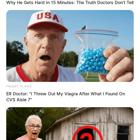
Why He Gets Hard In 15 Minutes: The Truth Doctors Don't Tell
FRIDAY PLANS
ER Doctor: "I Threw Out My Viagra After What I Found On
CVS Aisle 7"
Öffnungszeiten und weitere Informationen über
die Insel Mainau im Internet:
www.mainau.de