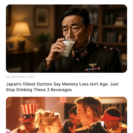
Insel Mainau - Schmetterlingshaus
Insel Mainau
Bodensee
Hotels Bodensee
NEUROMIND PRO
Japan's Oldest Doctors Say Memory Loss Isn't Age: Just
Stop Drinking These 3 Beverages
«
zurück
Insel Mainau
weiter
»