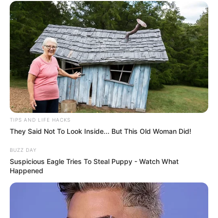
TIPS AND LIFE HACKS
They Said Not To Look Inside... But This Old Woman Did!
BUZZ DAY
Suspicious Eagle Tries To Steal Puppy - Watch What
Happened