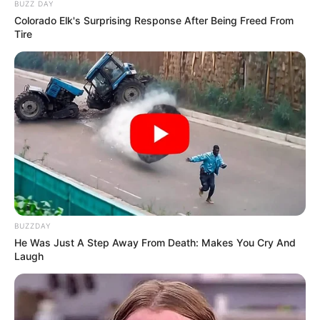
BUZZ DAY
Colorado Elk's Surprising Response After Being Freed From
Tire
Auf einigen Seiten dieses Projektes sind Affiliate-
Angebote integriert. Wenn etwas darüber gebucht oder
gekauft wird, ist das eine Unterstützung, ohne dass sich
dadurch der Preis ändert.
BUZZDAY
He Was Just A Step Away From Death: Makes You Cry And
Laugh