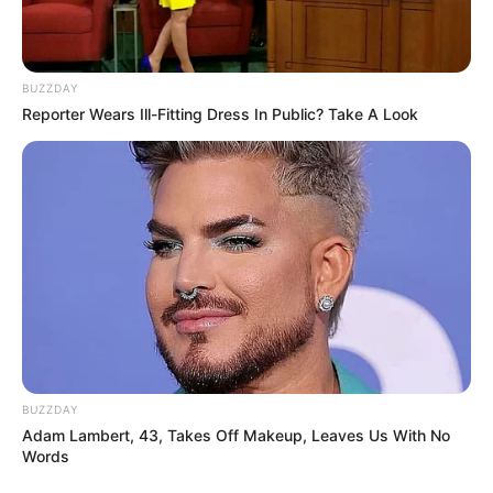
Das Wissen, das die Bauern schon seit Jahrtausenden
bei der Tier- und Pflanzenzucht anwenden, hatte
BUZZDAY
Reporter Wears Ill-Fitting Dress In Public? Take A Look
Charles Darwin 1858 der universitären Welt gelehrt. Die
mussten die Abstammungslehre ja endlich auch mal
lernen.
weitere Kalauer
Quermania folgen:
Impressum & Kontakt
Smartphone Startseite
BUZZDAY
Adam Lambert, 43, Takes Off Makeup, Leaves Us With No
Words
Suchen: