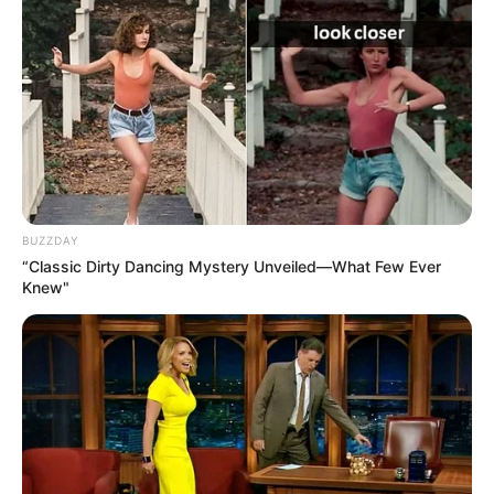
Ausflug mit der Bahn
Fremdenverkehrsamt und Tourist Information Heidel
berg
Hier kann auch eine
Veranstaltung für Heidelberg
eingetragen
werden, ebenso für alle weiteren Städte und
Gemeinden.
BUZZDAY
Hotel Heidelberg
hier
buchen
“Classic Dirty Dancing Mystery Unveiled—What Few Ever
Knew"
Bilderfreigabe: Die Bilder dieser Seite dürfen unter
bestimmten Bedingungen für private und kommerzielle
Zwecke kostenlos benutzt werden. Weiteres siehe
Bilderfreigabe
.