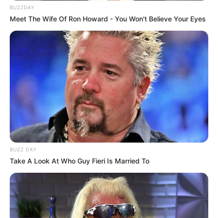
BUZZDAY
Meet The Wife Of Ron Howard - You Won't Believe Your Eyes
BUZZ DAY
Take A Look At Who Guy Fieri Is Married To