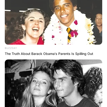
Weitere Informationen über Heidelberg im
Internet:
Stadt- und Erlebnisführungen durch Heidelberg
BUZZDAY
The Truth About Barack Obama's Parents Is Spilling Out
Hotels in Heidelberg
www.heidelberg.de
de.wikipedia.org/wiki/Heidelberg
Kauf- und Lesetipps:
Reiseführer Heidelberg
Ausflugsziele und Sehenswürdigkeiten im Umkreis
von Heidelberg: