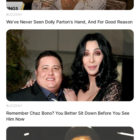
Bilder von Sehenswürdigkeiten mit noch mehr
touristischen Informationen über Heidelberg:
BUZZDAY
We’ve Never Seen Dolly Parton's Hand, And For Good Reason
BUZZDAY
Remember Chaz Bono? You Better Sit Down Before You See
Him Now