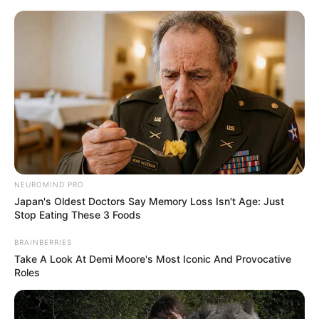
Heidelberg - Platz vor der Alten Universität
Heidelberg
Veranstaltungen
Hotels
NEUROMIND PRO
Japan's Oldest Doctors Say Memory Loss Isn't Age: Just
Stop Eating These 3 Foods
BRAINBERRIES
Take A Look At Demi Moore's Most Iconic And Provocative
Roles
«
zurück
Heidelberg
weiter
»