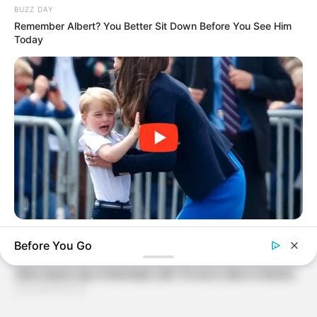
BUZZ DAY
Remember Albert? You Better Sit Down Before You See Him
Today
BUZZ DAY
Before You Go
Kate Thought No One Noticed, But It Was Caught On Tape