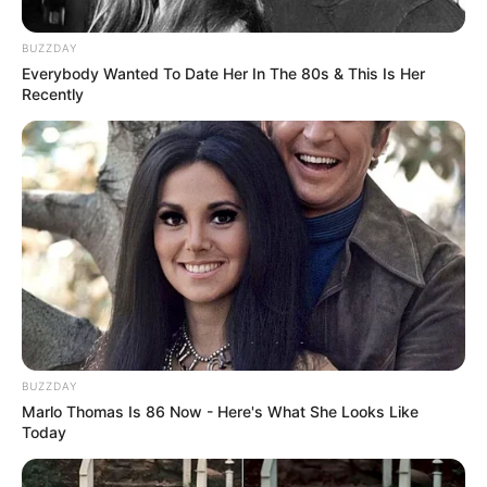
Gaststätten in und um Heidelberg
Umkreissuche Tourismus Heidelberg
BUZZDAY
Everybody Wanted To Date Her In The 80s & This Is Her
Museen in und um Heidelberg
Recently
Kinderausflugsziele für Heidelberg
Kindergeburtstag feiern
Schlösser und Burgen in und um Heidelberg
Tagesausflugsziele für Heidelberg
Bademöglichkeiten
Wandern
Kinoprogramm
Angebote für Behinderte
BUZZDAY
Aussichtstürme
Marlo Thomas Is 86 Now - Here's What She Looks Like
Today
Kletterparks
Tier- und Zooparks