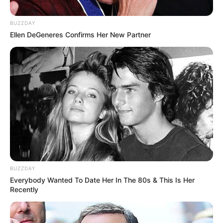
Hier für den nächsten Urlaub
kostenlose Kataloge b
estellen
.
BUZZDAY
Ellen DeGeneres Confirms Her New Partner
Veranstaltung in Marbach am Neckar eintragen
Die schönsten Ausflugsziele und
Sehenswürdigkeiten in Baden-Württemberg:
BUZZDAY
Everybody Wanted To Date Her In The 80s & This Is Her
Recently