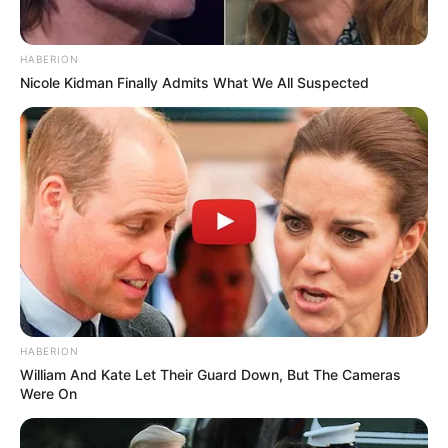
weitere Kalauer
HABERION
Nicole Kidman Finally Admits What We All Suspected
Quermania folgen:
Impressum & Kontakt
Smartphone Startseite
Suchen:
HABERION
William And Kate Let Their Guard Down, But The Cameras
Were On
Auf einigen Seiten dieses Projektes sind Affiliate-
Angebote integriert. Wenn etwas darüber gebucht oder