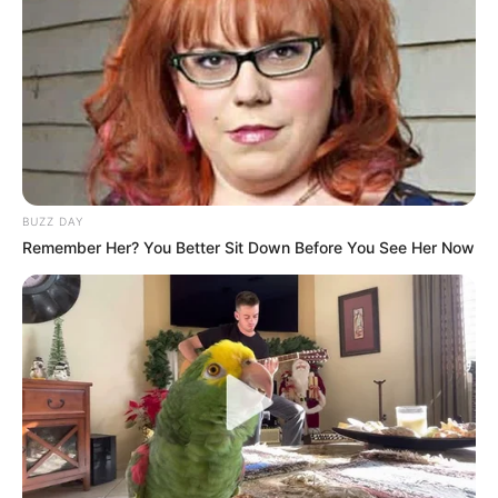
Auswahl von regelmäßig stattfindenden
Veranstaltungen in Baden-Württemberg (z.B.
Volks- und Stadtfeste
):
Schlossbeleuchtung Heidelberg
Freilichtspiele Schwäbisch Hall
Seenachtsfest Konstanz
BUZZ DAY
Talmarkt in Bad Wimmpfen
Remember Her? You Better Sit Down Before You See Her Now
Silvester in Baden-Württemberg
Karneval und Fasching in Baden-Württemberg
Volksfest Cannstadter Wasen
Weihnachtsmärkte in Baden-Württemberg
Volksfeste in Baden-Württemberg
Links zu Veranstaltungen in Baden-Württemberg: