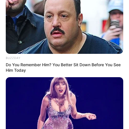
BUZZDAY
Do You Remember Him? You Better Sit Down Before You See
Him Today
Hier geht es zu den
schönsten Ausflugszielen und
Sehenswürdigkeiten im ganzen Bundesland
. Hierzu
gehören die
schönsten Städte
, sehenswerte
Schlösser
,
der
Schwarzwald
sowie weitere Ausflugs- und
Urlaubsregionen.
Kabarett online
Puzzle