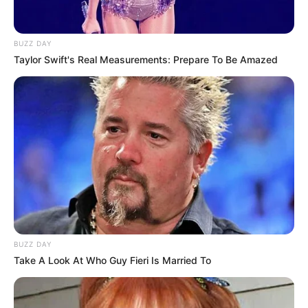
Hier gibt es Tipps, wie man eine
Ferienwohnung
BUZZ DAY
gestalten
kann.
Taylor Swift's Real Measurements: Prepare To Be Amazed
Hier kann jede
Adresse in Marbach am Neckar
auf der
Landkarte gesucht werden.
Weitere Veranstaltungen in Baden-Württemberg
und Ticketverkauf für Marbach am Neckar und
ganz Deutschland:
Veranstaltungsplan für Marbach am Neckar
mit
EVE
NTIM Ticketshop für ganz Deutschland
.
BUZZ DAY
Rock, Pop, Schlager & Musical in Deutschland
Take A Look At Who Guy Fieri Is Married To
Kinoprogramm in Marbach am Neckar