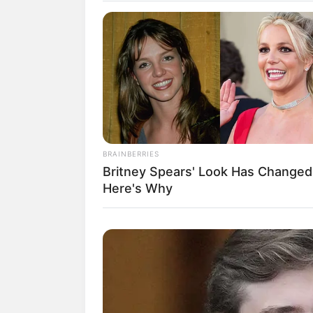
Das Wissen, das die Bauern
der universitären Welt gele
Quermania folgen:
BRAINBERRIES
Britney Spears' Look Has Change
Here's Why
Suchen: