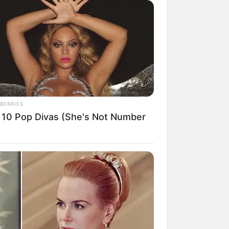
 Brandenburg. Ihm zu Ehren trägt
:
BERRIES
 10 Pop Divas (She's Not Number
reis von Neuruppin: