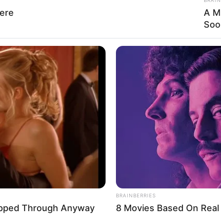
ere
A M
Soo
hen
altung kostenlos eintragen:
 dieser Seite dürfen unter bestimmten Bedingungen für privat
siehe
Bilderfreigabe
.
BRAINBERRIES
ipped Through Anyway
8 Movies Based On Real 