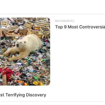
st (in Augsburg ein Feiertag): Sonnabend, den 08.08.2026
die an dem 14 km langen Ruppiner See liegende Kleinstadt
ein beliebtes Ausflugs- und Urlaubsziel. Doch nicht nur dem
BRAINBERRIES
u verdanken, sondern auch dem Stadtbild und der hier angrenzen
Top 9 Most Controversi
genden Seen. Neuruppin grenzt an einen durch
Mecklenb
 auch als Ruppiner Schweiz bezeichnet wird. Die Landschaft 
achtungen ein. So wundert es auch nicht, dass große Teil
abei der seit 2001 verstärkt unter Schutz gestellte Naturpark S
ei
Rheinsberg
.
tadt hat viel zu bieten. Neuruppin gilt als ein Musterbeispiel 
 18. und 19. Jahrhundert verzieren die Straßen und Plätze.
edeutendstes Beispiel gilt die ab 1246 erbaute Klosterkirche
zeichen der Stadt ist.
ppin auch viele bedeutende Persönlichkeiten hervorgebra
rl Friedrich Schinkel wurde hier der berühmteste Baumeister 
t Terrifying Discovery
Stadt aber mit dem Poet Theodor Fontane. Der Schriftstelle
 als Löwenapotheke bezeichneten Geschäft sein Gewerbe betr