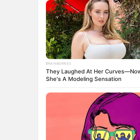
Fontanes finden sich auc
Neuruppin auch den Beina
Bilder von Sehenswürdig
BRAINBERRIES
They Laughed At Her Curves—No
She's A Modeling Sensation
Ausflugsziele, Sehensw
Umkreissuche Touris
Museen in und um Ne
Kinderausflugsziele f
Kindergeburtstag feie