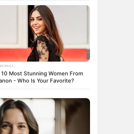
nwenden, hatte Charles Darwin 1858
nen.
weitere Kalauer
BERRIES
 10 Most Stunning Women From
anon - Who Is Your Favorite?