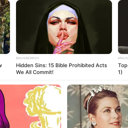
h Reisebeschreibungen der Grafschaft Ruppin und der Mark
men Fontanestadt.
keiten mit touristischen Informationen über Neuruppin
BRAINBERRIES
BRAIN
w
Hidden Sins: 15 Bible Prohibited Acts
Top
We All Commit!
1)
ürdigkeiten,
Freizeitangebote
und Museen in und im Umk
mus Neuruppin
uruppin
ür Neuruppin
rn