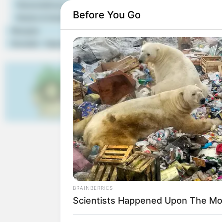
Veranstaltung eintragen
Bald ist Hohes Friedensfe
Before You Go
Hotels & Unterkünfte
Besonders im Sommer ist 
Rezepte
Wassersportmöglichkeiten 
Kontakt - Impressum
Stadt ihre Attraktivität z
weiteren idyllisch lie
Endmoränengürtel, der hier
Wandern und zu Naturbeob
stehen. Hervorzuheben ist d
zum Großen Stechlinsee b
Doch auch die eigentliche S
elegante Bauwerke aus dem
Spuren hinterlassen. Als b
sichtbaren Türmen das Wahr
Nicht zuletzt hat Neuru
BRAINBERRIES
erwähnenswert sind. Mit Ka
Scientists Happened Upon The Mos
Noch mehr rühmt sich die 
geboren, der in dem heute