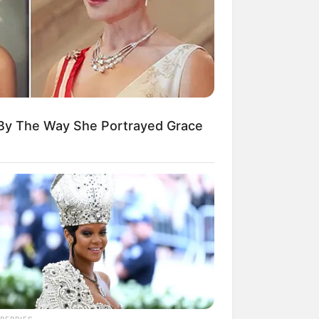
 By The Way She Portrayed Grace
BERRIES