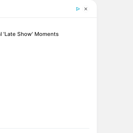
 mit ihren zahlreichen Bade- und
 längsten See Brandenburgs hat die
den waldreichen Hügellandschaft mit
al 'Late Show' Moments
urg
und Brandenburg führenden
ist sehr naturbelassen und lädt zum
e der Umgebung unter Naturschutz
techlin-Ruppiner Land. Er reicht bis
klassizistischen Städtebaus. Mehrere
 Ebenso hat das Mittelalter einige
 St. Trinitatis, die mit ihren weit
cht, unter denen zwei besonders
des deutschen Klassizismus geboren.
r wurde als Sohn eines Apothekers
ieb. Unter den zahlreichen Werken