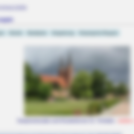
eiseziele
ruppin
gen
Hotels
Stadtplan
Umgebung
Ostprignitz-Ruppin
 Moment That Defined
Seepromenade und Klosterkirche St. Trinitatis -
weiter