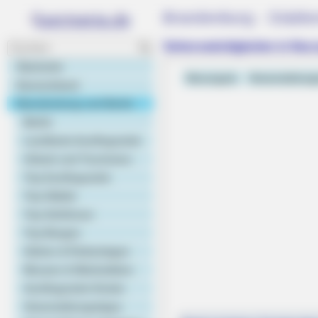
Brandenburg - Städter
Sehenswürdigkeiten in Neu
Startseite
Neuruppin
Veranstaltun
Deutschland
Brandenburg und Berlin
Berlin
Landkarte Ausflugsziele
Urlaub und Tourismus
Top Ausflugsziele
Top Städte
Top Schlösser
BRAINBERRIES
Top Burgen
Remember The Justin Timberlake
Gärten & Parkanlagen
The 2000s?
Museen & Werkstätten
Ausflugsziele Kinder
Veranstaltungstipps