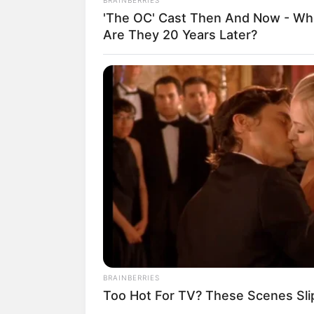
'The OC' Cast Then And Now - Wh
Puzzle
DB Tickets
Are They 20 Years Later?
Hotel Neuruppin
hier
buc
Deutschlandweit Veranst
Bilderfreigabe: Die Bilder
benutzt werden. Weiteres 
BRAINBERRIES
Too Hot For TV? These Scenes Sl