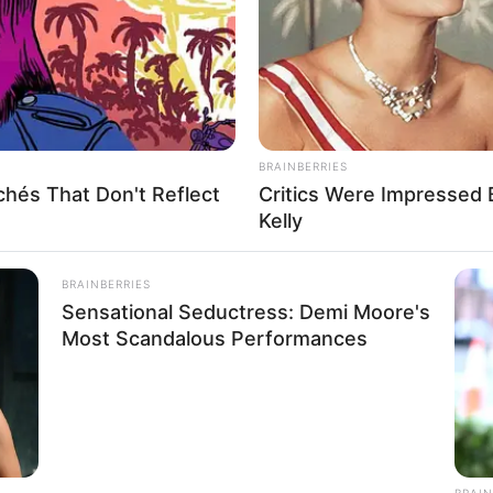
n in und um Neuruppin
ür Neuruppin
rte
BRAINBERRIES
hés That Don't Reflect
Critics Were Impressed
Kelly
nd Tourist Information
BRAINBERRIES
Sensational Seductress: Demi Moore's
Most Scandalous Performances
ber Neuruppin im Internet:
Neuruppin
Reiseführer Neuruppin
BRAIN