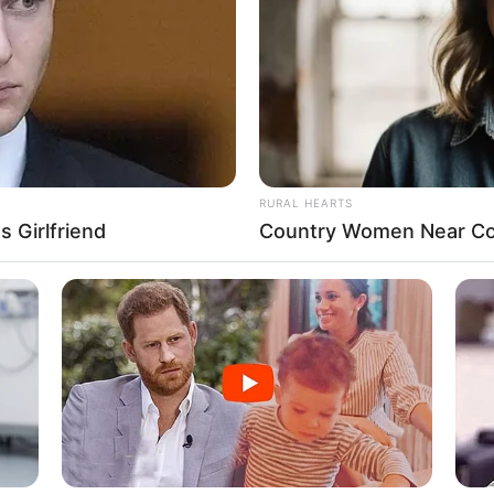
rojektes sind Affiliate-Angebote integriert. Wenn etwas darüber
ss sich dadurch der Preis ändert.
RURAL HEARTS
 Girlfriend
Country Women Near Co