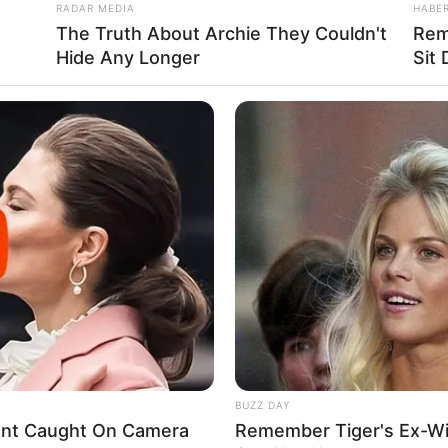
RADAR MEDIA
HABE
The Truth About Archie They Couldn't
Rem
Hide Any Longer
Sit
BUZZ DAY
ent Caught On Camera
Remember Tiger's Ex-Wi