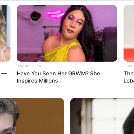
 schon seit Jahrtausenden bei der Tier- und Pflanzenzucht a
hrt. Die mussten die Abstammungslehre ja endlich auch mal ler
Impressum & Kontakt
Auf Quermania werben
BRAINBERRIES
BRAIN
d —
Have You Seen Her GRWM? She
The
Inspires Millions
Leb