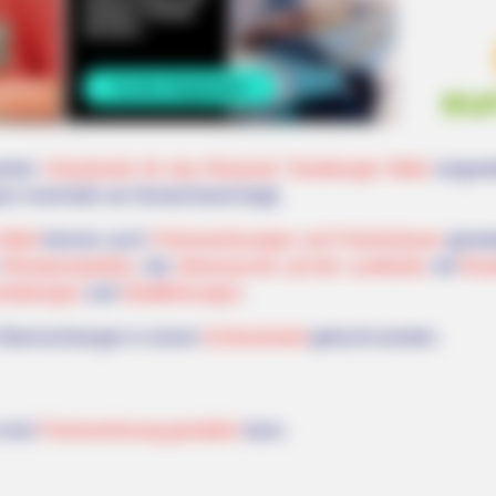
erten
Urlaubsorte für das Reiseziel Teutoburger Wald
vorgeste
on innerhalb von Deutschland liegt).
 Wald
können auch
Ferienwohnungen und Ferienhäuser
gemiet
n
Reiseprospekten
, die
Adresssuche auf der Landkarte
mit
Rou
nstaltungen
und
Stadtführungen
.
Übernachtungen in einem
Schlosshotel
gebucht werden.
 eine
Ferienwohnung gestalten
kann.