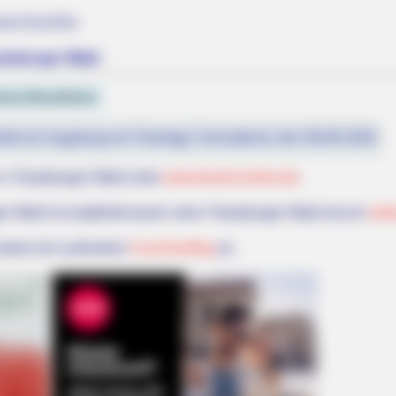
terkünfte
eutoburger Wald
ose Reiseführer
fest (in Augsburg ein Feiertag): Sonnabend, den 08.08.2026
 in Teutoburger Wald unter
www.tourist-online.de
.
r Wald ist empfehlenswert, denn Teutoburger Wald hat ein
seh
bietet sich außerdem
Couchsurfing
an.