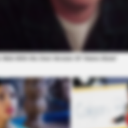
BRAINBERRIES
From Albinos To Polygamists: The
World's Most Unique Families
BRAINBERRIES