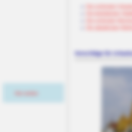
Die schönsten Urlaub
Die beliebtesten Städ
Die schönsten Woche
Die attraktivsten Wel
Vorschläge für Urlaubs
Hier werben