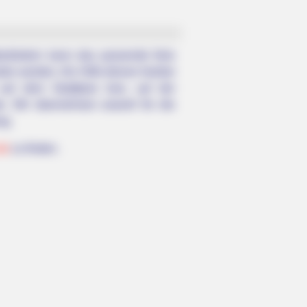
anbietern kann das passende freie
en werden. Als Hilfe dienen hierbei
 auf dem Stadtplan bzw. auf der
te. Wir übernehmen sowohl für die
ng.
de
zu finden.