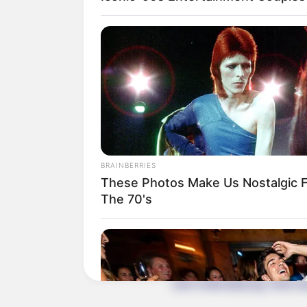
Quermania folgen:
Suchen:
BRAINBERRIES
These Photos Make Us Nostalgic 
The 70's
Auf einigen Seiten dieses P
eine Unterstützung, ohne da