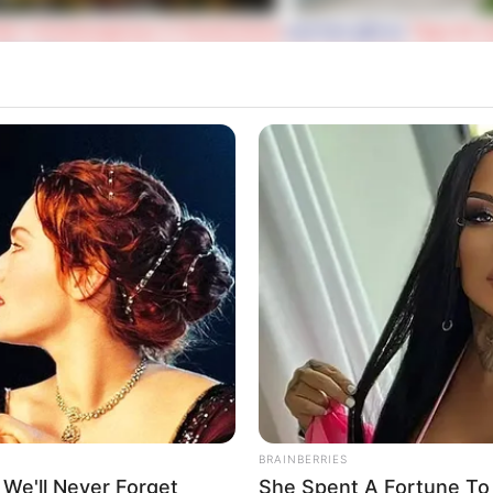
ten Urlaubsregionen in Deutschland
und hier gibt es
Tipps für 
über die
Insel der Dämonen, Monster, Drachen, Götter und tau
Australien
.
nen Hotels, Pensionen, Ferienwohnungen und Urlaubsunter
und online gebucht werden.
altung kostenlos eintragen:
 sich die Präsidenten und Generäle mit Knüppeln gegenseitig 
dere Menschen zu ermorden?
BRAINBERRIES
 We'll Never Forget
She Spent A Fortune To