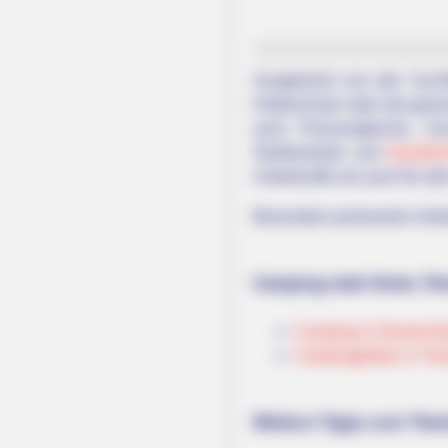
Ausgehend von den Suchfu
Hotelzimmer oder die gewün
auch Preisvergleiche, K
Straßenkarte und
künstlic
Unterkünfte als auch für al
Besonders preiswerte Unter
Camping statt Hotel, P
Camping in Deutschl
Campingplätze in Teu
Weitere Tipps zum Them