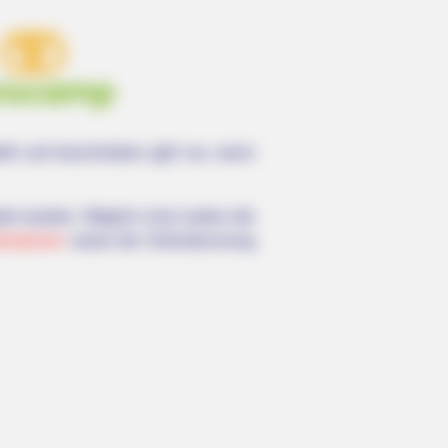
llt und beschrieben (gilt nur, wenn
et werden. Möglich sind zudem die
tenplaner
sowie die Onlinebuchung