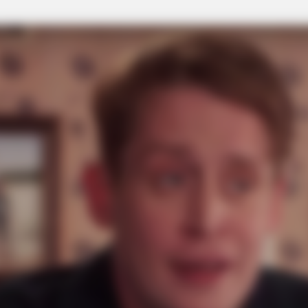
CTA FAVORITE
e The Internet
Why this ordinary drink i
every day
BRAIN
It'
TV S