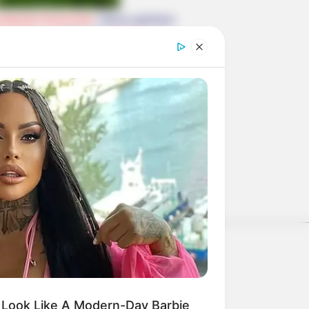
weltweite Reiseziele
. Hierzu gehören
send Tempel
sowie die
Ostküste von
künfte verschiedener Anbieter im
erschlagen würden, statt mit ihren
 Look Like A Modern-Day Barbie
weitere Kalauer