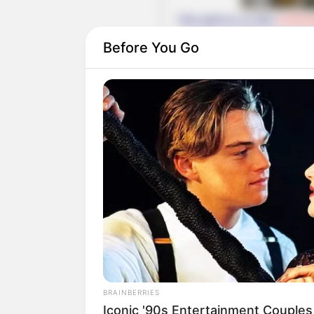
Hier geht es zu den
schöns
spannende Reiseberichte 
Before You Go
Von dieser Seite aus kön
Teutoburgen Wald gesucht 
Deutschlandweit Veranst
Wäre es nicht besser, wenn
Herdenarmeen so viele an
BRAINBERRIES
Iconic '90s Entertainment Couples