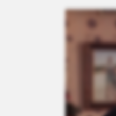
BRAINBERRIES
These Wedding Dance Moves Brok