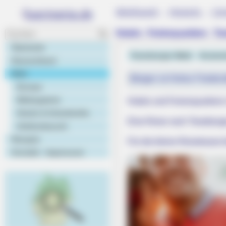
Weltweit - Hotels - Un
Hotels - Ferienquartiere - T
Startseite
Teutoburger Wald
Kostenl
Deutschland
Welt
Morgen ist Hohes Friedens
Europa
Bildergalerie
Hotels und Ferienquartiere
Hotels & Unterkünfte
Eine Reise nach Teutoburge
Geldumtausch
Rezepte
Für die kleine Reisekasse 
Kontakt - Impressum