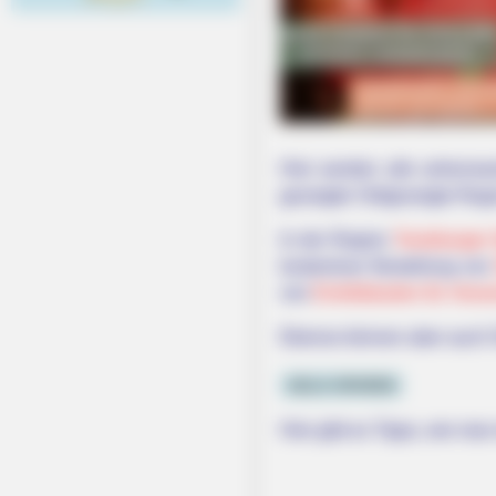
Hier werden alle sehensw
gezeigter Ort/gezeigte Regi
In der Region
Teutoburger
kostenlose Bestellung vo
von
Eintrittskarten für Vera
Ebenso können aber auch 
GELD SPAREN
Hier gibt es Tipps, wie man