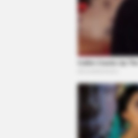
BRAINBERRIES
The Most Surprising Things About
FIFA World Cup 2026
CTA LOVE