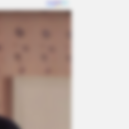
s the secret to feeling your best
BERRIES
s The End Of The Road: The Worst
eries Finales Of All Time