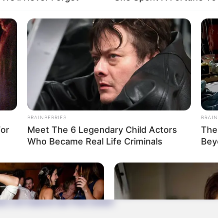
Impressum & Kontakt
Auf Quermania werben
BRAINBERRIES
BRAIN
For
Meet The 6 Legendary Child Actors
The
Who Became Real Life Criminals
Bey
rojektes sind Affiliate-Angebote integriert. Wenn etwas darüber
ss sich dadurch der Preis ändert.