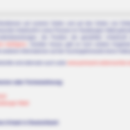
nktionen auf unseren Seiten und auf den Seiten von Dritt
schte Unterkunft in einer Pension im Teutoburgen Wald gefund
undenbewertungen, die Position der gewählten Unterkunft
he Intelligenz
. Darüber hinaus gibt es noch weitere Angebo
le weiteren Informationen auf der Suchergebnisseite keine Haftu
künfte sind alternativ auch unter
www.preiswert-uebernachten.
ension oder Ferienwohnung:
and
toburger Wald
a Urlaub in Deutschland: