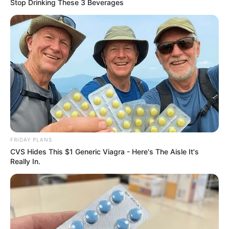
Wasserkreislauf, Tiere und vieles mehr informieren.
Stop Drinking These 3 Beverages
Informationen unter
www.gg-online.de/html/stadtwal
dhaus.htm
. Eingetragen von hjp.
Goetheturm und Spielpark - Der im Frankfurter
Stadtwald stehende 43 Meter hohe Goetheturm mit
den 196 Stufen ist einer der höchsten hölzernen
Aussichtstürme Deutschlands und eines der
beliebtesten Ausflugsziele in der Region.
Unmittelbar daneben liegt der etwa 2,98 ha große
Waldspielpark mit u.a. einer Riesenrutsche, einem
Irrgarten und einem Planschbecken. Informationen
FRIDAY PLANS
unter
www.gg-online.de/html/goetheturm.htm
.
CVS Hides This $1 Generic Viagra - Here's The Aisle It's
Eingetragen von hjp.
Really In.
Flugsimulatoren in Frankfurt - Einsteigen und
abheben: Simulatorflüge mit Airbus, Boeing oder
einem F16-Kampfjet. Seit einiger Zeit darf sich jeder
den Traum vom Fliegen im Simulator in Frankfurt
erfüllen. Vorkenntnisse sind nicht notwendig. Ideal