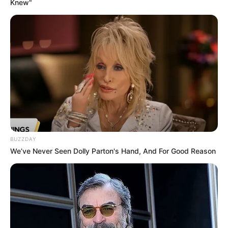
geborene Johann Wolfgang Goethe lebte bis 1765
Knew"
in diesem Wohnhaus, das sein Vater 1755 erbauen
ließ und in dem heute eine umfangreiche
Ausstellung über das Leben des Dichters gezeigt
wird. Informationen unter
www.goethehaus-frankfurt.
de
.
Botanischer Garten in Frankfurt - Unmittelbar neben
dem
Palmengarten
liegend, besitzt der zur Goethe-
Universität Frankfurt am Main gehörende Park eine
besonders große botanische Vielfalt. Informationen
unter
www.botanischer
garten.uni-frankfurt.de
.
BUZZDAY
We’ve Never Seen Dolly Parton's Hand, And For Good Reason
Kindermuseum des Historischen Museums Frankfurt
- Ausstellungen zu stadt- und kulturgeschichtlichen
Themen ganz speziell für Kinder zum Ausprobieren,
Erforschen und Nachdenken. Informationen unter
w
ww.kindermuseum.frankfurt.de
.
Senckenberg Naturmuseum in Frankfurt - Vier