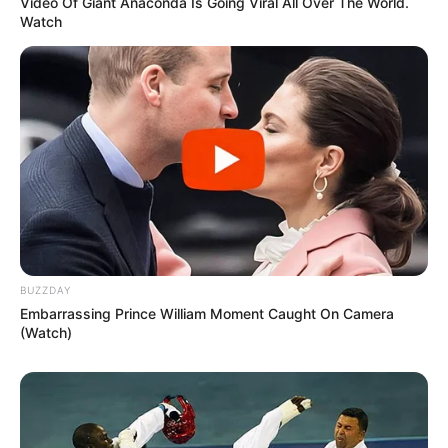
Bornheim besitzt Frankfurt am Main unter seinen
Video Of Giant Anaconda Is Going Viral All Over The World.
Watch
vielen Hallen- und Freibädern auch einige
touristische Highlights. Informationen auf der
Frankfurter Bäderseite unter
www.bbf-frankfurt.de
.
Waldzoo Offenbach - Neben vielen Haustieren gibt
es im Waldzoo Offenbach auch exotische Tiere, wie
Kängurus und Stinktiere, zu besichtigen. Die
gegenüber der Stadthalle Offenbach liegende
Anlage ist ein ideales Familienausflugsziel und
viele Tiere können sogar gestreichelt und gefüttert
werden. Informationen unter
www.waldzoo-offenbac
h.de
.
BUZZDAY
Embarrassing Prince William Moment Caught On Camera
Deutsches Ledermuseum Schuhmuseum Offenbach
(Watch)
- Gleich drei Ausstellungsbereiche vereint das
Ledermuseum unter einem Dach. Hierzu gehören
das Schuhmuseum mit internationaler
Fußbekleidung aus vier Jahrtausenden, das
Museum für angewandte Kunst mit Exponaten vom