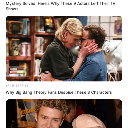
lauschigen Plätzen zum Verweilen, historischen
Mystery Solved: Here's Why These 9 Actors Left Their TV
Shows
Gebäuden und Skulpturen, die durch breite Wege,
Springbrunnen und einen Teich mit Wasserpflanzen
und Fröschen aufgelockert wird. Informationen unter
www.gg-online.de/
html/wolfsgarten park.htm
.
Eingetragen von hjp1.
Höchster Porzellanmanufaktur - Die Höchster
Porzellan-Manufaktur wird 1746 von Johann
Christoph Göltz und Adam Friedrich von Löwenfinck
(Porzellanmaler aus Meißen) als kurfürstlich-
mainzische Porzellanmanufaktur gegründet. Sie ist
somit die zweitälteste Porzellanmanufaktur
BRAINBERRIES
Deutschlands (nach Meißen), die in dem damals
Why Big Bang Theory Fans Despise These 8 Characters
kurmainzischen Höchst (heute ein westlicher Vorort
von Frankfurt am Main) gegründet wurde. Heute gibt
es, neben der Höchster Porzellan-Manufaktur, in
Deutschland nur noch fünf Manufakturen, die sich
auf die Kunst des handgearbeiteten Porzellans