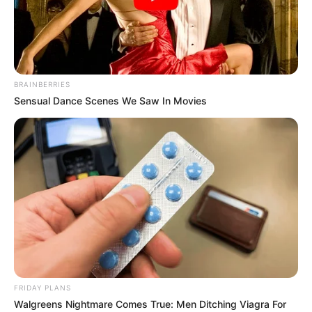
und Krönungsort von Königen und Kaisern.
Kaiserdom St. Bartholomäus in Frankfurt
Schon seit dem 15. Jahrhundert ist die
ehemalige Krönungskirche der römisch-
BRAINBERRIES
deutschen Kaiser ein Wahrzeichen von
Sensual Dance Scenes We Saw In Movies
Frankfurt. Mit ihrem 95 Meter hohen Turm ist sie auch das
höchste historische Bauwerk der Stadt.
Historisches Museum Frankfurt im Saalhof
Der Saalhof ist ein Gebäudekomplex, der
aus einer Stauferburg hervorging. In
seinen Räumen wird über die Geschichte
von Frankfurt informiert. Die Ausstellung ist so groß, dass
sogar Führungen durch das Museum angeboten werden.
FRIDAY PLANS
Caricatura im Leinwandhaus
Walgreens Nightmare Comes True: Men Ditching Viagra For
In einem steinernen Haus aus der Zeit der