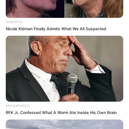
Name oder Pseudonym *:
HABERION
Bezeichnung des Ausflugs- oder Freizeitziels *:
Nicole Kidman Finally Admits What We All Suspected
URL bzw. Link (wenn vorhanden):
Kurztext zum Ausflugs- oder Freizeitziel *:
BRAINBERRIES
E-Mail (wird nicht angezeigt) *:
RFK Jr. Confessed What A Worm Ate Inside His Own Brain
Eingabe prüfen: