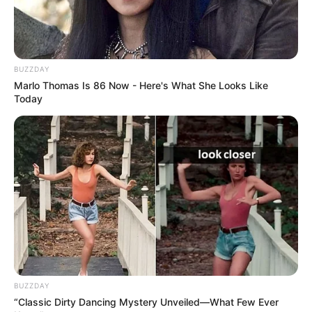
Seitenbesuchern eingetragen wurden:
Zeppelinmuseum in Neu-Isenburg/Zeppelinheim -
Eine Ausstellung mit Original-Exponaten aus der
BUZZDAY
Ära der Zeppelin-Luftschifffahrt. Informationen unter
Marlo Thomas Is 86 Now - Here's What She Looks Like
www.zeppelin-museum-zeppelinheim.de
.
Today
Modellbahnparadies in Mühlheim am Main - Eine
H0-Schauanlage in Form einer Gebirgslandschaft,
in der die Eisenbahn in der Zeit der endenden
Dampflok-Ära gezeigt wird. Informationen unter
ww
w.modellbahn-paradies.com
.
Zoo Frankfurt - Am östlichen Rand der Innenstadt
liegend, gehört der bereits 1874 hier eröffnete Zoo
zu den ältesten Anlagen dieser Art in Deutschland.
Informationen unter
www.zoo-frankfurt.de
.
BUZZDAY
Goethe Haus in Frankfurt - Der in Frankfurt
“Classic Dirty Dancing Mystery Unveiled—What Few Ever