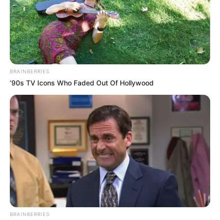
Eingetragen von Kletterwald Langen.
Schloss Wolfsgarten - Nach den Plänen von
Baumeister Remy de la Fosse wurde in den Jahren
von 1722 bis 1724 im Auftrag von Landgraf Ernst
Ludwig, der von 1687 bis 1739 in Hessen regierte,
BRAINBERRIES
das Schloss Wolfsgarten erbaut. Es wird heute von
’90s TV Icons Who Faded Out Of Hollywood
Moritz Landgraf von Hessen als Wohnsitz und
Gästehaus genutzt. Informationen unter
www.gg-onli
ne.de/
html/wolfsgarten schloss.htm
. Eingetragen
von hjp.
Schlosspark Wolfsgarten - Der 57 Hektar große
Schlosspark des Jagdschlosses Wolfsgarten wurde
nachhaltig von Großherzog Ernst Ludwig, der von
1892 bis 1918 in Hessen regierte, geprägt. Die hier
geschaffene Landschaft ist eine gelungene
Komposition aus Laub- und Nadelbäumen,
naturbelassenen Wiesen, Blumen, Sträuchern,
BRAINBERRIES