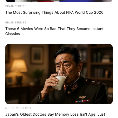
Flughafen Frankfurt steckt - Starts und Landungen
BRAINBERRIES
aus unmittelbarer Nähe und selbstverständlich auch
The Most Surprising Things About FIFA World Cup 2026
den Airbus A380, Boeing 787-Dreamliner und die
Boeing 747-8! Staunen Sie anschließend über das
BRAINBERRIES
faszinierende Panorama des Flughafens auf
These 6 Movies Were So Bad That They Became Instant
unserer Besucherterrasse im Terminal 2. Von hier
Classics
aus haben Sie einen beeindruckenden Blick auf das
rege Treiben auf dem Vorfeld. Seien Sie hautnah
dabei, wenn die Maschinen auf dem
Parallelbahnsystem abheben oder zur Landung
ansetzen. Informationen unter
www.rundfahrten.fran
kfurt-airport.de
. Eingetragen von Fraport AG.
Stadtwaldhaus Frankfurt - Informationszentrum
StadtWaldHaus / Fasanerie. Die Einrichtung wurde
auf dem Gelände der ehemaligen Fasanerie
errichtet und 1995 als forstlich-ökologisches
Informationszentrum eingeweiht. Besucher des
NEUROMIND PRO
Stadtwaldes können sich über den Wald, den
Japan's Oldest Doctors Say Memory Loss Isn't Age: Just