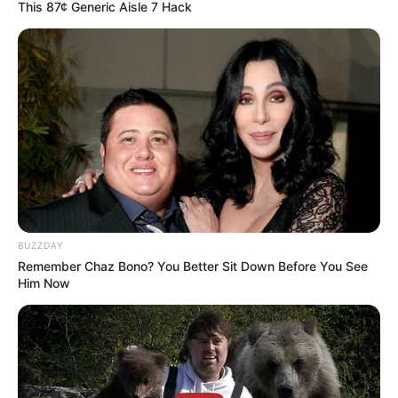
This 87¢ Generic Aisle 7 Hack
Gotik werden Texte, Zeichnungen und
Plastiken gezeigt, von denen die
Betrachter zum Lachen angeregt werden.
Frankfurter Palmengarten
Prachtvolle Park- und Gartenanlage im
Frankfurter Westend mit Palmen und
vielen weiteren exotischen Pflanzen aus
der ganzen Welt in zum Teil historischen
Gewächshäusern.
BUZZDAY
Remember Chaz Bono? You Better Sit Down Before You See
Chinesischer Garten in Frankfurt
Him Now
Zusammen mit dem Bethmannpark ist der
als Garten des himmlischen Friedens
bezeichnete und von chinesischen
Fachleuten mit aus China importierten Baumaterial
angelegte Garten immer einen Besuch Wert.