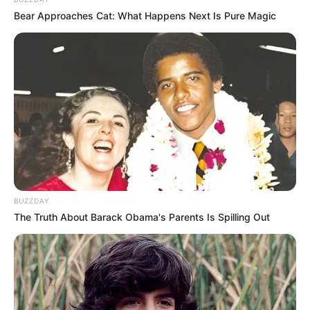
modernsten Premium-Phasern und Westen dürfen
Bear Approaches Cat: What Happens Next Is Pure Magic
sich hier bereits junge Spieler in den aufwendig
ausgestatteten Erlebniswelten austoben. Das
praktische Live-Scoring ermöglicht sofort einen
detaillierten Überblick über die erzielten Erfolge. Die
großzügige Lounge bietet euch Platz für
ausgedehnte Ruhepausen. Spezielle Bereiche
können zusätzlich für Geburtstagsfeiern,
Junggesellenabschiede und Firmenevents gebucht
werden. Informationen unter
www.laserzone.de/
.
Eingetragen von LaserZone Frankfurt.
BUZZDAY
Wir freuen uns über Ihre Tipps zu Sehenswürdigkeiten,
The Truth About Barack Obama's Parents Is Spilling Out
Ausflugszielen und Freizeitangeboten im Kreis
Offenbach, in Offenbach und in Frankfurt, die in den
nachfolgenden Eingabefeldern online eingetragen
werden können.