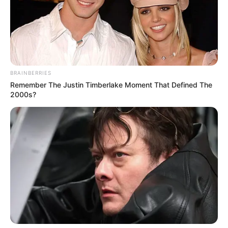
verstehen. Besucher können in der
Erlebnismanufaktur die einzelnen Schritte zur
Herstellung hochwertigen Porzellans beobachten
und die fertigen Kunst- und Gebrauchsgegenstände
im Verkaufsraum bestaunen. Informationen unter
ww
w.gg-online.de/
html/hoechster porzellan.htm
.
BRAINBERRIES
Eingetragen von hjp.
Remember The Justin Timberlake Moment That Defined The
2000s?
Schwanheimer Düne - Das am Frankfurter Stadtteil
Schwanheim liegende 58,5 Hektar große
Naturschutz- und FFH-Gebiet entstand etwa 10.000
Jahre v.Chr. nach der letzten Eiszeit durch
Sandverwehungen (kalkfreier Quarzsand) aus dem
Main während längerer Niedrigwasserperioden auf
einem ursprünglich bewaldeten Gebiet. Die Dünen
im Zentralbereich sind bis zu 20 m hoch.
Informationen unter
www.gg-online.de/
html/schwanh
eimer duene.htm
. Eingetragen von hjp.