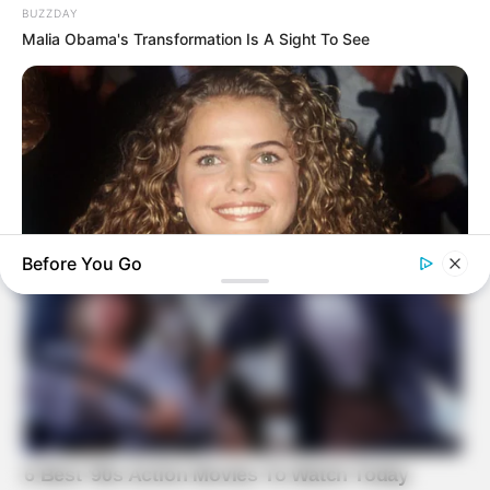
BUZZDAY
Malia Obama's Transformation Is A Sight To See
Before You Go
BUZZDAY
Keri Russell Was Once The Dream Girl - You Won't Believe Her
Today