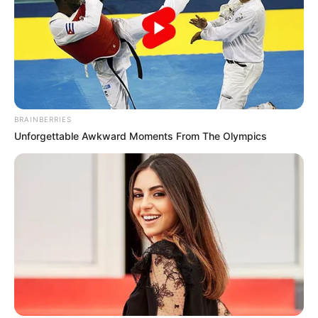
Mittelalter bis zur Gegenwart und das Ethnologische
Museum mit den Abteilungen Afrika, Amerika, Asien.
Informationen unter
www.ledermuseum.de
.
FunForest Abenteuerpark Offenbach - Ein
Kletterpark im Leonhard-Eißnert-Park auf dem
Bieberer Berg mit Einsteiger- und Profiparcours
BRAINBERRIES
sowie einer Riesenrutsche. Informationen unter
ww
Unforgettable Awkward Moments From The Olympics
w.funforest.de
.
Schloss Heusenstamm - In der südlich von
Offenbach am Main liegenden Stadt gibt es eine
große Schlossanlage, in der einst die mächtige
Familie von Schönborn lebte. Das im Stil der
Renaissance erbaute Schloss ist von einem
rekonstruierten barocken Schlossgarten umgeben.
Besucht werden kann auch die Schlossgaststätte,
allerdings gibt es kein Schlossmuseum.
Informationen unter
de.wikipedia.org/
wiki/Schloss H