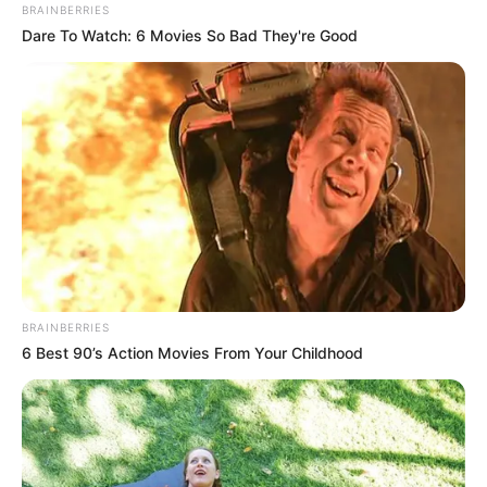
Erziehungsberechtigten. Es wird großen Wert auf
BRAINBERRIES
Dare To Watch: 6 Movies So Bad They're Good
perfekte Sicherungstechnik und professionelle
Einweisungen gelegt, um maximalen Schutz zu
garantieren. Selbstverständlich wird sämtliches
Material was zum Klettern notwendig ist gestellt und
ist im Eintrittspreis inklusive. Auf der weitläufigen
Anlage erleben Besucher mit professioneller
Ausrüstung die Premiere eines neu entwickelten
Sicherungssystems der Firma Bornack und ein
außergewöhnliches Klettererlebnis. Das Safe Link
SSB System garantiert, durchgehend optimal
gesichert und permanent richtig im Sicherungsseil
eingehängt zu sein. Versehentliche
BRAINBERRIES
Komplettaushängungen der Sicherungskarabiner
6 Best 90’s Action Movies From Your Childhood
sind nicht möglich. Dies ist ein großer Vorteil für
verantwortliche Begleitpersonen (z. B. für Lehrer von
Schulklassen). Der Kletterwald ist TÜV geprüft und
erfüllt strenge Qualitäts- und Sicherheitsstandards.
Informationen unter
www.kletterwald-langen.de
.