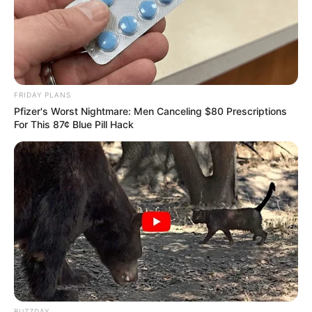
auch als Schlechtwetter-Ausflug. Unter Anleitung
eines Instruktors darf jeder einen originalgetreuen
Flugsimulator vom Typ Airbus A320 oder Boeing
B737 vom Pilotensitz aus steuern. Auch als
Familienausflug mit Kindern ab ca. 12 Jahren
geeignet. Informationen unter
www.flugsimulator-ver
FRIDAY PLANS
Pfizer's Worst Nightmare: Men Canceling $80 Prescriptions
gleich.de/frankfurt
. Eingetragen von Globetrotter.
For This 87¢ Blue Pill Hack
Peter Behrens Bau - Das unter Denkmalschutz
stehende Gebäude gilt als einer der bedeutendsten
expressionistischen Industriebauten Deutschlands
und wird auch als „umbautes Licht“ oder „Stein
gewordener Expressionismus“ bezeichnet.
Informationen unter
www.gg-online.de/html/peter_be
hrens_bau.htm
. Eingetragen von hjp.
LaserTag in der LaserZone - Die LaserTag-Anlagen
der LaserZone gehören zu den größten und
modernsten Arenen Hessen. Ausgerüstet mit
BUZZDAY