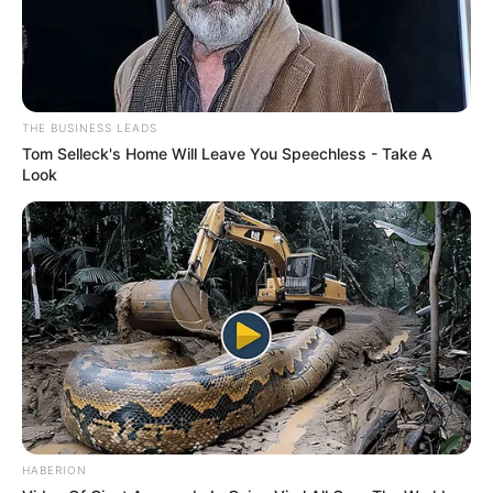
Milliarden Jahre Erdgeschichte können in der aus
Schausammlungen und wissenschaftlichen
Einrichtungen bestehenden und zu den
bedeutendsten Forschungsmuseen Europas
gehörenden Einrichtung an einem Tag erlebt
THE BUSINESS LEADS
werden. Informationen unter
www.senckenberg.de
.
Tom Selleck's Home Will Leave You Speechless - Take A
Look
Verkehrsmuseum Frankfurt am Main - Eine riesige
Sammlung an historischen Straßenbahnen,
Linienbussen und weiteren Exponaten aus der
Geschichte des Frankfurter Nahverkehrs ist in einer
Ausstellungshalle auf dem Gelände der ehemaligen
Frankfurter Waldbahn in Frankfurt-Schwanheim zu
bewundern. Informationen unter
www.verkehrsmuse
um.info
.
Erlebnis-, Hallen- und Freibäder in Frankfurt -
Besonders mit den drei Erlebnisbädern
Rebstockbad, Titus Thermen und Panoramabad
HABERION