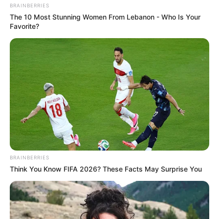
eusenstamm
.
BRAINBERRIES
The 10 Most Stunning Women From Lebanon - Who Is Your
Experiminta Science Center FrankfurtRheinMain -
Favorite?
Etwa 100 Experimentierstationen laden zum
Ausprobieren ein, sie machen neugierig und lassen
uns staunen. Sie führen und verführen zum
Nachdenken und wecken den Erfindergeist.
Naturwissenschaftliche Phänomene und
mathematische Zusammenhänge werden durch das
Experimentieren lebendig und spontan verständlich.
Was kann man tun? Vielleicht erst mal kurz im
Fakirbett auf über 100 Nagelspitzen entspannen.
Danach auf der singenden Eisenplatte Töne in den
Sand malen oder lieber sich selbst in eine
BRAINBERRIES
gigantische Seifenblase verfrachten und schauen,
Think You Know FIFA 2026? These Facts May Surprise You
wie es draußen aussieht. Und zum Schluss großes
Kino erleben: Eine spannende Expedition ins
Begehbare Auge bringt grundlegende Einsichten in
die Physik des Sehens. Das alles und noch viel