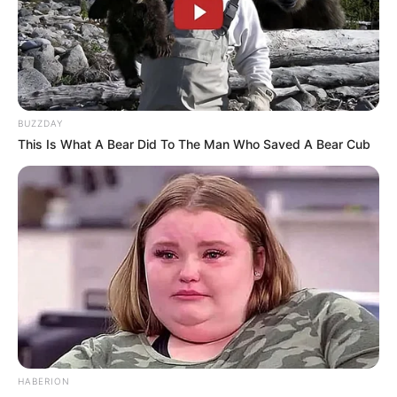
MyZeil
In der Zeil, der Haupteinkaufsstraße von
Frankfurt, steht eine vom Stararchitekten
Massimiliano Fuksas aus Rom entworfene
imposante Stahl-Glaskonstruktion, die durch ihr
BUZZDAY
futuristisches Aussehen mehr als ein Einkaufszentrum ist.
This Is What A Bear Did To The Man Who Saved A Bear Cub
Stadtrundfahrt durch Frankfurt am Main
Ganz bequem und unabhängig vom Wetter
können die Sehenswürdigkeiten und
Touristenattraktionen in Frankfurt am Main
auch bei einer Stadtrundfahrt mit dem Bus erkundet
werden.
Schifffahrt in Frankfurt am Main
Auf dem Main gibt es
Ausflugsmöglichkeiten mit dem Schiff.
HABERION