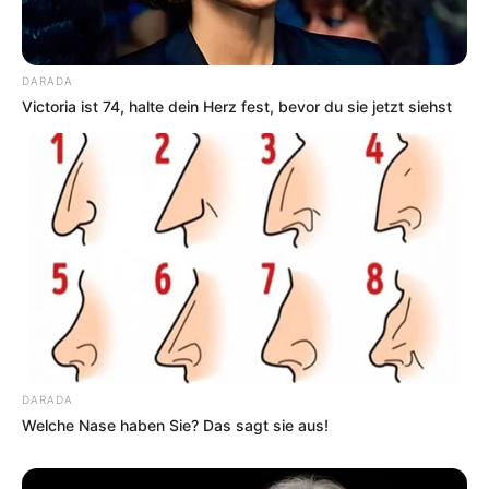
Smartphone Startseite
DARADA
Victoria ist 74, halte dein Herz fest, bevor du sie jetzt siehst
Suchen:
Auf einigen Seiten dieses Projektes sind Affiliate-
Angebote integriert. Wenn etwas darüber gebucht oder
gekauft wird, ist das eine Unterstützung, ohne dass sich
DARADA
dadurch der Preis ändert.
Welche Nase haben Sie? Das sagt sie aus!