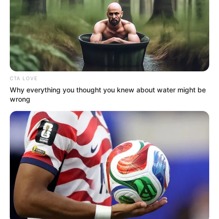
Innenausstattung und den außergewöhnlichen
Kunstschätzen eine Sehenswürdigkeit.
Sie ist eine der ältesten Kirchen in Deutschland und
der älteste noch im Zustand der Erbauungszeit
erhaltene Kirchenbau im Stadtgebiet von Frankfurt.
Erbaut wurde sie in den Jahren 830 bis 850,
während den Regierungszeiten von Ludwig dem
CTA LOVE
Frommen (814-840) und seines Sohnes, Ludwig
Why everything you thought you knew about water might be
dem Deutschen (840-876). Informationen unter
ww
wrong
w.gg-online.de/
html/justinuskirche.htm
. Eingetragen
von hjp.
Flughafen Frankfurt - Am Flughafen Frankfurt wird
jeder Besuch zu einem Erlebnis: Genießen Sie den
tollen Ausblick von unserer Besucherterrasse oder
erkunden Sie den Flughafen bei einer unserer
zahlreichen Rundfahrten.
Entdecken Sie während einer unserer Flughafen-
Rundfahrten, wie viel Faszination und Bewegung im