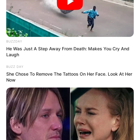
Veranstaltungen in Rodgau
Benachbarte Kreise und Regionen:
Main-Taunus-Kreis +
BUZZDAY
Wiesbaden
-
He Was Just A Step Away From Death: Makes You Cry And
Hochtaunuskreis
-
Laugh
Wetteraukreis
-
Main-
Kinzig-Kreis
-
Kreis
BUZZ DAY
Aschaffenburg
-
Kreis-
She Chose To Remove The Tattoos On Her Face. Look At Her
Darmstadt-Dieburg +
Now
Darmstadt
-
Kreis Groß-
Gerau
Ausflugs- oder Freizeittipp für den Kreis
Offenbach, Offenbach und Frankfurt am Main
eintragen: