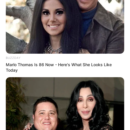
Ausflugsziele, Sehenswürdigkeiten, Freizeitziele
und Museen in und im Umkreis von Lüneburg
Gaststätten und Restaurants in und um Lüneburg
Umkreissuche Tourismus Lüneburg
Museen in und um Lüneburg
Kinderausflugsziele für Lüneburg
BUZZDAY
Marlo Thomas Is 86 Now - Here's What She Looks Like
Kindergeburtstag feiern
Today
Schlösser und Burgen in und um Lüneburg
Tagesausflugsziele für Lüneburg
Bademöglichkeiten
Wandern
Kinoprogramm
Angebote für Behinderte