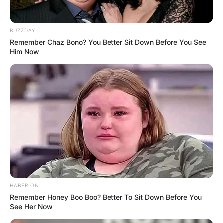
Aussichtstürme
Kletterparks
BUZZDAY
Tier- und Zooparks
Remember Chaz Bono? You Better Sit Down Before You See
Him Now
Ausflug mit der Bahn
Fremdenverkehrsamt und Tourist Information Lüneb
urg
Hier kann auch eine
Veranstaltung für Lüneburg
eingetragen
werden.
Weitere Informationen über Lüneburg im Internet:
Hotels in Lüneburg
HABERION
www.lueneburg.de
Remember Honey Boo Boo? Better To Sit Down Before You
See Her Now
de.wikipedia.org/
wiki/
Lüneburg