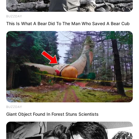
BUZZDAY
This Is What A Bear Did To The Man Who Saved A Bear Cub
BUZZDAY
Giant Object Found In Forest Stuns Scientists