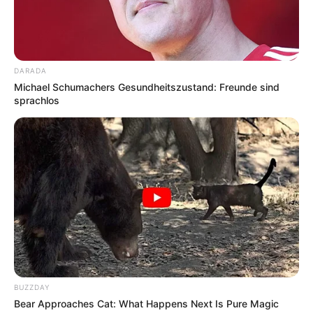
Öffnungszeiten und weitere Informationen über
das Ostpreußische Landesmuseum:
www.ostpreussisches-landesmuseum.de
DARADA
Michael Schumachers Gesundheitszustand: Freunde sind
Dieses Ausflugsziel auf der Landkarte mit Parkplätz
sprachlos
en und Routenplaner
Weitere Bilder von Sehenswürdigkeiten in
Lüneburg mit touristischen Informationen:
BUZZDAY
Bear Approaches Cat: What Happens Next Is Pure Magic