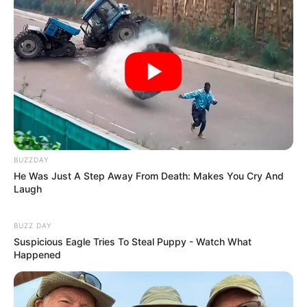
Deutschlandweit Veranstaltung kostenlos
eintragen:
BUZZDAY
Das Wissen, das die Bauern schon seit Jahrtausenden
He Was Just A Step Away From Death: Makes You Cry And
bei der Tier- und Pflanzenzucht anwenden, hatte
Laugh
Charles Darwin 1858 der universitären Welt gelehrt. Die
mussten die Abstammungslehre ja endlich auch mal
BUZZ DAY
lernen.
Suspicious Eagle Tries To Steal Puppy - Watch What
Happened
weitere Kalauer