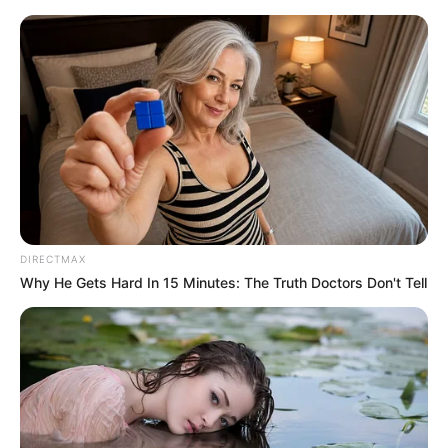
Lüneburg - Ostpreußisches Landesmuseum
Lüneburg
Veranstaltungen
Hotels
DIRECTMAX
Why He Gets Hard In 15 Minutes: The Truth Doctors Don't Tell
«
zurück
Lüneburg