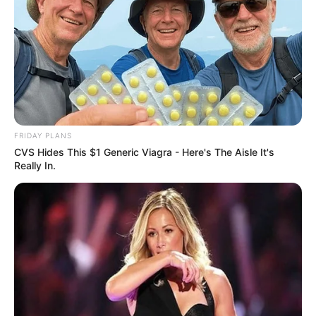
Quermania folgen:
Impressum & Kontakt
Smartphone Startseite
Suchen:
FRIDAY PLANS
CVS Hides This $1 Generic Viagra - Here's The Aisle It's
Really In.
Auf einigen Seiten dieses Projektes sind Affiliate-
Angebote integriert. Wenn etwas darüber gebucht oder
gekauft wird, ist das eine Unterstützung, ohne dass sich
dadurch der Preis ändert.