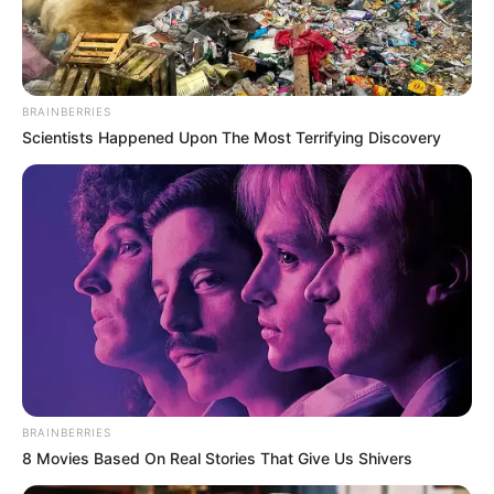
besichtigt werden. In einigen Werkstätten können die
Besucher sogar selbst mit Hand anlegen und damit auch
gleich ein Souvenir mit nach Hause nehmen.
BRAINBERRIES
Wasserschloss Werdringen
Scientists Happened Upon The Most Terrifying Discovery
Zusammen mit dem Schlosscafé und dem
Museum für Ur- und Frühgeschichte ist die
in inmitten eines Naturschutzgebiets
liegende Anlage das ganze Jahr über ein beliebtes
Ausflugsziel zwischen Hagen, Wetter (Ruhr) und
Herdecke.
Luisenhütte Wocklum
Die komplett eingerichtete
Hochofenanlage bei Balve ist als eine der
ältesten ihrer Art eine Touristenattraktion.
BRAINBERRIES
Die Anlage entstand vermutlich bereits 1731 und war bis
8 Movies Based On Real Stories That Give Us Shivers
1865 im Betrieb. Sie ist heute ein technisches Museum