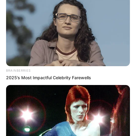
Veranstaltungstipps für den Märkischer Kreis und
Hagen:
Feste und
Veranstaltungen in Hagen
, die auf
unseren Seiten selber eingetragen werden können,
inklusive
Silvester
und
Fastnacht
.
Eingetragene Events und Veranstaltungen in
Heme
BRAINBERRIES
r
.
2025’s Most Impactful Celebrity Farewells
Veranstaltungshinweise für die Stadt
Iserlohn
.
Tipps für Veranstaltungen und Events in
Lüdenschei
d
.
Veranstaltungen und Events in der Stadt
Menden
.
Hinweise zu Veranstaltungen in
Plettenberg
.