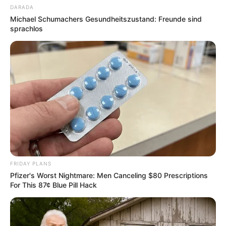
DARADA
Suchen:
Michael Schumachers Gesundheitszustand: Freunde sind
sprachlos
Auf einigen Seiten dieses Projektes sind Affiliate-
Angebote integriert. Wenn etwas darüber gebucht oder
gekauft wird, ist das eine Unterstützung, ohne dass sich
dadurch der Preis ändert.
FRIDAY PLANS
Pfizer's Worst Nightmare: Men Canceling $80 Prescriptions
For This 87¢ Blue Pill Hack