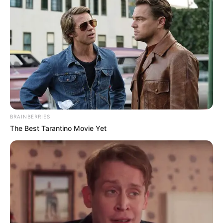
beliebtesten Schauhöhlen in Deutschland. Neben
der Höhle befindet sich zudem noch das Deutsche
Höhlenmuseum Iserlohn. Informationen unter
www.d
echenhoehle.de
.
Reckenhöhle in Balve-Binolen (
Balve
) - In der
felsigen Karstregion des Hönnetals liegende
Tropfsteinhöhle, die seit 1890 als Schauhöhle zu
besichtigen ist. Informationen unter
www.reckenhoe
hle.de
.
BRAINBERRIES
The Best Tarantino Movie Yet
AquaMagis in Plettenberg - Tropische Atmosphäre
und zahlreiche Attraktionen, wie Deutschlands erste
Loopingwasserrutsche, zwei 128 Meter lange
Riesenrutschen, ein reißender Strömungskanal und
eine große Saunawelt, geben dem im Herzen des
Sauerlandes liegenden Spaßbad ein einmaliges
Ambiente und sorgen gleichzeitig für abenteuerliche
Wassererlebnisse. Informationen unter
www.aquam