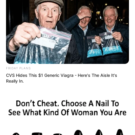
URL bzw. Link (wenn vorhanden):
Kurztext zum Ausflugs- oder Freizeitziel *:
FRIDAY PLANS
CVS Hides This $1 Generic Viagra - Here's The Aisle It's
E-Mail (wird nicht angezeigt )*:
Really In.
Eingabe prüfen:
Unpassende und gesetzeswidrige Einträge werden
unverzüglich gelöscht.