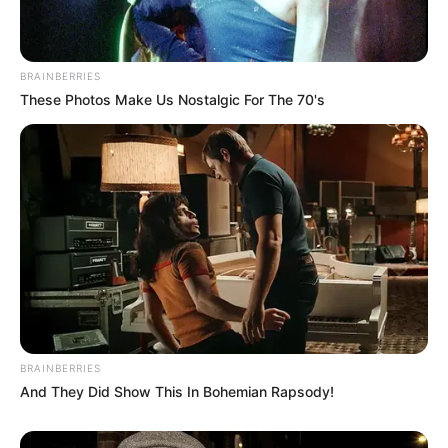
Benachbarte Kreise und Regionen:
BRAINBERRIES
Ennepe-Ruhr-Kreis +
These Photos Make Us Nostalgic For The 70's
Bochum + Herne
-
Kreis
Unna + Dortmund
-
Hochsauerlandkreis
-
Kreis
Olpe
-
Oberbergischer
Kreis
Ausflugs- oder Freizeittipp für den Märkischer
Kreis und Hagen eintragen:
Name oder Pseudonym *:
BRAINBERRIES
And They Did Show This In Bohemian Rapsody!
Bezeichnung des Ausflugs- oder Freizeitziels *: