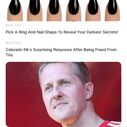
*Pflichtfelder
BUZZ DAY
Pick A Ring And Nail Shape To Reveal Your Darkest Secrets!
Das Wissen, das die Bauern schon seit Jahrtausenden
bei der Tier- und Pflanzenzucht anwenden, hatte
BUZZ DAY
Charles Darwin 1858 der universitären Welt gelehrt. Die
Colorado Elk's Surprising Response After Being Freed From
mussten die Abstammungslehre ja endlich auch mal
Tire
lernen.
weitere Kalauer
Quermania folgen:
Impressum & Kontakt
Smartphone Startseite