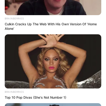
agis.de
.
Wir freuen uns über Ihre Tipps zu Sehenswürdigkeiten,
BRAINBERRIES
Ausflugszielen und Freizeitangeboten im Märkischen
Culkin Cracks Up The Web With His Own Version Of ‘Home
Kreis und in Hagen, die in den nachfolgenden
Alone’
Eingabefeldern online eingetragen werden können.
Touristen- und Freizeitattraktionen in der Region
Märkischer Kreis und Hagen mit der
Umkreissuche:
Altena
-
Balve
-
Hagen
-
Hemer
-
Iserlohn
-
Lüdenscheid
-
Meinerzhagen und Kierspe
-
Menden (Sauerland)
-
Neuenrade
-
Plettenberg
-
BRAINBERRIES
Schalksmühle und Halver
Top 10 Pop Divas (She's Not Number 1)