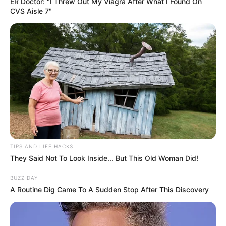
ER Doctor: "I Threw Out My Viagra After What I Found On
CVS Aisle 7"
TIPS AND LIFE HACKS
They Said Not To Look Inside... But This Old Woman Did!
BUZZ DAY
A Routine Dig Came To A Sudden Stop After This Discovery