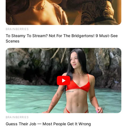
Museen, wie das Museum der Grafschaft Mark, das
Museum Weltjugendherberge, das Märkische
Schmiedemuseum und das Deutsche Wandermuseum,
aber auch die erste ständige Jugendherberge der Welt.
BRAINBERRIES
To Steamy To Stream? Not For The Bridgertons! 9 Must-See
Heinrichshöhle
Scenes
Eine als Schauhöhle ausgebaute
Tropfsteinhöhle mit über 20 Meter hohen
Klüften und Spalten, in der einst
Höhlenbären und Höhlenhyänen hausten. Deshalb sind
in der Heinrichshöhle auch das Skelett eines
Höhlenbärens und das Modell einer Höhlenhyäne
ausgestellt.
Felsenmeer in Hemer
Oberhalb der Heinrichshöhle liegt das zu
den nationalen Geotopen gehörende
BRAINBERRIES
Felsenmeer, das durch einstürzende
Guess Their Job — Most People Get It Wrong