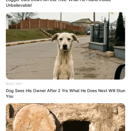
Unbelievable!
BUZZ DAY
Dog Sees His Owner After 2 Yrs What He Does Next Will Stun
You