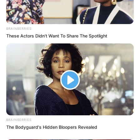
Schritte von der Altstadt entfernt. Rund 40 Bier- und
Speisestände präsentieren zwischen der
Hohenzollernbrücke und der Bastei ihre liebevol...
m
ehr
BRAINBERRIES
These Actors Didn't Want To Share The Spotlight
Stadt/Ort: Köln
Beginn: 07.08.2026 15:00 Uhr
Ende: 09.08.2026 20:00 Uhr
Weitere Informationen:
www.bierboerse.com
Jazz - Eat and Talk im ART SALON N18
Das Karsten Vorwerk Trio ist erneut zu Gast im
Artsalon N18. Gemeinsam mit dem bekannten
Schlagzeuger Willy Ketzer und dem renommierten
Bassisten Jens Foltynowicz erwartet Sie ein Abend,
BRAINBERRIES
The Bodyguard's Hidden Bloopers Revealed
der weit mehr ist als ein Jazzkonzert. Karsten
Vorwerk (Piano), Jens Foltynowicz (Bass) und Willy