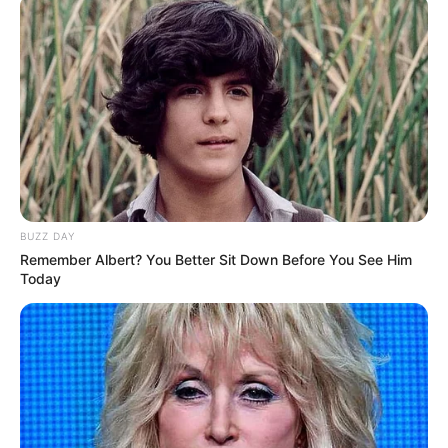
mussten die Abstammungslehre ja endlich auch mal
lernen.
weitere Kalauer
Quermania folgen:
Impressum & Kontakt
Smartphone Startseite
BUZZ DAY
Remember Albert? You Better Sit Down Before You See Him
Today
Suchen: