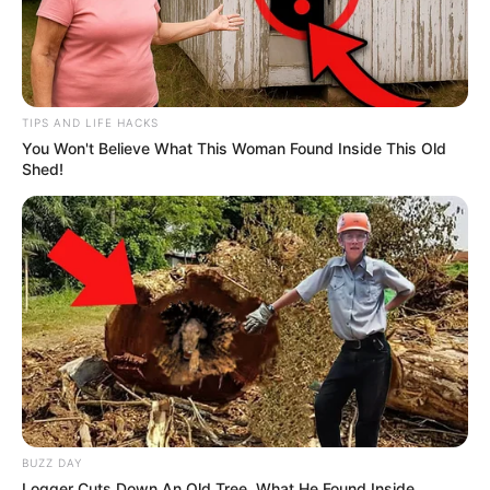
TIPS AND LIFE HACKS
You Won't Believe What This Woman Found Inside This Old
Shed!
BUZZ DAY
Logger Cuts Down An Old Tree. What He Found Inside