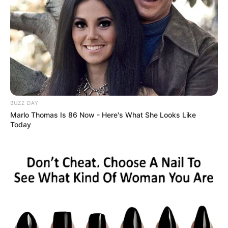
Wandern
Ausflug mit der Bahn
Schifffahrt auf dem Rhein
Kino in Köln
Bademöglichkeiten
Mietwagen
und
Mitfahrgelegenheiten
BUZZ DAY
Marlo Thomas Is 86 Now - Here's What She Looks Like
Fremdenverkehrsamt und Tourist Information
Today
Tickets für Stadtführungen
und
Stadtrundfahrten
Angebote für Behinderte
Aussichtstürme
Kletterparks
Tier- und Zooparks
Fremdenverkehrsamt und Tourist Information