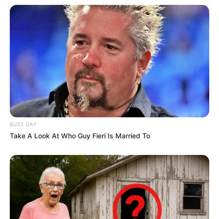
BUZZ DAY
Take A Look At Who Guy Fieri Is Married To