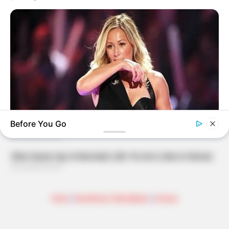
Before You Go
DARADA
Helene Fischer war die ganze Zeit mit ihm verheiratet
Köln
|
Nordrhein-Westfalen
|
Home