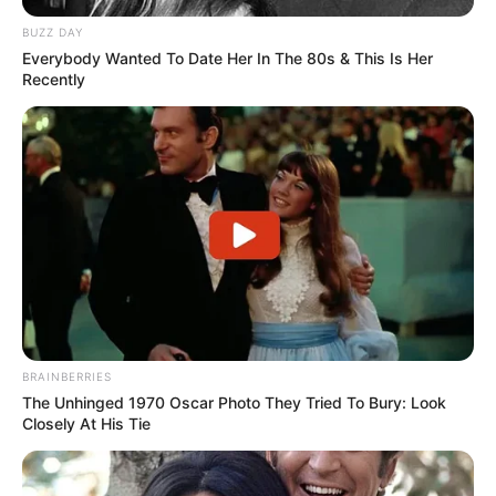
BUZZ DAY
Everybody Wanted To Date Her In The 80s & This Is Her
Recently
Ausflugsziele, Sehenswürdigkeiten,
Freizeitangebote und Museen in und im Umkreis
von Köln:
Gaststätten und Restaurants in Köln
Umkreissuche Tourismus Köln
Museen in und um Köln
Kinderausflugsziele für Köln
BRAINBERRIES
Kindergeburtstag feiern
The Unhinged 1970 Oscar Photo They Tried To Bury: Look
Schlösser und Burgen in und um Köln
Closely At His Tie
Tagesausflugsziele für Köln
Bademöglichkeiten