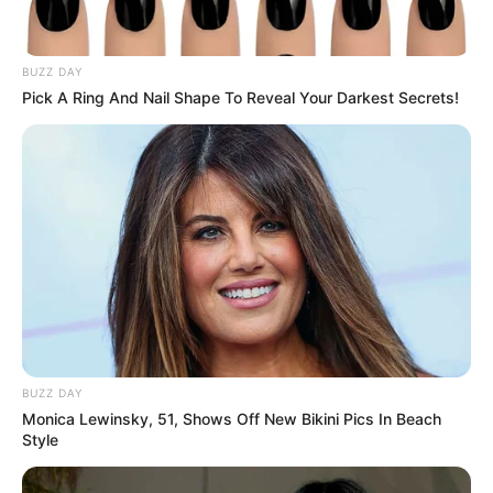
Veranstaltung für Köln eingetragen
BUZZ DAY
Weitere Informationen über Köln im Internet:
Pick A Ring And Nail Shape To Reveal Your Darkest Secrets!
Hotels in Köln
Reiseführer für Köln
als Buch bei Amazon.de
www.stadt-koeln.de
de.wikipedia.org/
wiki/
Köln
Hotel Köln
hier
buchen
BUZZ DAY
Monica Lewinsky, 51, Shows Off New Bikini Pics In Beach
Style
Lage des Römisch-Germanischen Museums in
Köln: