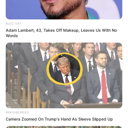
BUZZ DAY
Adam Lambert, 43, Takes Off Makeup, Leaves Us With No
Lageplan als
größere Karte zeigen
.
Words
Deutschlandweit Veranstaltung kostenlos
eintragen:
BRAINBERRIES
Das Wissen, das die Bauern schon seit Jahrtausenden
Camera Zoomed On Trump's Hand As Sleeve Slipped Up
bei der Tier- und Pflanzenzucht anwenden, hatte
Charles Darwin 1858 der universitären Welt gelehrt. Die