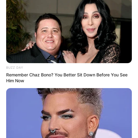
Hier kann die
Route zu diesem Ausflugsziel
berechnet
werden
, auch vom
aktuellen Standort
aus
. Außerdem
bieten wir die GPS-Daten als Wegpunkt zum
Download
im GPX-Format
an, für den Import in Navigationsgeräten
und in Google Earth. Die GPS-Daten lauten: Latitude =
50.94059 und Longitude = 6.95901.
Position des Kölner Römisch-Germanischen Museums
am Roncalliplatz in Köln auf der Landkarte von
BUZZ DAY
OpenStreetMap:
Remember Chaz Bono? You Better Sit Down Before You See
Him Now