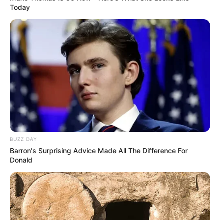
Today
Deutschlandweit Veranstaltung kostenlos
eintragen:
Bilderfreigabe: Die Bilder dieser Seite dürfen unter
bestimmten Bedingungen für private und kommerzielle
Zwecke kostenlos benutzt werden. Weiteres siehe
BUZZ DAY
Bilderfreigabe
.
Barron's Surprising Advice Made All The Difference For
Donald
Wäre es nicht besser, wenn sich die Präsidenten und
Generäle mit Knüppeln gegenseitig erschlagen würden,
statt mit ihren Herdenarmeen so viele andere Menschen