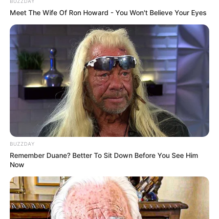
BUZZDAY
Salinental Bad Kreuznach
Meet The Wife Of Ron Howard - You Won't Believe Your Eyes
Mit sechs mehrere hundert Meter langen
Gradierwerken
ist dieser zweite Kurpark
von Bad Kreuznach Rekordhalter. Durch
den Salinenpark führt der Panoramawanderweg entlang
der Nahe zum Ortsteil Bad Münster am Stein-Ebernburg.
Bad Kreuznach
Hauptattraktion und Wahrzeichen in der
malerischen, historischen Stadt sind die
Brückenhäuser auf der Nahebrücke. Aber
auch das Salinental mit seinen kilometerlangen
BUZZDAY
Gradierwerken ist ein beliebtes Ausflugsziel.
Remember Duane? Better To Sit Down Before You See Him
Now
Crucenia Thermen in Bad Kreuznach
Direkt im Bad Kreuznacher Kurviertel
bieten diese Thermen Badespaß für die
ganze Familie. Es können zwei