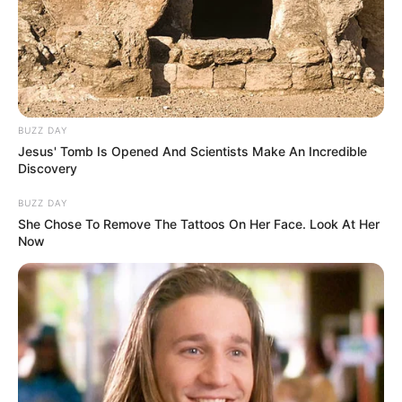
zu ermorden?
weitere Kalauer
Quermania folgen:
Impressum & Kontakt
Smartphone Startseite
BUZZ DAY
Jesus' Tomb Is Opened And Scientists Make An Incredible
Discovery
BUZZ DAY
She Chose To Remove The Tattoos On Her Face. Look At Her
Suchen:
Now
Auf einigen Seiten dieses Projektes sind Affiliate-