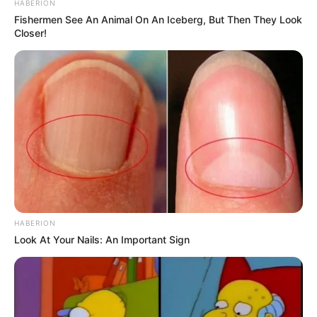
HABERION
Fishermen See An Animal On An Iceberg, But Then They Look
Closer!
HABERION
Look At Your Nails: An Important Sign