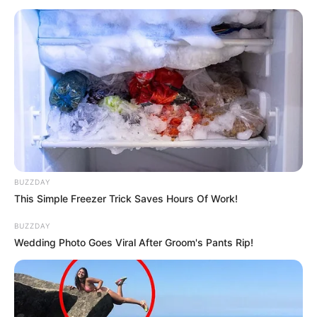
niedrigen Bergen umgebenen Tal sogar Felsen, die an
ein Hochgebirge erinnern. Im unteren Bereich und an der
Mündung in den
Mittelrhein
wird außerdem das Aussehen
des Nahetals von
Weinbergen
bestimmt.
Urlaubsregion
Nummer eins in der Naheregion ist die
historische
Kurstadt
Bad Kreuznach
mit ihrer
Flussromantik
und den vielen Ausflugszielen in der
Umgebung.
BUZZDAY
Ausflugsziele, Freizeitattraktionen,
This Simple Freezer Trick Saves Hours Of Work!
Sehenswürdigkeiten und Museen in der Region der
Nahe:
BUZZDAY
Wedding Photo Goes Viral After Groom's Pants Rip!
Freizeit- und Bademöglichkeiten am
Bostalsee
An dem Stausee bei Nohfelden gibt es
eine Vielzahl von Freizeitangeboten.