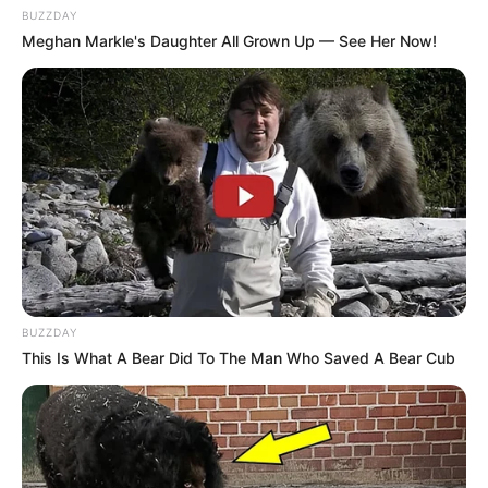
BUZZDAY
Loretta ein neues Highlight! Die Bänke und 12
Meghan Markle's Daughter All Grown Up — See Her Now!
Säulen im römischen Stil sind absolut sehenswert.
Der ganze Weg ist wunderbar und liebevoll möbliert,
es gibt Möglichkeiten zum Grillen und
außergewöhnliche Aussichten. Informationen unter
www.treviri-keltoi.de
. Eingetragen von loretta.
Besucherbergwerk Fischbach (Nahe) - Ein
mittelalterliches Kupferbergwerk, das sich noch in
einem nahezu ursprünglichen Zustand befindet.
Informationen unter
www.besucherbergwerk-fischba
ch.de
.
BUZZDAY
Rheinland-Pfälzisches Freilichtmuseum Bad
This Is What A Bear Did To The Man Who Saved A Bear Cub
Sobernheim - Vier thematisch unterschiedliche
Museumsdörfer (Mosel-Eifel, Pfalz-Rheinhessen,
Mittelrhein-Westerwald und Hunsrück-Nahe) im
größten Freilichtmuseum dieser Art von Rheinland-
Pfalz. Informationen unter
www.freilichtmuseum-bad