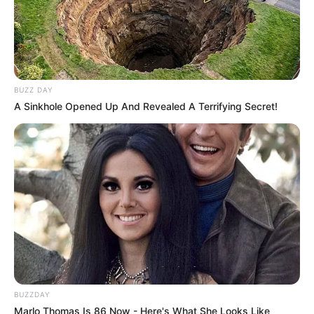
Ruheräume und vieles mehr befinden.
Informationen unter
Bäderhaus
.
Eremitage (Bretzenheim/Nahe) - Die Eremitage
Bretzenheim zwischen Bretzenheim/Nahe und
Guldental, 5 Kilometer nördlich Bad Kreuznach ist
BUZZ DAY
eine Eremitage, die als einziges Felsenkloster
A Sinkhole Opened Up And Revealed A Terrifying Secret!
nördlich der Alpen gilt. Informationen unter
www.gul
denbachtal.de/
inhalt/eremitage/
eremitage.html
.
Eingetragen von New-Bretzenheimerin.
Mittelalterliches Foltermuseum Rüdesheim/Rhein -
Folterwerkzeuge und Infos über Hexen,
Scheiterhaufen und die Inquisition auf mehr als
1.000 m². Informationen unter
www.foltermuseum.co
m
.
BUZZDAY
Marlo Thomas Is 86 Now - Here's What She Looks Like