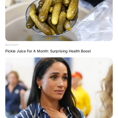
Freizeitattraktionen und Museen in der Region der
Nahe:
Edelsteinminen in Idar-Oberstein - In den
unterirdischen Edelsteinminen am Steinkaulenberg
können die Besucher bei einer Führung von
Scheinwerfern angestrahlte Achate, Bergkristalle,
Amethyste, Rauchquarze und weitere Glitzersteine
BUZZDAY
bewundern. Informationen unter
www.edelsteinmine
Pickle Juice For A Month: Surprising Health Boost
n-idar-oberstein.de
.
Deutsches Edelsteinmuseum - Ebenfalls in Idar-
Oberstein befindet sich eine Dauerausstellung zu
fast allen Edelsteinarten mit mehr als 9.500
Exponaten. Informationen unter
www.edelsteinmuse
um.de
.
Gräfin Loretta Weg - Mit der Eröffnung der Kaiseralle
am 01.05.2011 hat die Traumschleife zum Saar-
Hunsrück-Steig, der Premiumwanderweg Gräfin