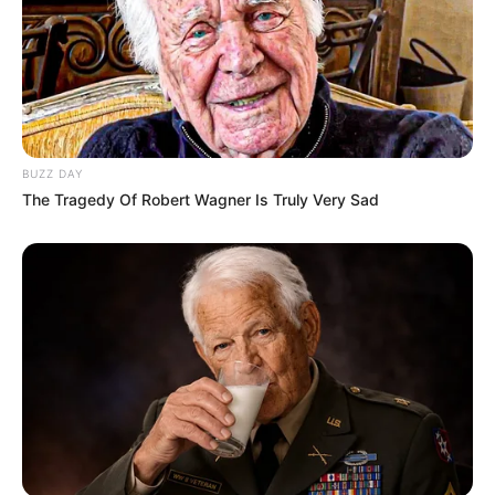
Innenbecken und ein Außenbecken mit mineralhaltigem
Thermalwasser sowie ein Süßwasserbecken bei 33°C
Wassertemperatur genutzt werden. Im Sommer lohnt sich
außerdem der Besuch des Bad Kreuznacher
Freibads
.
Bingen
BUZZ DAY
Mit dem als Wahrzeichen berühmten
The Tragedy Of Robert Wagner Is Truly Very Sad
Binger Mäuseturm
, der Rheinpromenade
und der
Burg Klopp
gehört die von einer
faszinierenden Landschaft umgebene Stadt zu den
touristischen Anziehungspunkten am Mittelrhein.
Burg Klopp
Auf einem Weinberg inmitten der Stadt
Bingen liegend, ist die Burg mit ihrer
fantastischen Aussicht ein typisches
Beispiel der Rheinromantik des 19. Jahrhunderts.