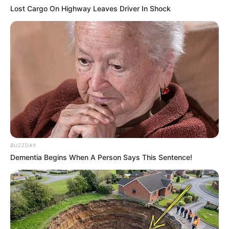
Lost Cargo On Highway Leaves Driver In Shock
Niederhausen - Von drei ehemaligen
Quecksilberbergwerken, die bereits seit dem 15.
Jahrhundert betrieben wurden, kann heute der als
Besucherbergwerk zugänglich gemachte
Schmittenstollen besichtigt werden. Informationen
unter
www.schmittenstollen.de
.
Freizeitgelände und Kletterpark Kuhberg in Bad
Kreuznach - Der Kuhberg ist eine Anhöhe im Bad
Kreuznacher Stadtwald. Hier wurde von der Stadt
ein Freizeitgelände und Naherholungsgebiet
geschaffen, in dem ein Hochseilgarten, ein
BUZZDAY
Spielplatz und ein Bogenschießgelände besucht
Dementia Begins When A Person Says This Sentence!
werden können. Kurzinformationen unter
Freizeitge
biet Kuhberg
.
Bäderhaus in Bad Kreuznach - Im ruhigen Kurviertel
von Bad Kreuznach gibt es das Bäderhaus, in dem
sich elf Saunen und Dampfbäder, einem Pool,