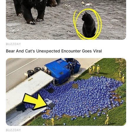
sobernheim.de
.
Klosterruine Disibodenberg bei Staudernheim -
Auch wenn von der bis in das 7. Jahrhundert
zurückreichenden Klosteranlage nur noch Ruinen
vorhanden sind, bezeugen diese noch die einstige
Größe der Anlage. Im 19. Jahrhundert wurde das
BUZZDAY
Ruinenareal außerdem zu einem romantischen
Bear And Cat's Unexpected Encounter Goes Viral
Landschaftspark umgestaltet. Informationen unter
w
ww.disibodenberg.de
.
Steinskulpturenmuseum und Steinskulpturenpark
Bad Münster am Stein-Ebernburg - Vor der Kulisse
des Rotenfelsens kann das von einem
Ausstellungspark umgebene
Steinskulpturenmuseum des Künstlerpaares
Kubach-Wilmsen besichtigt werden. Informationen
unter
Steinskulpturenmuseum
.
Besucherbergwerk Schmittenstollen bei
BUZZDAY