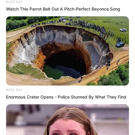
BUZZ DAY
Watch This Parrot Belt Out A Pitch-Perfect Beyonce Song
BUZZ DAY
Enormous Crater Opens - Police Stunned By What They Find