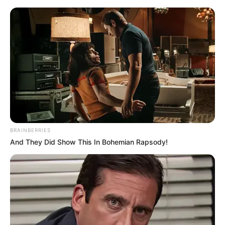
Koblenz - Burgtor am Deutschherrenhaus und
Ludwigmuseum
Koblenz
Veranstaltungen
Hotels
BRAINBERRIES
And They Did Show This In Bohemian Rapsody!
«
zurück
Koblenz
weiter
»