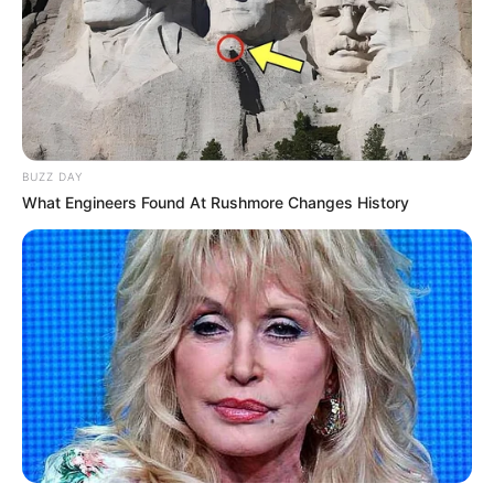
BUZZ DAY
What Engineers Found At Rushmore Changes History