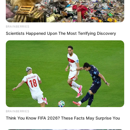
weitere Kalauer
Quermania folgen:
Impressum & Kontakt
BRAINBERRIES
Scientists Happened Upon The Most Terrifying Discovery
Smartphone Startseite
Suchen:
BRAINBERRIES
Think You Know FIFA 2026? These Facts May Surprise You
Auf einigen Seiten dieses Projektes sind Affiliate-
Angebote integriert. Wenn etwas darüber gebucht oder