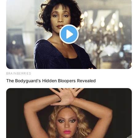
initiiert wurde und französische Kunst des 20.
Jahrhunderts zeigt.
Öffnungszeiten Ludwigmuseum: Täglich außer Montag
von 10:30 Uhr - 17:00 Uhr (Sonntag und an Feiertagen
11:00 Uhr - 18:00 Uhr). Weitere Informationen unter
Telefon: 0261-3040412 und unter
www.ludwigmuseum.org
.
Rhein in Flammen in Koblenz
BRAINBERRIES
The Bodyguard's Hidden Bloopers Revealed
Bilder von Sehenswürdigkeiten mit touristischen
Informationen über Koblenz: