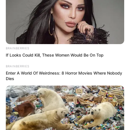
Deutschlandweit Veranstaltung kostenlos
eintragen:
BRAINBERRIES
If Looks Could Kill, These Women Would Be On Top
BRAINBERRIES
Enter A World Of Weirdness: 8 Horror Movies Where Nobody
Dies
Das Wissen, das die Bauern schon seit Jahrtausenden
bei der Tier- und Pflanzenzucht anwenden, hatte
Charles Darwin 1858 der universitären Welt gelehrt. Die
mussten die Abstammungslehre ja endlich auch mal
lernen.