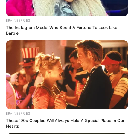
von Koblenz:
Umkreissuche Tourismus Koblenz
BRAINBERRIES
The Instagram Model Who Spent A Fortune To Look Like
Museen in und um Koblenz
Barbie
Kinderausflugsziele für Koblenz
Kindergeburtstag feiern
Schlösser und Burgen in und um Koblenz
Tagesausflugsziele für Koblenz
Bademöglichkeiten
Wandern
Kinoprogramm
Angebote für Behinderte
BRAINBERRIES
Aussichtstürme
These '90s Couples Will Always Hold A Special Place In Our
Hearts
Kletterparks