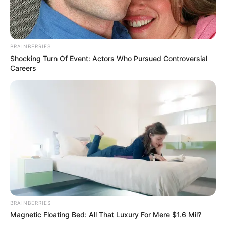
Lageplan als
größere Karte zeigen
.
Deutschlandweit Veranstaltung kostenlos
BRAINBERRIES
eintragen:
Shocking Turn Of Event: Actors Who Pursued Controversial
Careers
Bilderfreigabe: Die Bilder dieser Seite dürfen unter
bestimmten Bedingungen für private und kommerzielle
Zwecke kostenlos benutzt werden. Weiteres siehe
Bilderfreigabe
.
BRAINBERRIES
Magnetic Floating Bed: All That Luxury For Mere $1.6 Mil?
Das Wissen, das die Bauern schon seit Jahrtausenden