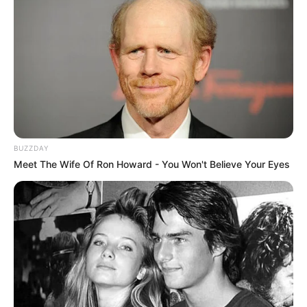
Museen in und um Oranienbaum-Wörlitz
Kinderausflugsziele für Oranienbaum-Wörlitz
Kindergeburtstag feiern
Schlösser und Burgen in und um Oranienbaum-Wörl
itz
Tagesausflugsziele für Oranienbaum-Wörlitz
Bademöglichkeiten
BUZZDAY
Wandern
Meet The Wife Of Ron Howard - You Won't Believe Your Eyes
Ausflug mit der Bahn
Kinoprogramm
Angebote für Behinderte
Fremdenverkehrsamt und Tourist Information
Weitere Informationen über den Wörlitzer Park
und das Dessau-Wörlitzer Gartenreich im Internet: