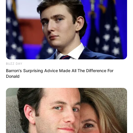
(entspricht Längengrad) = 12.4227.
Der Wörlitzer Park im Ortsteil Wörlitz der Stadt
Oranienbaum-Wörlitz als Markierung auf dem Stadtplan
bzw. der Landkarte von OpenStreetMap (es gibt im Ort
mehrere gut ausgeschilderte Parkplätze und einen
Großparkplatz):
BUZZ DAY
Barron's Surprising Advice Made All The Difference For
Donald