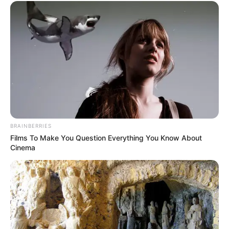
bei der Tier- und Pflanzenzucht anwenden, hatte
Charles Darwin 1858 der universitären Welt gelehrt. Die
mussten die Abstammungslehre ja endlich auch mal
lernen.
weitere Kalauer
Quermania folgen:
Impressum & Kontakt
Smartphone Startseite
BRAINBERRIES
Films To Make You Question Everything You Know About
Cinema
Suchen: