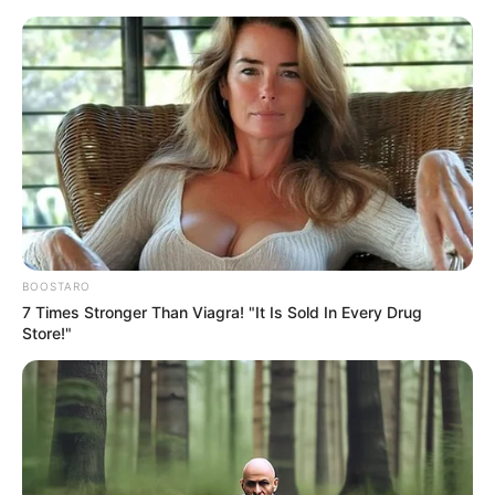
UNESCO-Welterbe Wörlitzer Park
Kreis Wittenberg
Mittelelbe
BOOSTARO
7 Times Stronger Than Viagra! "It Is Sold In Every Drug
Store!"
Floratempel, Gotisches Haus, Säule von Pompei und
Pantheon -
weiter
»