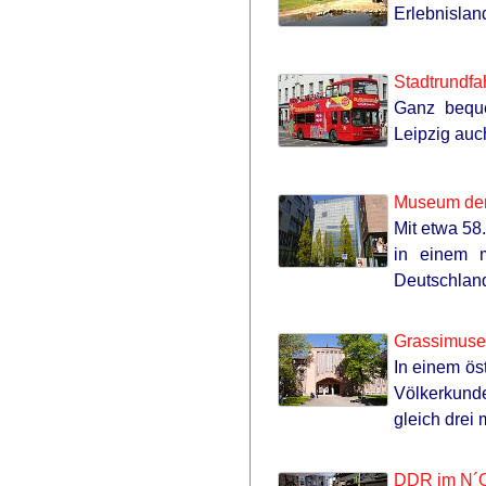
Erlebnislan
Stadtrundfa
Ganz beque
Leipzig auc
Museum der 
Mit etwa 58
in einem 
Deutschlan
Grassimuse
In einem ös
Völkerkund
gleich drei
DDR im N´O