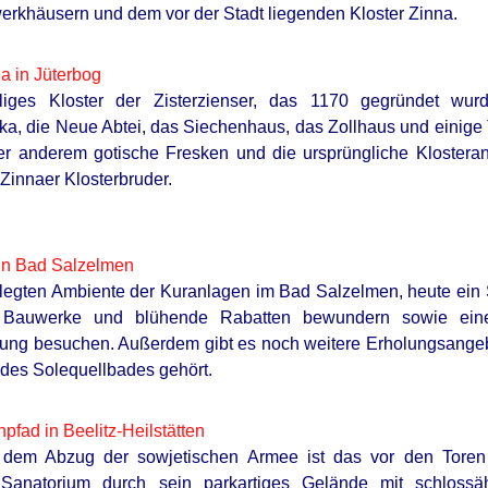
erkhäusern und dem vor der Stadt liegenden Kloster Zinna.
na in Jüterbog
iges Kloster der Zisterzienser, das 1170 gegründet wurd
lika, die Neue Abtei, das Siechenhaus, das Zollhaus und einige
er anderem gotische Fresken und die ursprüngliche Klostera
Zinnaer Klosterbruder.
in Bad Salzelmen
legten Ambiente der Kuranlagen im Bad Salzelmen, heute ein
he Bauwerke und blühende Rabatten bewundern sowie ein
ung besuchen. Außerdem gibt es noch weitere Erholungsangeb
 des Solequellbades gehört.
fad in Beelitz-Heilstätten
 dem Abzug der sowjetischen Armee ist das vor den Toren
Sanatorium durch sein parkartiges Gelände mit schlossä