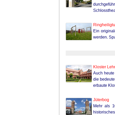
durchgefüh
Schlossthea
Ringheilig
Ein origina
werden. Spa
Kloster Leh
Auch heute 
die bedeute
erbaute Klo
Jüterbog
Mehr als 1
historisch