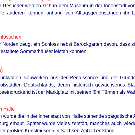
 Besucher werden sich in dem Museum in der Innenstadt von 
Alle anderen können anhand von Alltagsgegenständen ih
.
chlösschen
r Norden zeugt ein Schloss nebst Barockgarten davon, dass sic
estaltete Sommerhäuser leisten konnten.
e)
prunkvollen Bauwerken aus der Renaissance und der Gründer
oßstädten Deutschlands, deren historisch gewachsenes St
 beeindruckend ist der Marktplatz mit seinen fünf Türmen als Wa
n Halle
h wurde die in der Innenstadt von Halle stehende spätgotische
rg erbaut. Später wurde vieles zerstört, manches auch wieder
der größten Kunstmuseen in Sachsen-Anhalt entstand.