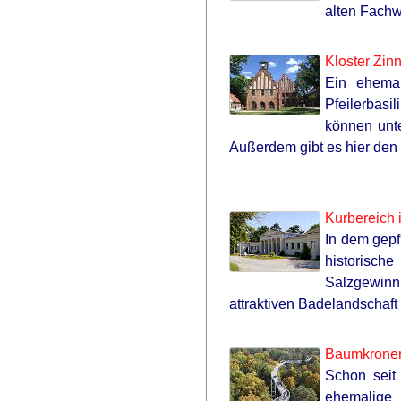
alten Fachw
Kloster Zin
Ein ehemal
Pfeilerbasi
können unt
Außerdem gibt es hier den 
Kurbereich 
In dem gepf
historisc
Salzgewinn
attraktiven Badelandschaft
Baumkronenp
Schon seit
ehemalige 