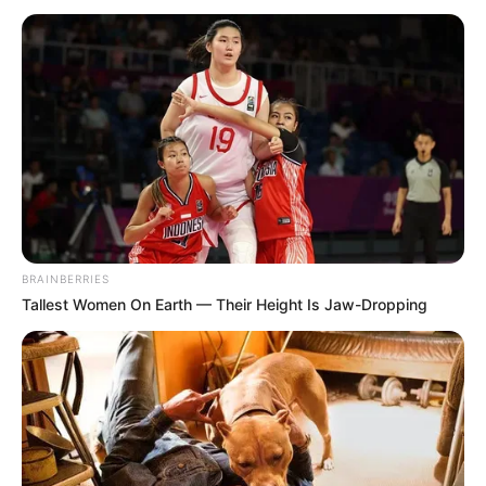
von einem großen Park umgebene
Schloss am Ende des 17. Jahrhunderts für
eine Prinzessin aus dem Hause Oranien-Nassau erbaut.
Es gehört ebenfalls zum Dessau-Wörlitzer Gartenreich.
Nach langen Sanierungsarbeiten können inzwischen
neben dem sehenswerten Schlosspark auch wieder viele
der prunkvollen Innenräume besichtigt werden.
Schloss Georgium
Neben dem Wörlitzer Park ist Schloss und
BRAINBERRIES
Park Georgium das bewundernswerteste
Tallest Women On Earth — Their Height Is Jaw-Dropping
Gesamtkunstwerk des Dessau-Wörlitzer
Gartenreichs.
Schloss Luisium
Klein aber fein präsentiert sich die
harmonische, aus Schloss und
Schlosspark bestehende klassizistische