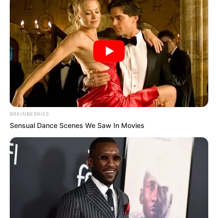
Köthen - Mit dem Schloss Köthen, einigen
spätmittelalterlichen Bauwerken und mehreren
besonders prunkvoll erbauten Gebäuden im Stil des
Historismus besitzt die weitgehend von den
Zerstörungen im 20. Jahrhundert verschonte
Kleinstadt ein ansprechendes Stadtbild. Besonders
sehenswert sind zudem die Ausstellung über
Johann Sebastian Bach und das
ornithologiegeschichtliche Museum im Schloss.
BRAINBERRIES
Informationen unter
www.koethen-anhalt.de
.
Sensual Dance Scenes We Saw In Movies
Weitere Schlösser und Burgen als Ausflugsziele für
Oranienbaum-Wörlitz sind auch unter
Schlösser in S
achsen-Anhalt
und
Burgen in Sachsen-Anhalt
aufgelistet.
Hier geht es zu allen Ausflugszielen und
Sehenswürdigkeiten in und um
Oranienbaum-Wörlit