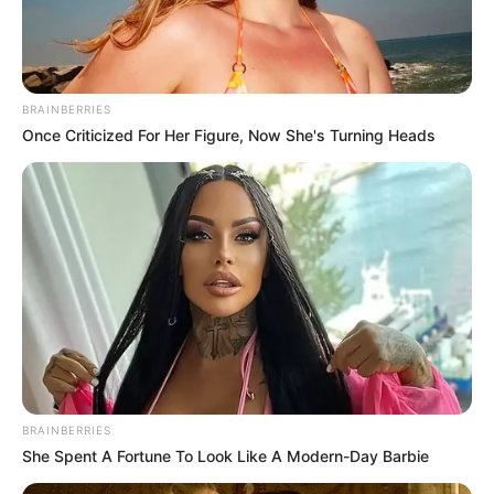
Links zu sehenswerten Schlössern, Burgen und
Klosteranlagen in und um Oranienbaum-Wörlitz:
BRAINBERRIES
Burg Rabenstein - Eine vollständig erhaltene
Once Criticized For Her Figure, Now She's Turning Heads
mittelalterliche Burg im Naturpark Hoher Fläming
bei Potsdam. Informationen unter
www.burgrabenste
in.de
.
Schloss Reinharz - Das barocke Wasserschloss
inmitten eines Landschaftsparks in der Dübener
Heide besitzt mit seinem 8-stöckigen Turm eine
unverwechselbare Gestalt. Informationen unter
ww
w.schloss-reinharz.de
.
Schlossruine Zerbst - Die Ruine des 1945 zerstörten
BRAINBERRIES
Schlosses lässt den einstigen Prunk der Residenz
She Spent A Fortune To Look Like A Modern-Day Barbie
des Fürstentums Anhalt-Zerbst noch erahnen.
Informationen unter
www.schloss-zerbst.de
.