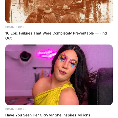
ebenfalls aufgelistet sind, ebenso wie Burgruinen,
Festungen, Wehrkirchen, Städte mit Burgen oder
Schlössern und rekonstruierte Befestigungen aus antiken
Zeiten.
BRAINBERRIES
10 Epic Failures That Were Completely Preventable — Find
Out
Sehenswerte Schlösser, Burgen und Klöster in und
um Oranienbaum-Wörlitz:
Wörlitzer Schloss
Inmitten des zum UNESCO-Weltkulturerbe
gehörenden Wörlitzer Parks steht das erste
im klassizistischen Stil errichtete Bauwerk
Deutschlands. Es wurde für den Fürsten Franz von
Anhalt-Dessau als Residenzschloss erbaut und besitzt
prunkvoll eingerichtete Räume.
BRAINBERRIES
Schloss Oranienbaum
Have You Seen Her GRWM? She Inspires Millions
Im niederländischen Barockstil wurde das