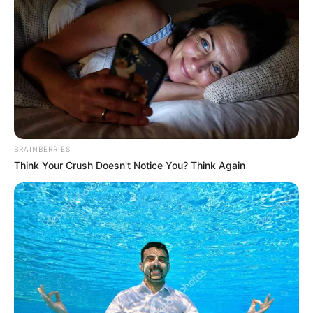
BRAINBERRIES
Think Your Crush Doesn't Notice You? Think Again
Hier werden die
schönsten Schlösser
vorgestellt.