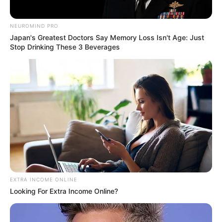
NEUROMIND PRO
Wäre es nicht besser, wenn sich die Präsidenten und
Japan's Greatest Doctors Say Memory Loss Isn't Age: Just
Stop Drinking These 3 Beverages
Generäle mit Knüppeln gegenseitig erschlagen würden,
statt mit ihren Herdenarmeen so viele andere Menschen
zu ermorden?
weitere Kalauer
Quermania folgen:
Impressum & Kontakt
Smartphone Startseite
EXTRA INCOME ONLINE
Looking For Extra Income Online?
Suchen: