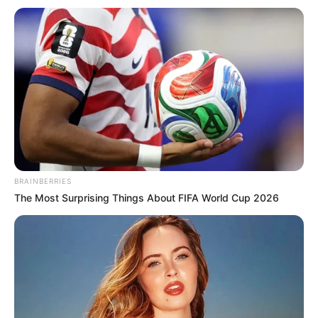
Burg Eisenhardt in Bad Belzig
Südlich des Stadtzentrums von Bad Belzig
erhebt sich eine mittelalterliche Burg, die
der Kurfürst Ernst von Sachsen zum Ende
des 15. Jahrhunderts mit Ringmauer und Rundtürmen zu
einer Festung ausbauen ließ. Auf der Burg befindet sich
ein kleines Museum. Außerdem kann der von den
Belzigern als Butterturm bezeichnete Bergfried bestiegen
werden.
BRAINBERRIES
The Most Surprising Things About FIFA World Cup 2026
Barockschloss Delitzsch
Das ursprünglich aus einer Wasserburg
entstandene Schloss gilt als eines der
ältesten Schlösser in Sachsen. Sein
heutiges Aussehen stammt allerdings aus dem 17.
Jahrhundert. In der Anlage ist außerdem ein attraktives
Schlossmuseum zu besichtigen.