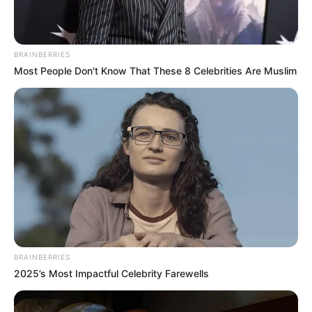
z
. Außerdem sind in der Region
Stadt- und Erlebnisf
ührungen buchbar
.
BRAINBERRIES
Most People Don't Know That These 8 Celebrities Are Muslim
Die schönsten Schlösser und Burgen in
Deutschland:
BRAINBERRIES
2025’s Most Impactful Celebrity Farewells