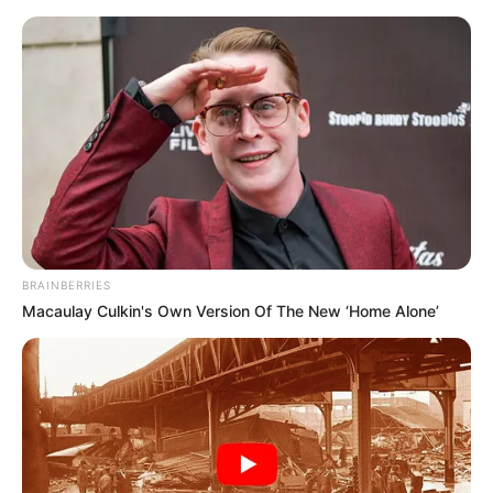
Dessau-Wörlitzer Gartenreich - Schlösser, Burgen und
Klosteranlagen in und um Oranienbaum-Wörlitz
Ausflugsziele
Hotels
Veranstaltungen
Morgen ist Hohes Friedensfest (in Augsburg ein
Feiertag): Sonnabend, den 08.08.2026
BRAINBERRIES
Hier werden als Sehenswürdigkeiten und Ausflugsziele
Macaulay Culkin's Own Version Of The New ‘Home Alone’
lohnende Schlösser und Burgen in und im Umland von
Oranienbaum-Wörlitz vorgestellt und beschrieben. Sie
gehören zu den Touristenzielen in der Ausflugsregion
Dessau-Wörlitzer Gartenreich nebst angrenzenden
Gebieten. Außerdem haben auch Klosteranlagen oft eine
große Ähnlichkeit mit Schlossanlagen und Burgen,
weshalb diese hier bzw. auf den nachfolgenden Seiten