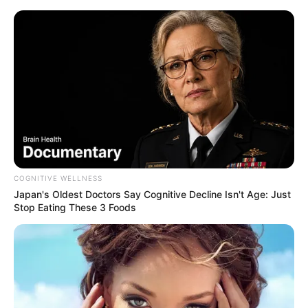
Jena - Engelplatz
Jena
Museen
Veranstaltungen
Hotels
COGNITIVE WELLNESS
Japan's Oldest Doctors Say Cognitive Decline Isn't Age: Just
Stop Eating These 3 Foods
«
zurück
Jena
weiter
»