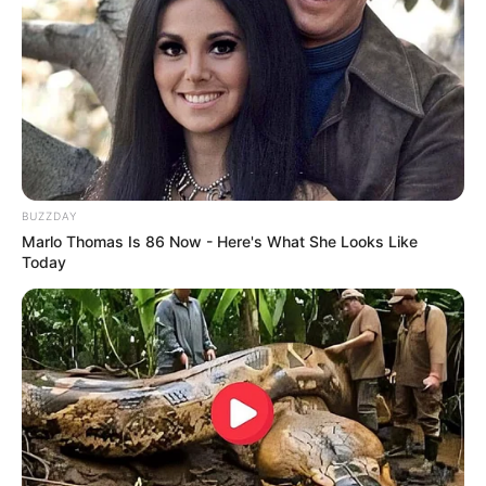
Veranstaltung für Jena eintragen
Weitere Informationen über Jena im Internet:
Hotels in Jena
www.jena.de
de.wikipedia.org/
wiki/Jena
BUZZDAY
Marlo Thomas Is 86 Now - Here's What She Looks Like
Kauf- und Lesetipps:
Reiseführer Jena
Today
Hotels in Jena auf Seiten von
Hotelanbietern
online
buchen.
Deutschlandweit Veranstaltung kostenlos
eintragen: