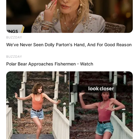
BUZZDAY
We’ve Never Seen Dolly Parton's Hand, And For Good Reason
BUZZDAY
Polar Bear Approaches Fishermen - Watch
Ausflugsziele, Freizeitangebote, Museen und
Sehenswürdigkeiten in Jena und im Umkreis:
Umkreissuche Tourismus Jena