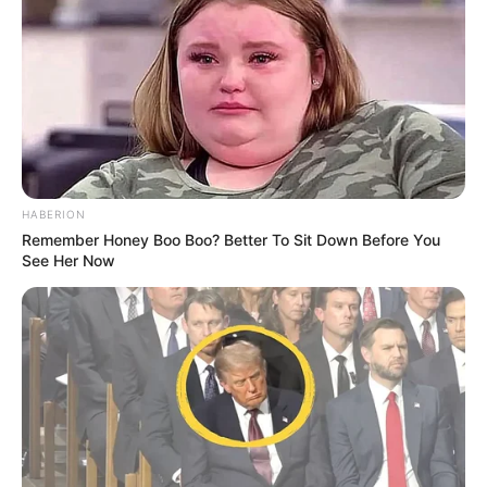
Smartphone Startseite
Suchen:
HABERION
Remember Honey Boo Boo? Better To Sit Down Before You
See Her Now
Auf einigen Seiten dieses Projektes sind Affiliate-
Angebote integriert. Wenn etwas darüber gebucht oder
gekauft wird, ist das eine Unterstützung, ohne dass sich
dadurch der Preis ändert.