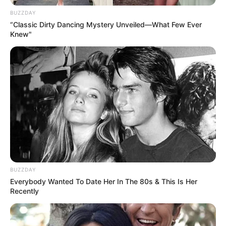
BUZZDAY
Museen in und um Jena
“Classic Dirty Dancing Mystery Unveiled—What Few Ever
Schlösser und Burgen in und um Jena
Knew"
Kinderausflugsziele in und um Jena
Bademöglichkeiten in und um Jena
Tagesausflugsziele für Jena
Wandern
Ausflug mit der Bahn
Kinoprogramm
Angebote für Behinderte
Aussichtstürme
BUZZDAY
Everybody Wanted To Date Her In The 80s & This Is Her
Kletterparks
Recently
Tier- und Zooparks
Fremdenverkehrsamt und Tourist Information