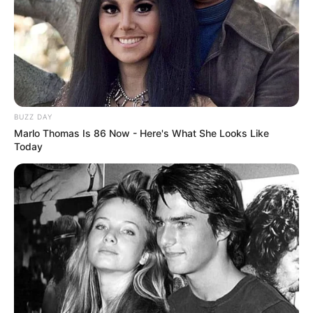
BUZZ DAY
Marlo Thomas Is 86 Now - Here's What She Looks Like
Today