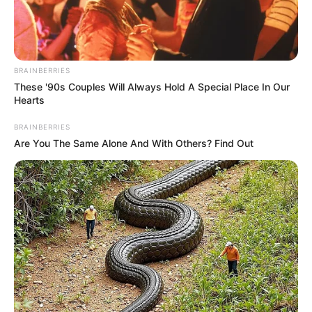
beiden Parkanlagen ist kaum wahrnehmbar. Direkt vom
Ilmpark aus führt eine reizvoll angelegte Treppe zu der
schlossartigen Villa empor. Der prunkvolle, von einem
urwüchsigen Garten umgebene Bau diente zu DDR-
BRAINBERRIES
Zeiten als Kinderheim. Heute wird das Bauwerk von einer
These '90s Couples Will Always Hold A Special Place In Our
Stiftung verwaltet, die hier auch Ausstellungen durchführt
Hearts
(
www.stiftunghaar.de
).
BRAINBERRIES
Are You The Same Alone And With Others? Find Out
Öffnungszeiten der im Ilmpark liegenden
Sehenswürdigkeiten:
Der Ilmpark ist jederzeit kostenlos zugänglich
Goethes Gartenhaus: Täglich von 10:00 Uhr - 18:00
Uhr (im Winter bis 16:00 Uhr) - Telefon: 03643-
545375
Römisches Haus: Täglich außer Montag von 10:00
Uhr - 13:00 Uhr und 14:00 Uhr - 18:00 Uhr (im