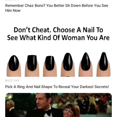
OpenStreetMap:
Remember Chaz Bono? You Better Sit Down Before You See
Him Now
BUZZ DAY
Pick A Ring And Nail Shape To Reveal Your Darkest Secrets!
Lageplan als
größere Karte zeigen
.
Deutschlandweit Veranstaltung kostenlos
eintragen: