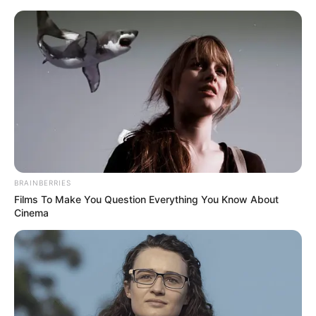
Weimar - Ilmpark mit Goethes Gartenhaus und
Römischem Haus
Weimar
Museen
Hotels
Veranstaltungen
BRAINBERRIES
Films To Make You Question Everything You Know About
Cinema
«
zurück
Weimar
weiter
»