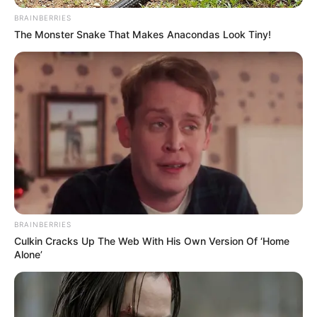
Winter geschlossen) - Telefon: 03643-545382
BRAINBERRIES
Parkhöhle: Täglich außer Montag von 10:00 Uhr
The Monster Snake That Makes Anacondas Look Tiny!
12:00 Uhr und 13:00 Uhr - 18:00 Uhr (im Winter bis
16:00 Uhr) - Telefon: 03643-511919
Auswahl von Veranstaltungen in Weimar und
Umgebung:
Circus in den Sommerferien
BRAINBERRIES
Möbel Rieger präsentiert in den Sommerferien den
Culkin Cracks Up The Web With His Own Version Of ‘Home
Circus Bernardo mit einen abwechslungsreichen
Alone’
Programm Dauer der Show 45 Minuten Eintritt pro
Person 2€ Euro kostenlos nutzbar, die Hüpfburgen
und Eisenbahn im Funpark ab 10.00 Uhr geöffnet