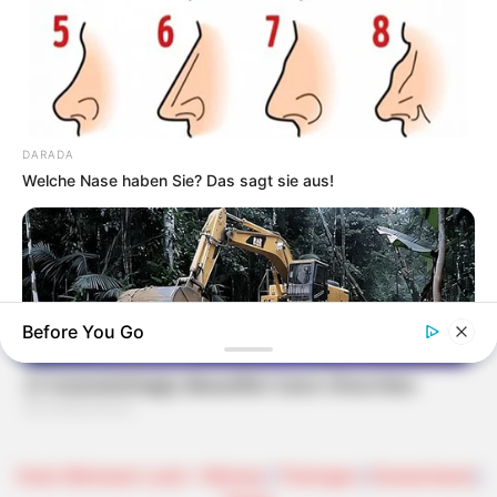
DARADA
Welche Nase haben Sie? Das sagt sie aus!
Before You Go
Kreis Weimarer Land + Weimar
|
Thüringen
|
Deutschland
|
HABERION