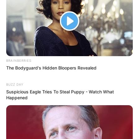
Angebote für Behinderte
Aussichtstürme
Kletterparks
Tier- und Zooparks
Fremdenverkehrsamt und Tourist Information
Veranstaltung für Weimar eintragen
BRAINBERRIES
The Bodyguard's Hidden Bloopers Revealed
Weitere Informationen über Weimar im Internet:
BUZZ DAY
Hotels in Weimar
Suspicious Eagle Tries To Steal Puppy - Watch What
Happened
www.weimar.de
de.wikipedia.org/
wiki/Weimar
Kauf- und Lesetipps:
Reiseführer Weimar
Hotels in Weimar auf Seiten von
Hotelanbietern
online