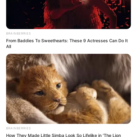
BRAINBERRIES
From Baddies To Sweethearts: These 9 Actresses Can Do It
All
BRAINBERRIES
How They Made Little Simba Look So Lifelike in 'The Lion