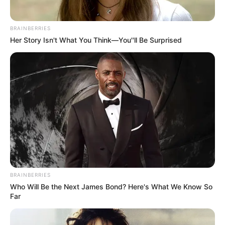
BRAINBERRIES
Her Story Isn't What You Think—You''ll Be Surprised
BRAINBERRIES
Who Will Be the Next James Bond? Here's What We Know So
Far