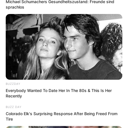
Michael Schumachers Gesundheitszustand: Freunde sind
sprachlos
Ausflugsziele, Sehenswürdigkeiten, Freizeitziele
und Museen im Umkreis von Weimar:
BUZZDAY
Gaststätten in und um Weimar
Everybody Wanted To Date Her In The 80s & This Is Her
Recently
Umkreissuche Tourismus Weimar
Museen in und um Weimar
BUZZ DAY
Colorado Elk's Surprising Response After Being Freed From
Schlösser und Burgen in und um Weimar
Tire
Kinderausflugsziele in und um Weimar