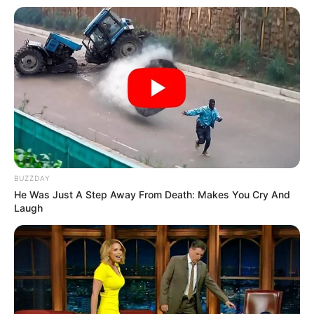
zum
Download im GPX-Format
an, für den Import in
Navigationsgeräten und in Google Earth. Die GPS-Daten
lauten: Latitude (entspricht dem Breitengrad) = 50.97122
und Longitude (entspricht dem Längengrad) = 11.33548.
Der Ilmpark in Weimar (Römisches Haus) als Markierung
auf dem Stadtplan bzw. der Landkarte von
OpenStreetMap:
BUZZDAY
He Was Just A Step Away From Death: Makes You Cry And
Laugh