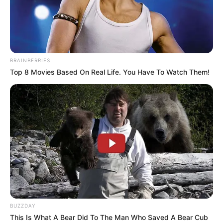
BRAINBERRIES
Top 8 Movies Based On Real Life. You Have To Watch Them!
«
zurück
Weimar
weiter
»
Bald ist Mariä Himmelfahrt: Sonnabend, den 15.08.2026
Am Römischen Haus im
Ilmpark
ist sehr deutlich die
Vorbildwirkung der antiken Zeit erkennbar. Das
klassizistische Bauwerk wurde 1792-1797 als
Sommerhaus für
Herzog Carl August
errichtet. Die
BUZZDAY
Innenräume wurden inzwischen wieder in den
This Is What A Bear Did To The Man Who Saved A Bear Cub