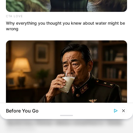
CTA LOVE
Why everything you thought you knew about water might be
wrong
Before You Go
NEUROMIND PRO
Japan's Greatest Doctors Say Memory Loss Isn't Age: Just
Stop Drinking These 3 Beverages