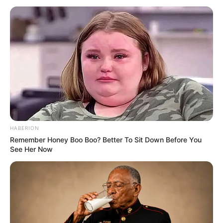
originalgetreuen Zustand versetzt.
Öffnungszeiten der im Ilmpark liegenden
Sehenswürdigkeiten:
Goethes Gartenhaus: Täglich von 10:00 Uhr - 18:00
Uhr (im Winter bis 16:00 Uhr) - Telefon: 03643-
545375
Römisches Haus: Täglich außer Montag von 10:00
Uhr - 13:00 Uhr und 14:00 Uhr - 18:00 Uhr (im
HABERION
Winter geschlossen) - Telefon: 03643-545382
Remember Honey Boo Boo? Better To Sit Down Before You
See Her Now
Parkhöhle: Täglich außer Montag von 10:00 Uhr
12:00 Uhr und 13:00 Uhr - 18:00 Uhr (im Winter bis
16:00 Uhr) - Telefon: 03643-511919
Puzzle