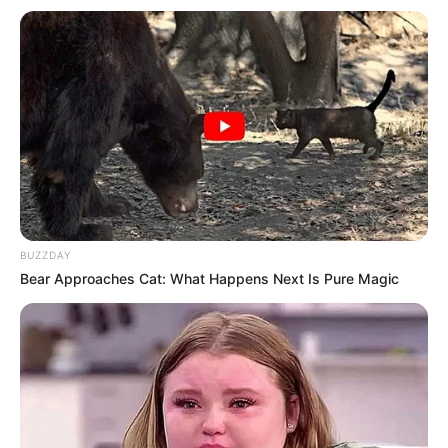
entsprechende Bundesland und den passenden
Landkreis bzw. die passende kreisfreie Stadt auswählen.
Selbstverständlich kann ein Aussichtsturm auch per
E-
Mail
für den Eintrag vorgeschlagen werden.
Wer außerdem wissen möchte, welche unter den
Städten
in Deutschland
man auch als
Stadt der Türme
bezeichnen
kann, braucht hier nur
zu klicken
.
Der berühmteste Turm ist der
Schiefe Turm von Pisa
.
BUZZDAY
Bear Approaches Cat: What Happens Next Is Pure Magic
Deutschlandweit Veranstaltung kostenlos
eintragen: