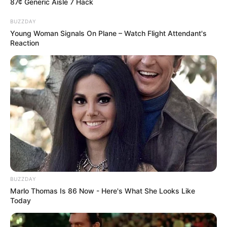
87¢ Generic Aisle 7 Hack
BUZZDAY
Young Woman Signals On Plane – Watch Flight Attendant's
Reaction
Auf einigen Seiten dieses Projektes sind Affiliate-
Angebote integriert. Wenn etwas darüber gebucht oder
gekauft wird, ist das eine Unterstützung, ohne dass sich
dadurch der Preis ändert.
BUZZDAY
Marlo Thomas Is 86 Now - Here's What She Looks Like
Today