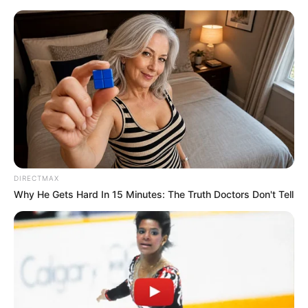
Passau, Salzweg und Thyrnau (ohne Östereich)
Alle Ausflugsziele
Puzzle
Heute ist Hohes Friedersfest (in Augsburg ein Feiertag):
Sonnabend, der 08.08.2026
Hier werden Aussichtstürme und Aussichtskonstruktionen
DIRECTMAX
in und um Passau, Salzweg und Thyrnau (ohne
Why He Gets Hard In 15 Minutes: The Truth Doctors Don't Tell
Östereich) (Region Passauer Land) als Ausflugsziele
vorgestellt.
Aussichtstürme in Passau, Salzweg und Thyrnau
(ohne Östereich) mit der weiteren Umgebung: