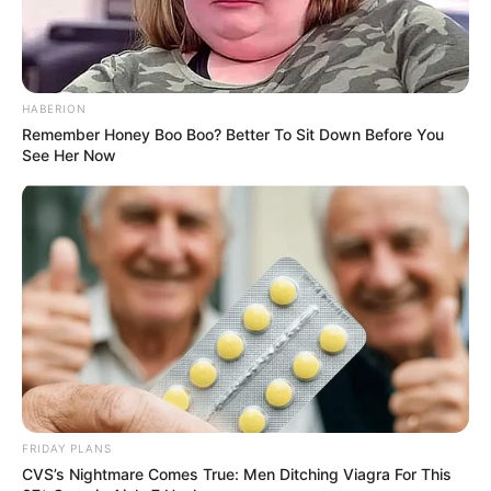
Wäre es nicht besser, wenn sich die Präsidenten und
Generäle mit Knüppeln gegenseitig erschlagen würden,
HABERION
statt mit ihren Herdenarmeen so viele andere Menschen
Remember Honey Boo Boo? Better To Sit Down Before You
zu ermorden?
See Her Now
weitere Kalauer
Quermania folgen:
Impressum & Kontakt
Smartphone Startseite
Suchen:
FRIDAY PLANS
CVS’s Nightmare Comes True: Men Ditching Viagra For This