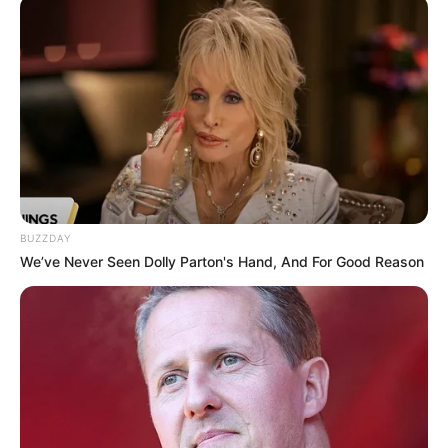
Kostenlose Reiseführer
Sehenswürdigkeiten in Deutschland statt
Aussichtstürme:
BUZZDAY
We’ve Never Seen Dolly Parton's Hand, And For Good Reason