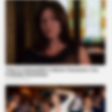
BUZZ DAY
Everybody Wanted To Date Her In The 80s & This Is Her
Recently
DARADA
Welche Finger haben Sie? Das kann viel über Sie verraten