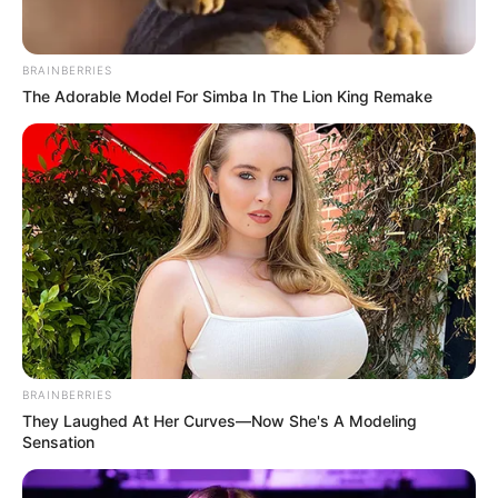
BRAINBERRIES
The Adorable Model For Simba In The Lion King Remake
Wäre es nicht besser, wenn sich die Präsidenten und
Generäle mit Knüppeln gegenseitig erschlagen würden,
statt mit ihren Herdenarmeen so viele andere Menschen
zu ermorden?
weitere Kalauer
BRAINBERRIES
Quermania folgen:
Impressum & Kontakt
They Laughed At Her Curves—Now She's A Modeling
Sensation
Smartphone Startseite