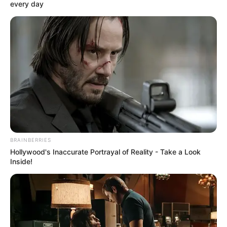
every day
BRAINBERRIES
Hollywood's Inaccurate Portrayal of Reality - Take a Look
Inside!
Unter den
schönsten Ausflugszielen und
Sehenswürdigkeiten in Deutschland
sind nur wenige
Aussichtstürme zu finden. Es kann aber auch nach
weiteren
Aussichtstürmen
gesucht werden.