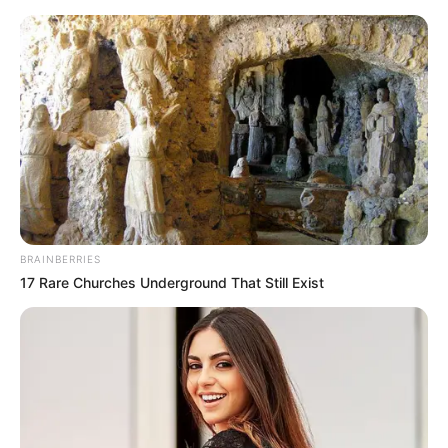
Templin
Alle Ausflugsziele
Puzzle
Heute ist Hohes Friedersfest (in Augsburg ein Feiertag):
Sonnabend, der 08.08.2026
Hier werden Aussichtstürme und Aussichtskonstruktionen
BRAINBERRIES
in und um Templin (Region Uckermärkische Seen) als
17 Rare Churches Underground That Still Exist
Ausflugsziele vorgestellt.
Aussichtstürme in Templin mit der weiteren
Umgebung: