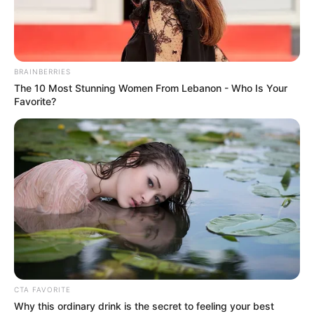
Für die Region um Templin haben wir bisher noch
keinen Aussichtsturm erfasst.
Hier geht es zu allen Freizeitangeboten,
Ausflugszielen und Sehenswürdigkeiten in und um
BRAINBERRIES
Templin
und in der Region
Uckermärkische Seen
.
The 10 Most Stunning Women From Lebanon - Who Is Your
Favorite?
Kostenlose Reiseführer
Sehenswürdigkeiten in Deutschland statt
Aussichtstürme:
CTA FAVORITE
Why this ordinary drink is the secret to feeling your best