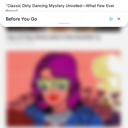
“Classic Dirty Dancing Mystery Unveiled—What Few Ever
Knew"
Before You Go
BRAINBERRIES
The Unhinged 1970 Oscar Photo They Tried To Bury: Look
Closely At His Tie