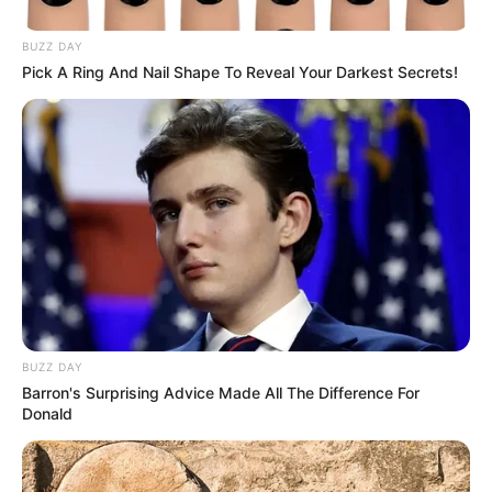
der Therme Obernsees mit ihrem heilsamen
Thermalwasser, das mit 44°C aus der Tiefe sprudelt,
BUZZ DAY
Pick A Ring And Nail Shape To Reveal Your Darkest Secrets!
gibt es vielfältige Möglichkeiten für Erholung und
Entspannung. Zur Therme gehört auch eine
Saunawelt. Informationen unter
www.therme-oberns
ees.de
.
La Statione bei
Bayreuth
- Auf vier riesigen Anlagen
wird die gesamte Entwicklung der Eisenbahn in
Deutschland, vom Beginn des zwanzigsten
Jahrhunderts bis in die heutige, moderne Zeit
dargestellt. Dabei wird sowohl auf die großen
Veränderungen in der Entwicklung der Eisenbahn
als auch deren Umfeld eingegangen. Informationen
BUZZ DAY
unter
www.lastatione.de
.
Barron's Surprising Advice Made All The Difference For
Donald
Erlebnispark Schloss Thurn - Eine Kombination aus
Kulturgeschichte, Natur, Tieren und jeder Menge
Freizeitspaß bietet der Park der barocken