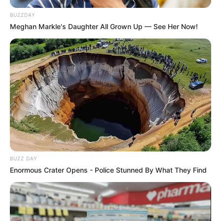
BUZZDAY
Meghan Markle's Daughter All Grown Up — See Her Now!
BUZZ DAY
Enormous Crater Opens - Police Stunned By What They Find