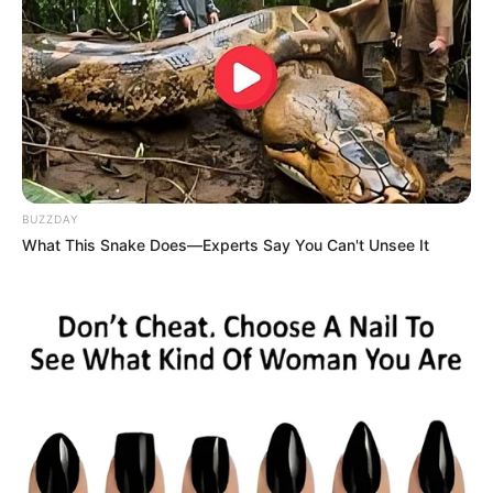
die teilweise begehbar sind, können einheimische
Wildtierarten und Haustiere aus nächster Nähe
beobachtet werden. Informationen unter
www.hunds
haupten.de
.
Fränkisches Wunderland - Ungewöhnlicher
Freizeitpark für Kinder, Jugendliche und
Erwachsene mit Westernstadt und Märchenwald in
Plech. Informationen unter
www.wunderland.de
.
BUZZDAY
What This Snake Does—Experts Say You Can't Unsee It
Kletterpark Betzenstein - Bei der Stadt Betzenstein
gibt es einen Abenteuerpark mit 11 Parcours in
unterschiedlichen Schwierigkeitsgraden. Die Anlage
ist besonders gut für Kinder geeignet, da Kinder bis
13 Jahre mit einer permanenten Selbstsicherung
klettern, die sich nicht aushängen kann.
Informationen unter
www.abenteuerpark-betzenstei
n.de
.
Therme Obernsees in Mistelgau - In der Badewelt