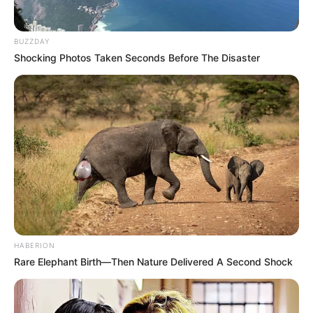
am Staffelsee
Weiter mit
Erlebnisausflugszielen
BUZZDAY
Shocking Photos Taken Seconds Before The Disaster
Aber auch Besuche im
Kino
, im Theater, im
Hallen- oder
Freibad
oder in einem Sportcenter (z.B. Bowling, Klettern
und Indoor Soccer) können interessante Ausflugsziele für
Familien und Kinder sein. Oder mit der Familie in einen
Freizeitpark
gehen. Für viele Regionen in Deutschland
können außerdem
kostenlose Reiseprospekte
von den
Tourismusorganisationen bestellt werden.
Viele Ausflugsziele sind von
Pottenstein aus auch mit der
Bahn
erreichbar.
HABERION
Ausflugsziele und Sehenswürdigkeiten in ganz
Rare Elephant Birth—Then Nature Delivered A Second Shock
Deutschland: