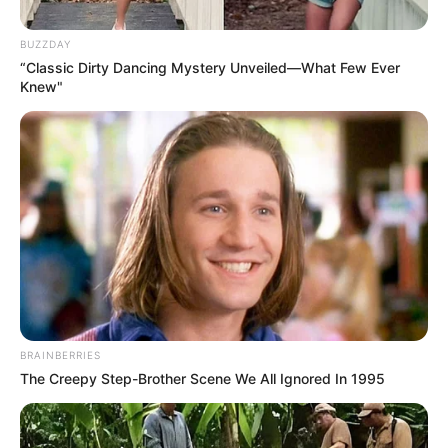
Schwierigkeitsgraden. Auf der einfachsten Strecke
können die Kinder in Begleitung von Erwachsenen
BUZZDAY
schon ab einem Alter von vier Jahren ihre
“Classic Dirty Dancing Mystery Unveiled—What Few Ever
Knew"
Geschicklichkeit testen. Informationen unter
www.kl
etterwald-pottenstein.de
.
Wildgehege Veldensteiner Forst bei Pegnitz -
Inmitten des Naturparks Fränkische Schweiz-
Veldensteiner Forst befindet sich ein weiträumiges
Wildgehege mit Damwild, Mufflons und Rehen,
durch das ein 1,9 km langer Rundweg führt.
Außerdem gibt es noch separate Gehege mit
Wildschweinen und Rotwild sowie einen Natur- und
Waldlehrpfad. Lage des Wildgeheges am Hufeisen
(Parkplatz Peters Waldschänke) im Veldensteiner
BRAINBERRIES
Forst auf der Landkarte von
OpenStreetMap
.
The Creepy Step-Brother Scene We All Ignored In 1995
Wildpark Hundshaupten bei Egloffstein - In
großräumigen und naturnah angelegten Gehegen,