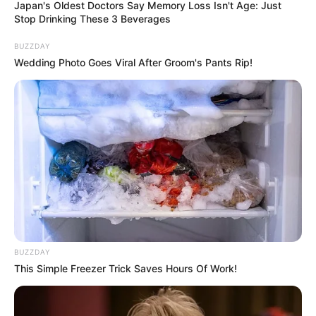
Japan's Oldest Doctors Say Memory Loss Isn't Age: Just
Stop Drinking These 3 Beverages
Sommerrodelbahnen in Pottenstein
BUZZDAY
Auf steilen Strecken sausen
Wedding Photo Goes Viral After Groom's Pants Rip!
abenteuerlustige Gäste auf zwei
unterschiedlich ausgeführten
Rennschlitten den Hang hinab. Die Bahnen sind jeweils
über 1.000 Meter lang. Sie sind beliebte
Kinderausflugsziele in der Fränkischen Schweiz
, sorgen
aber auch bei Erwachsenen für viel Spaß.
Höhenschwimmbad Gößweinstein
In der ebenfalls in der Fränkischen
Schweiz liegenden Marktgemeinde
Gößweinstein gibt es ein Freibad mit
BUZZDAY
besonderem Reiz, das sogar kostenlos besucht werden
This Simple Freezer Trick Saves Hours Of Work!
kann.
Märchenhaft
Kostenlose Reiseführer