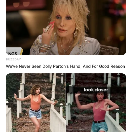
Kostenlose Reiseführer
für den Familienurlaub.
Links zu Ausflugszielen für Kinder und Schüler in
und um Pottenstein:
Freizeit- und Familienbad Juramar in Pottenstein -
BUZZDAY
Im Herzen der Fränkischen Schweiz lädt das
We’ve Never Seen Dolly Parton's Hand, And For Good Reason
Spaßbad in Pottenstein das ganze Jahr über zum
Badevergnügen ein. Es gibt ein Schwimmbecken,
ein Attraktionsbecken, ein geheiztes Außenbecken,
eine große Wasserrutsche, ein Kinderbecken und
eine Außensauna. Informationen unter
www.juramar.
info
.
Kletterwald Pottenstein - Oberhalb der Stadt, in
Richtung Kirchenbirking, gibt es einen Kletterwald
mit Parcours in verschiedenen