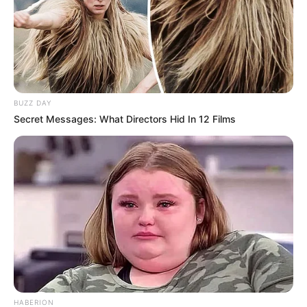
Auf einigen Seiten dieses Projektes sind Affiliate-
Angebote integriert. Wenn etwas darüber gebucht oder
gekauft wird, ist das eine Unterstützung, ohne dass sich
dadurch der Preis ändert.
BUZZ DAY
Secret Messages: What Directors Hid In 12 Films
HABERION