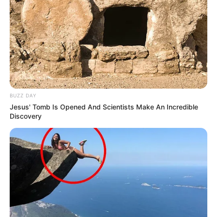
Schlossanlage Thurn in Heroldsbach. Er ist ein bei
Kindern und Erwachsenen gleichermaßen beliebtes
Ausflugsziel. Informationen unter
www.schloss-thur
n.de
.
Hier geht es zu weiteren
Kinderausflugszielen in Ba
yern
mit
Zooparks
und
Bademöglichkeiten
sowie zu
allen anderen Ausflugszielen und
Sehenswürdigkeiten in und um
Pottenstein
und in
BUZZ DAY
der Region
Fränkische Schweiz
, auch zu den
Jesus' Tomb Is Opened And Scientists Make An Incredible
Discovery
weniger für Kinder geeigneten.
Auflistung der beliebtesten und
größten Freizeitpark
s in Deutschland
.
Ausflug hier eintragen
Auslandsjahr
08.08.2026 14:00 Uhr: Inklusiv geführte Kids Tour
auf dem Big SUP im
Veranstaltungsplan für Murnau