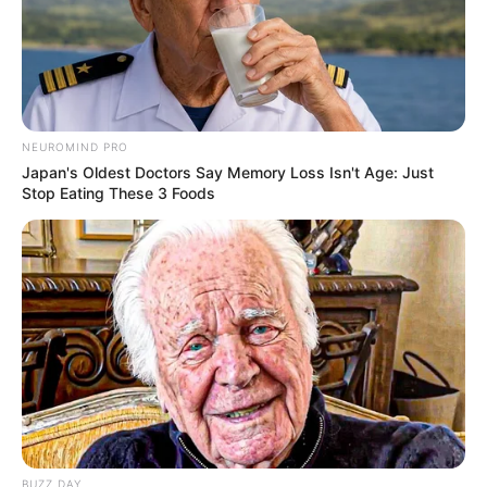
Hier folgen die
schönsten Ausflugsziele und
Sehenswürdigkeiten in Deutschland
, die
beliebtesten
Reiseziele
und die
schönsten Urlaubsregionen
.
NEUROMIND PRO
Japan's Oldest Doctors Say Memory Loss Isn't Age: Just
Stop Eating These 3 Foods
Die Ausflugsziele für Kinder in und um Pottenstein sind für
Familien, Schüler in Schulklassen, Kindergartenkinder
und Jugendliche geeignet. Außerdem gibt es, wie oben
schon erwähnt, bei einigen der hier angegebenen
Kinderausflugszielen und Museen auch besondere
Angebote für Gruppen und für den
Kindergeburtstag
.
Ansonsten beinhaltet diese Seite neben
Familienausflugszielen auch Tipps für den Kindertag,
Bademöglichkeiten
, Erlebnisse mit Tieren,
Spielzeugmuseen
,
Freizeitparks
,
Kletterparks
,
Sportangebote und Indoor-Spielparks.
BUZZ DAY