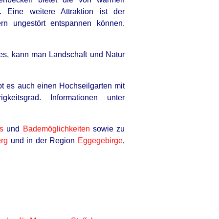
 Eine weitere Attraktion ist der
ern ungestört entspannen können.
RION
liam And Kate Let Their Guard
ndes, kann man Landschaft und Natur
n, But The Cameras Were On
bt es auch einen Hochseilgarten mit
keitsgrad. Informationen unter
s
und
Bademöglichkeiten
sowie zu
rg
und in der Region
Eggegebirge
,