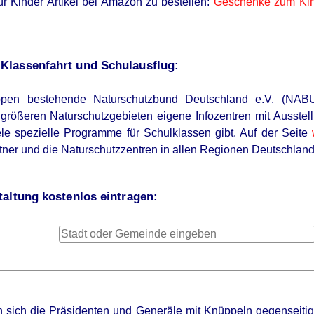
für Kinder Artikel bei Amazon zu bestellen:
Geschenke zum Kin
lassenfahrt und Schulausflug:
en bestehende Naturschutzbund Deutschland e.V. (NABU) b
größeren Naturschutzgebieten eigene Infozentren mit Ausste
ele spezielle Programme für Schulklassen gibt. Auf der Seite
ner und die Naturschutzzentren in allen Regionen Deutschland
altung kostenlos eintragen:
 sich die Präsidenten und Generäle mit Knüppeln gegenseitig 