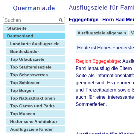
Ausflugsziele für Fam
Eggegebirge - Horn-Bad Me
Startseite
Ausflugsziele allgemein
V
Deutschland
Landkarte Ausflugsziele
Heute ist Hohes Friedersfe
Bundesländer
Top Urlaubsziele
Region Eggegebirge
: Ausf
Top Städtereiseziele
Familienausflug die Eltern 
Top Sehenswertes
Seite als Informationsplat
Top Schlösser
geeignet sind. Es gehöre
und Freizeitbädern sowie 
Top Burgen
auch für eine interessan
Top Naturattraktionen
Sommerferien.
Top Gärten und Parks
Top Museen
Historische Architektur
Ausflugsziele Kinder