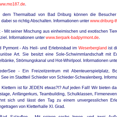
ww.mo187.de
.
n dem Thermalbad von Bad Driburg können die Besucher 
dabei so richtig Abschalten. Informationen unter
www.driburg-t
 - Mit seiner Mischung aus einheimischen und exotischen Tier
ziel. Informationen unter
www.tierpark-badpyrmont.de
.
 Pyrmont - Als Heil- und Erlebnisbad im
Weserbergland
ist d
uriöse Art. Sie besitzt eine Sole-Schwimmlandschaft mit 
bänke, Strömungskanal und Hot-Whirlpool. Informationen unt
HABERION
u'll Easily Recognize
Nicole Kidman Finally A
iederSee - Ein Freizeitzentrum mit Abenteuerspielplatz, B
m See im Stadtteil Schieder von Schieder-Schwalenberg. Inform
 - Klettern ist für JEDEN etwas?!? Auf jeden Fall! Wir bieten d
stage, Anfängerkurs, Teambuilding, Schulklassen, Firmenevents
nt sich und lässt den Tag zu einem unvergesslichen Erle
ingetragen von Kletterhalle XI. Grad.
Bad Salzuflen - Mit seinen sechs Innen- und zwei Auß