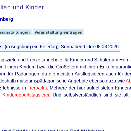
ilien und Kinder
inberg
eranstaltungen
Veranstaltung eintragen
st (in Augsburg ein Feiertag): Sonnabend, der 08.08.2026
lugsziele und Freizeitangebote für Kinder und Schüler um Hor
mit ihren Kindern bzw. die Großeltern mit ihren Enkeln garanti
tform für Pädagogen, da die meisten Ausflugsideen auch für d
n deshalb museumspädagogische Angebote ebenso dazu wie
Ab
Erlebnisse in
Tierparks
. Mehrere der hier aufgelisteten Kinder
te
Kindergeburtstagsfeier
. Und selbstverständlich sind sie oft