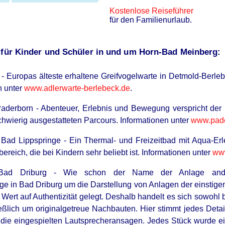
Kostenlose Reiseführer
für den Familienurlaub.
HABE
 für Kinder und Schüler in und um Horn-Bad Meinberg:
Col
Aft
- Europas älteste erhaltene Greifvogelwarte in Detmold-Berleb
n unter
www.adlerwarte-berlebeck.de
.
Paderborn - Abenteuer, Erlebnis und Bewegung verspricht der 
schwierig ausgestatteten Parcours. Informationen unter
www.pade
RURAL HEARTS
Bad Lippspringe - Ein Thermal- und Freizeitbad mit Aqua-Erl
n
She Asked About Saturday Night. He
reich, die bei Kindern sehr beliebt ist. Informationen unter
www
ic
Said He'd Be Up At Four.
 Bad Driburg - Wie schon der Name der Anlage andeu
e in Bad Driburg um die Darstellung von Anlagen der einsti
Wert auf Authentizität gelegt. Deshalb handelt es sich sowohl
ßlich um originalgetreue Nachbauten. Hier stimmt jedes Detai
e eingespielten Lautsprecheransagen. Jedes Stück wurde ein