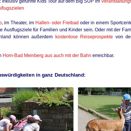
 Inklusiv geführte Kids Tour auf dem Big SUP im
Veranstaltung
BUZZ DAY
sflugszielen
 Ending Is Unbelievable!
Malia Obama's Transform
o
, im Theater, im
Hallen- oder Freibad
oder in einem Sportcente
e Ausflugsziele für Familien und Kinder sein. Oder mit der Fam
schland können außerdem
kostenlose Reiseprospekte
von den
on
Horn-Bad Meinberg aus auch mit der Bahn
erreichbar.
nswürdigkeiten in ganz Deutschland:
RADAR MEDIA
HABE
This Funny Kitten Video Will Make You
Jes
Laugh Instantly
Mak