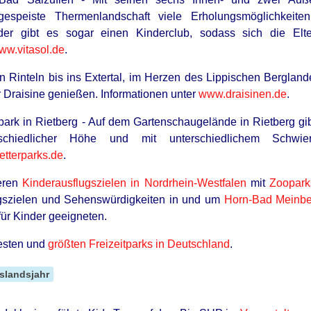
espeiste Thermenlandschaft viele Erholungsmöglichkeiten.
der gibt es sogar einen Kinderclub, sodass sich die Elt
ww.vitasol.de
.
BUZZ DAY
HABE
hat
Remember Tiger's Ex-Wife? Try Not
Wil
on Rinteln bis ins Extertal, im Herzen des Lippischen Bergla
To Smile When You See Her Now
Dow
er Draisine genießen. Informationen unter
www.draisinen.de
.
rpark in Rietberg - Auf dem Gartenschaugelände in Rietberg gi
chiedlicher Höhe und mit unterschiedlichem Schwierig
etterparks.de
.
teren
Kinderausflugszielen in Nordrhein-Westfalen
mit
Zoopark
ugszielen und Sehenswürdigkeiten in und um
Horn-Bad Meinbe
ür Kinder geeigneten.
testen und
größten Freizeitparks in Deutschland
.
slandsjahr