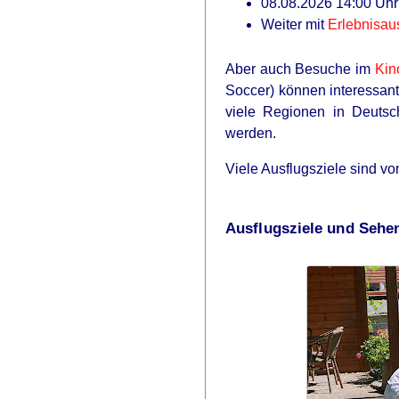
08.08.2026 14:00 Uhr:
HABERION
Weiter mit
Erlebnisau
He Helped A Dying Polar Bear—The
Aber auch Besuche im
Kin
Soccer) können interessant
viele Regionen in Deut
werden.
Viele Ausflugsziele sind v
Ausflugsziele und Sehe
BUZZ DAY
The Equine Woman You've Never
Seen Before