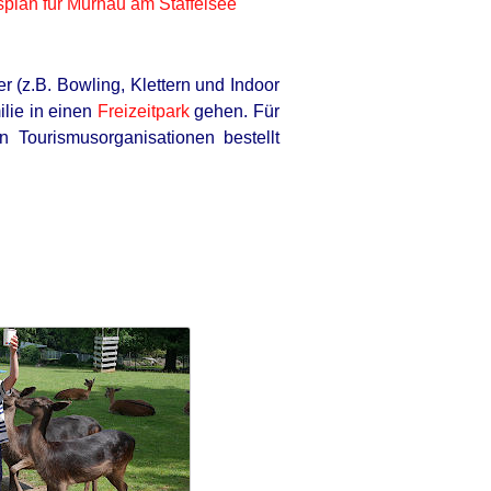
splan für Murnau am Staffelsee
ation Is A Sight To See
r (z.B. Bowling, Klettern und Indoor
ilie in einen
Freizeitpark
gehen. Für
 Tourismusorganisationen bestellt
RION
us' Tomb Is Opened And Scientists
e An Incredible Discovery