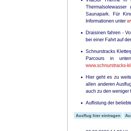
Thermalsolewasser g
Saunapark. Für Kin
Informationen unter
w
BUZZ DAY
If A Cat Bites Its Owner, Here's W
Draisinen fahren - V
It Means
bei einer Fahrt auf d
Schnurstracks Klette
Parcours in unters
www.schnurstracks-kl
Hier geht es zu wei
allen anderen Ausfl
auch zu den weniger f
Auflistung der belieb
Ausflug hier eintragen
Au