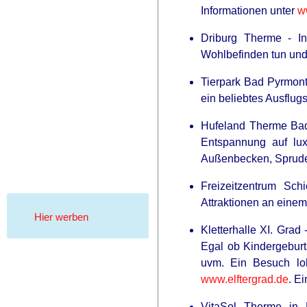
Informationen unter
w
Driburg Therme - I
Wohlbefinden tun und 
Tierpark Bad Pyrmont
ein beliebtes Ausflugs
Hufeland Therme Bad
Entspannung auf lux
Außenbecken, Sprudel
RADAR MEDIA
David Muir's New Partner, Whom Yo
Freizeitzentrum Sch
Attraktionen an eine
Hier werben
Kletterhalle XI. Grad
Egal ob Kindergeburt
uvm. Ein Besuch loh
www.elftergrad.de
. E
VitaSol Therme in 