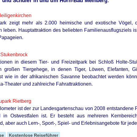
er und Schüler in und um Horn-Bad Meinberg:
eiligenkirchen
ark zeigt mehr als 2.000 heimische und exotische Vögel, d
 leben. Hauptattraktion des beliebten Familienausflugsziels ist
Papageien.
 Stukenbrock
tionen in diesem Tier- und Freizeitpark bei Schloß Holte-S
n großen Tiergehege, in denen Tiger, Löwen, Elefanten, Gir
ast wie in der afrikanischen Savanne beobachtet werden kön
ka-Theater und zahlreiche Fahrattraktionen.
upark Rietberg
lometer ist der zur Landesgartenschau von 2008 entstandene Pa
l in Ostwestfalen ist. Er besteht aus mehreren Kernbereich
y Of Farmers Nearby
nd, aber auch Lern-, Sport-, Spiel- und Erlebnisangebote für jede
se
Kostenlose Reiseführer