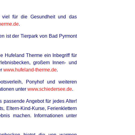
viel für die Gesundheit und das
herme.de
.
en ist der Tierpark von Bad Pyrmont
ie Hufeland Therme ein Inbegriff für
Erlebnisbecken, großem Innen- und
er
www.hufeland-therme.de
.
dmits What We All Suspected
ootsverleih, Ponyhof und weiteren
ationen unter
www.schiedersee.de
.
as passende Angebot für jedes Alter!
, Eltern-Kind-Kurse, Ferienklettern
bnis machen. Informationen unter
enbecken bietet die von warmen