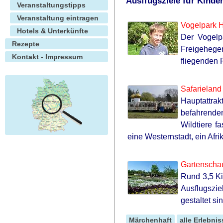
Ausflugsziele für Kind
Veranstaltungstipps
Before You Go
Veranstaltung eintragen
Vogelpark H
Hotels & Unterkünfte
Der Vogelp
Rezepte
Freigehegen
Kontakt - Impressum
fliegenden 
Safarieland
Hauptattrak
befahrende
Wildtiere f
eine Westernstadt, ein Afri
Gartenscha
Rund 3,5 Ki
Ausflugszie
RURAL HEARTS
Single In Columbus? So Are Plent
gestaltet si
Märchenhaft
alle Erlebnis