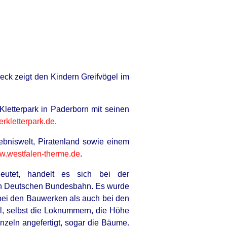
RION
orado Elk's Surprising Response
er Being Freed From Tire
eck zeigt den Kindern Greifvögel im
Kletterpark in Paderborn mit seinen
rkletterpark.de
.
ebniswelt, Piratenland sowie einem
.westfalen-therme.de
.
tet, handelt es sich bei der
gen Deutschen Bundesbahn. Es wurde
 bei den Bauwerken als auch bei den
l, selbst die Loknummern, die Höhe
zeln angefertigt, sogar die Bäume.