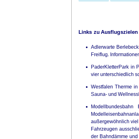
Links zu Ausflugszielen
Adlerwarte Berlebeck 
Freiflug. Informatione
PaderKletterPark in 
vier unterschiedlich 
FRIDAY PLANS
Westfalen Therme in 
CVS’s Nightmare Comes True: Me
Sauna- und Wellnessbe
Ditching Viagra For This 87¢ Gener
Modellbundesbahn
Aisle 7 Hack
Modelleisenbahnanlag
außergewöhnlich viel 
Fahrzeugen ausschlie
der Bahndämme und di