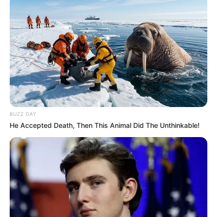
Reste einer mittelalterlichen Burg, die 1174 erstmals
erwähnt wurde und am Ende des Dreißigjährigen
Krieges zerstört wurde. Informationen unter
de.wikip
edia.org/wiki/
Burg Windeck (Sieg)
.
Schloss Arenfels - Oberhalb von Bad Hönningen
steht eine imposante Schlossanlage, die aus einer
mittelalterlichen Burg hervorging und wegen ihrer
365 Fenster, 52 Türen und zwölf Türme auch als
das Schloss des Jahres bezeichnet wird.
BUZZ DAY
Informationen unter
de.wikipedia.org/wiki/
Schloss Ar
He Accepted Death, Then This Animal Did The Unthinkable!
enfels
.
Burg Lahneck - Die Burg steht gegenüber von
Schloss Stolzenfels oberhalb der Einmündung der
Lahn in den Rhein und gehört zu den vielen
sehenswerten Burgen am Mittelrhein. Die während
der Stauferzeit errichtete Befestigung ist
hervorragend erhalten. Informationen unter
www.bur