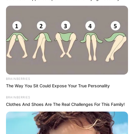
Ferienwohnungen, Ferienhäuser und Unterkünfte gibt
es unter
www.tourist-online.de
BRAINBERRIES
The Way You Sit Could Expose Your True Personality
Deutschlandweit Veranstaltung kostenlos
BRAINBERRIES
eintragen:
Clothes And Shoes Are The Real Challenges For This Family!