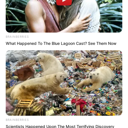
Kompass zu den Nachbarregionen von Dreifelden
(Westerwälder Seenplatte):
N
BRAINBERRIES
What Happened To The Blue Lagoon Cast? See Them Now
W
O
S
Die Burgen, Festungen, Schlösser und Klöster in und in
der Umgebung von Dreifelden, in der Ausflugsregion
Hoher Westerwald, sind Unterrubriken der
schönsten
Schlösser in Deutschland
und der
schönsten Burgen in
Deutschland
. Klosteranlagen in anderen Regionen sind
außerdem in der speziellen Suche für
Klöster und Abteien
zu finden.
BRAINBERRIES
Scientists Happened Upon The Most Terrifying Discovery