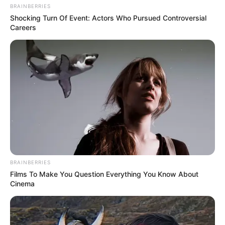
BRAINBERRIES
Shocking Turn Of Event: Actors Who Pursued Controversial
Careers
Auf einigen Seiten dieses Projektes sind Affiliate-
Angebote integriert. Wenn etwas darüber gebucht oder
gekauft wird, ist das eine Unterstützung, ohne dass sich
dadurch der Preis ändert.
BRAINBERRIES
Films To Make You Question Everything You Know About
Cinema