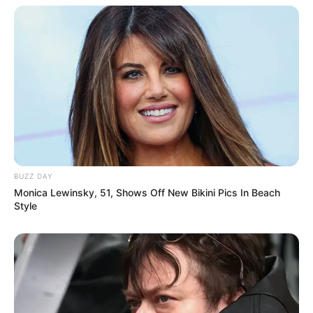
Hier geht es zu allen Ausflugszielen und
Sehenswürdigkeiten in und um
Dreifelden (Westerw
älder Seenplatte)
. Außerdem sind in der Region
Sta
dt- und Erlebnisführungen buchbar
.
Die schönsten Schlösser und Burgen in
Deutschland:
BUZZ DAY
Monica Lewinsky, 51, Shows Off New Bikini Pics In Beach
Style