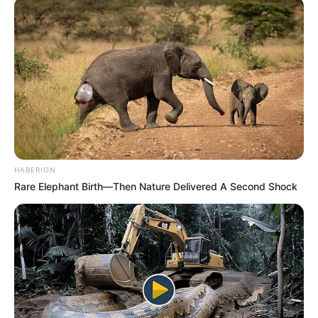
unterhalb der
Burg Sayn
, dem Sitz der Vorfahren der
Fürsten von Sayn-Wittgenstein.
Abtei Sayn
Mit seinen romanischen, gotischen und
barocken Bauteilen, zu denen auch ein
uralter Kreuzgang gehört, ist die Abtei
Sayn eine von mehreren Sehenswürdigkeiten im Umfeld
von
Schloss Sayn
in Bendorf-Sayn.
HABERION
Rare Elephant Birth—Then Nature Delivered A Second Shock
Burg Sayn
Die heute noch in Teilen erhaltene Anlage
gilt als ehemalige Burg der Grafen von
Sayn auch als ein Stammsitz der Fürsten
von Sayn-Wittgenstein.
Schloss Engers