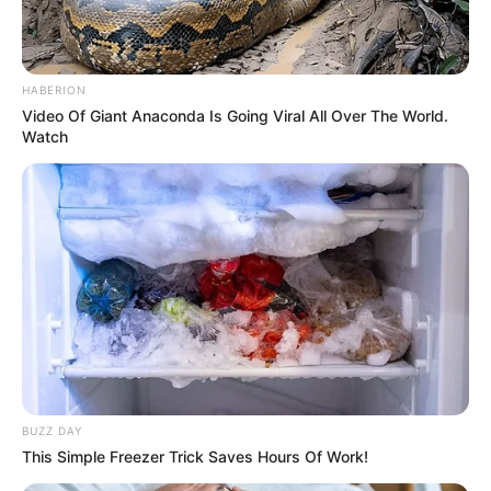
Ein unmittelbar am Rhein stehendes
aufwendig ausgestattetes spätbarockes
Schloss, in dessen Museum alte
Musikinstrumente und Gemälde gezeigt werden.
HABERION
Video Of Giant Anaconda Is Going Viral All Over The World.
Watch
Burg Runkel
Zusammen mit einer steinernen Brücke
aus dem 15. Jahrhundert ergibt die
gewaltige, hoch über der Lahn stehende
Anlage ein besonders romantisches Panorama. Die
Ruine kann besichtigt werden und es gibt auch ein
Burgmuseum.
St. Lubentius Dietkirchen
Schon durch ihre Lage auf einem Felsen
über der Lahn fällt die aus dem 11.
BUZZ DAY
Jahrhundert stammende romanische
This Simple Freezer Trick Saves Hours Of Work!
Stiftskirche besonders ins Auge. Sie war bis ins 13.