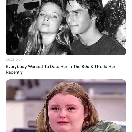
weshalb diese hier bzw. auf den nachfolgenden Seiten
ebenfalls aufgelistet sind, ebenso wie Burgruinen,
Festungen, Wehrkirchen, Städte mit Burgen oder
Schlössern und rekonstruierte Befestigungen aus antiken
Zeiten.
Sehenswerte Schlösser, Burgen und Klöster in und
um Dreifelden (Westerwälder Seenplatte):
BUZZ DAY
Everybody Wanted To Date Her In The 80s & This Is Her
Hachenburg
Recently
Mit dem von prunkvollen
Barockbauwerken eingefassten Alten
Markt und weiteren Sehenswürdigkeiten
und Ausflugszielen gibt es in der unterhalb eines riesigen
Barockschlosses liegenden Stadt viel zu sehen.
Festung Ehrenbreitstein
Die riesige, von 1817 bis 1828 auf der