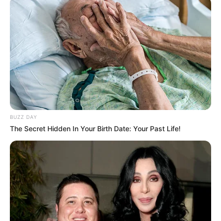
Jahrhundert hinein die bedeutendste Kirche des
Lahngaus und ist sogar älter als der Limburger Dom.
Zusammen mit den Nebengebäuden und der
Kirchenmauer hat die Anlage auch Ähnlichkeiten mit einer
Burg. Sie ist damit ein bedeutendes Baudenkmal aus der
Zeit des Mittelalters.
Schloss Weilburg
Die aus einer Vielzahl von Bauteilen
(Renaissance und Barock) bestehende
BUZZ DAY
Anlage ist zusammen mit der
The Secret Hidden In Your Birth Date: Your Past Life!
Schlosskirche und dem auf mehreren Terrassen
angelegten Schlossgarten eines der größten
Schlosskomplexe in Hessen und unserer Meinung nach
die schönste Schlossanlage dieses Bundeslandes.
Links zu sehenswerten Schlössern, Burgen und
Klosteranlagen in und um Dreifelden