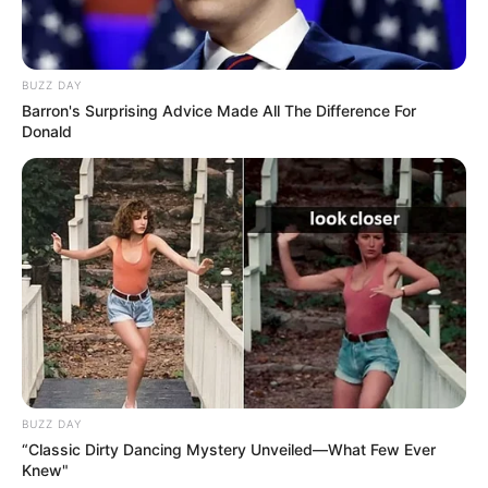
g-lahneck.de
.
Burg Nassau - Die einstige Stammburg der Grafen
von Nassau, aus denen die Niederländer und
BUZZ DAY
Luxemburger Herrscher hervorgingen, ist heute eine
Barron's Surprising Advice Made All The Difference For
Ruine. Der beeindruckende Bergfried mit Walmdach
Donald
und Zinnenkranz wurde jedoch unter Verwendung
alter Darstellungen wieder aufgebaut. Informationen
unter
www.burg-nassau.de
.
Schloss Schaumburg - Das Schloss wurde 1850 auf
dem Areal der Burg Schaumburg erbaut und erinnert
mit seinem neogotischen Stil an die Schlösser der
englischen Aristokraten. Informationen unter
de.wiki
pedia.org/
wiki/Schloss Schaumburg
.
Weitere Schlösser und Burgen als Ausflugsziele für
Dreifelden sind auch unter
Schlösser in Rheinland-
BUZZ DAY
Pfalz
und
Burgen in Rheinland-Pfalz
aufgelistet.
“Classic Dirty Dancing Mystery Unveiled—What Few Ever
Knew"