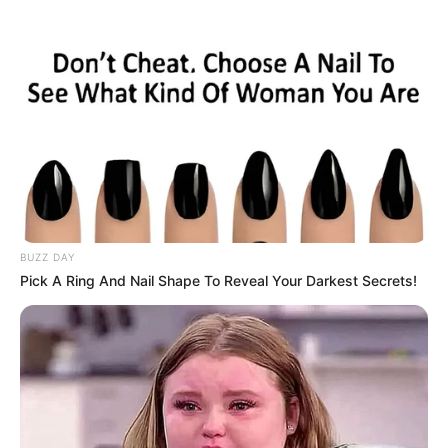
BUZZ DAY
Pick A Ring And Nail Shape To Reveal Your Darkest Secrets!