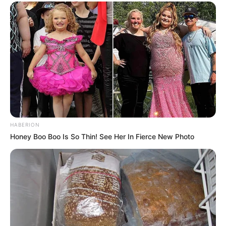
HABERION
Honey Boo Boo Is So Thin! See Her In Fierce New Photo