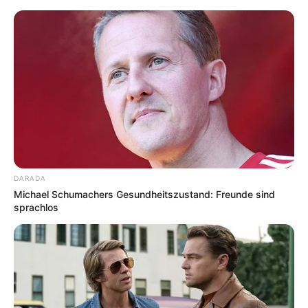
Bamberg - Jakobsberg - Jakobskirche
Bamberg
Veranstaltungen
Hotels
DARADA
Michael Schumachers Gesundheitszustand: Freunde sind
sprachlos
«
zurück
Bamberg
weiter
»