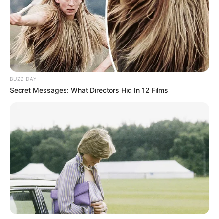
Kinderausflugsziele für Bamberg
Kindergeburtstag feiern
Freizeitparks
Schlösser und Burgen in und um Bamberg
Tagesausflugsziele für Bamberg
BUZZ DAY
Bademöglichkeiten
Secret Messages: What Directors Hid In 12 Films
Wandern
Ausflug mit der Bahn
Kinoprogramm
Angebote für Behinderte
Veranstaltung für Bamberg eintragen
Hotel Bamberg
hier
buchen