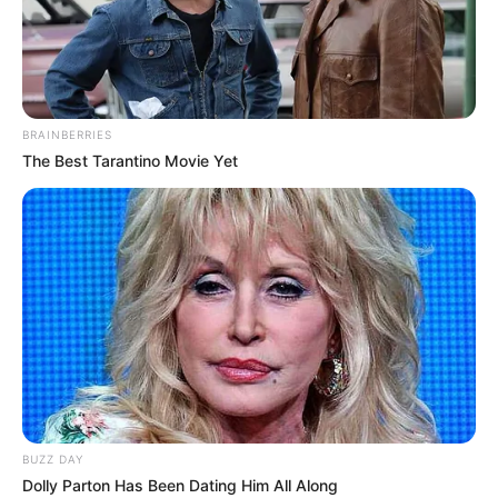
Die Jakobskirche steht auf dem höchsten Punkt des
Jakobsberges. Der barocke Umbau des 17. Jahrhunderts
täuscht über das wahre Alter der Kirche hinweg.
Tatsächlich wurde die Jakobskirche bereits 1020 geweiht.
BRAINBERRIES
The Best Tarantino Movie Yet
Bilder von weiteren Sehenswürdigkeiten in
Bamberg mit vielen touristischen Informationen:
BUZZ DAY
Dolly Parton Has Been Dating Him All Along