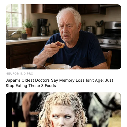
Burg Burghausen - Die längste Burg in
Deutschland
Burghausen
Veranstaltungen
Hotels
BRAINBERRIES
Tarantino’s Latest Effort Will Probably Be His Best To Date
NEUROMIND PRO
Japan's Oldest Doctors Say Memory Loss Isn't Age: Just
Stop Eating These 3 Foods
«
zurück
Burghausen
weiter
»