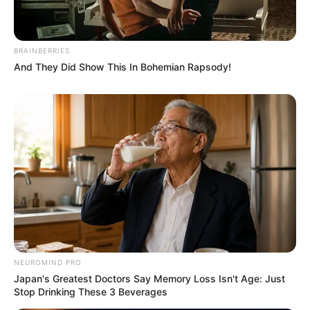
Das Wissen, das die Bauern schon seit Jahrtausenden
BRAINBERRIES
bei der Tier- und Pflanzenzucht anwenden, hatte
And They Did Show This In Bohemian Rapsody!
Charles Darwin 1858 der universitären Welt gelehrt. Die
mussten die Abstammungslehre ja endlich auch mal
lernen.
weitere Kalauer
Quermania folgen:
Impressum & Kontakt
Smartphone Startseite
NEUROMIND PRO
Japan's Greatest Doctors Say Memory Loss Isn't Age: Just
Suchen:
Stop Drinking These 3 Beverages