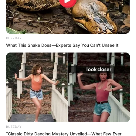
BUZZDAY
What This Snake Does—Experts Say You Can't Unsee It
BUZZDAY
“Classic Dirty Dancing Mystery Unveiled—What Few Ever