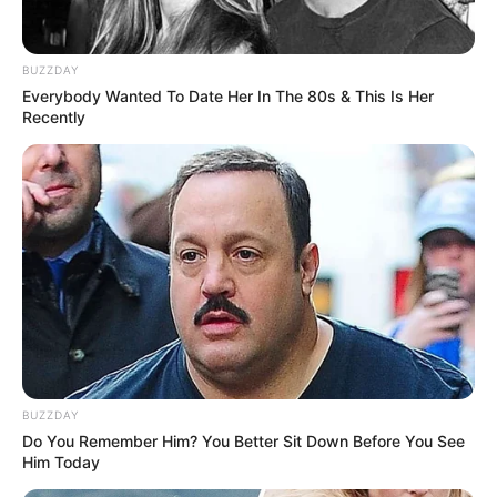
und im Winter zwischen 10:00 Uhr und 15:30 Uhr
kostenlos zugänglich.
BUZZDAY
Everybody Wanted To Date Her In The 80s & This Is Her
Recently
Weitere Bilder (anklickbar) mit
Sehenswürdigkeiten und touristischen
BRAINBERRIES
Informationen über Burghausen:
A Museum To Rihanna's Glory Could Soon Be Opened
BUZZDAY
Do You Remember Him? You Better Sit Down Before You See
Him Today