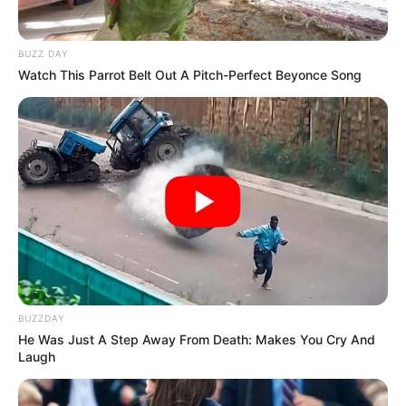
Hier kann die
Route zu diesem Ausflugsziel
berechnet
werden
, auch vom
aktuellen Standort
aus
. Außerdem
BUZZ DAY
bieten wir die GPS-Daten als Wegpunkt zum
Download
Watch This Parrot Belt Out A Pitch-Perfect Beyonce Song
im GPX-Format
an, für den Import in Navigationsgeräten
und in Google Earth. Die GPS-Daten lauten: Latitude =
48.16321 und Longitude = 12.83168.
BRAINBERRIES
Die Burg Burghausen in Burghausen als Markierung auf
Think Your Crush Doesn't Notice You? Think Again
dem Stadtplan bzw. der Landkarte von OpenStreetMap:
BRAINBERRIES
Remember This Kick-Ass Star? See His Shocking
Transformation
BUZZDAY
He Was Just A Step Away From Death: Makes You Cry And
Laugh