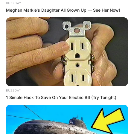
BUZZDAY
Meghan Markle's Daughter All Grown Up — See Her Now!
BUZZDAY
1 Simple Hack To Save On Your Electric Bill (Try Tonight)