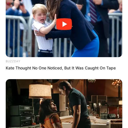
Lageplan als
größere Karte zeigen
.
Deutschlandweit Veranstaltung kostenlos
eintragen:
BUZZDAY
Kate Thought No One Noticed, But It Was Caught On Tape
Bilderfreigabe: Die Bilder dieser Seite dürfen unter
bestimmten Bedingungen für private und kommerzielle
Zwecke kostenlos benutzt werden. Weiteres siehe
Bilderfreigabe
.