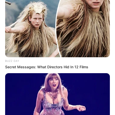
Ausflugsziele, Sehenswürdigkeiten, Freizeitziele
BRAINBERRIES
und Museen in und im Umkreis von Burghausen:
Who Will Be the Next James Bond? Here's What We Know So
Far
Umkreissuche Tourismus Burghausen
Museen in und um Burghausen
Kinderausflugsziele für Burghausen
Kindergeburtstag feiern
Schlösser und Burgen in und um Burghausen
Tagesausflugsziele für Burghausen
BUZZ DAY
Secret Messages: What Directors Hid In 12 Films
Bademöglichkeiten
Wandern
BRAINBERRIES
Kinoprogramm
Shocking Turn Of Event: Actors Who Pursued Controversial
Careers
Angebote für Behinderte
Aussichtstürme
Kletterparks