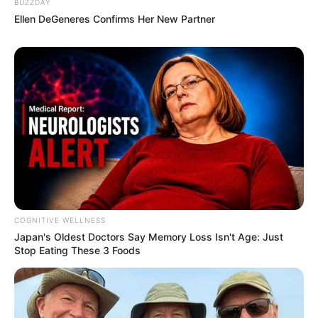
BUZZDAY
Neuburg an der Donau steht ein sehr gut erhaltenes
Ellen DeGeneres Confirms Her New Partner
Jagdschloss der Wittelsbacher aus dem 16.
Jahrhundert. Im Untergeschoss kann hier eine
Ausstellung des Auenzentrums Neuburg-Ingolstadt
über Flussauen und ihre Lebensräume, ihre
Entwicklung und ihre Bedeutung für den
Hochwasser- und Naturschutz besichtigt werden.
Informationen unter
www.auenzentrum-neuburg-ing
olstadt.de
.
Weitere sehenswerte Schlösser in Bayern und in
COGNITIVE WELLNESS
ganz Deutschland:
Japan's Oldest Doctors Say Me​mory Lo​ss Isn't Age: Just
Stop Eating These 3 Foods
Die schönsten Schlösser in Bayern
Die schönsten Schlösser in Deutschland