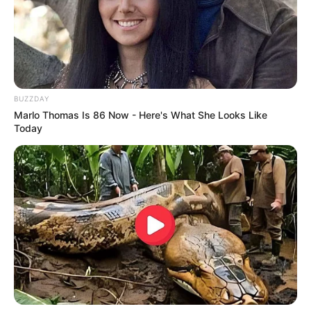
Königliches Schloss Berchtesgaden
Aus dem Augustiner Chorherrenstift von
Berchtesgaden
entstand nach 1810 eine
Sommerresidenz für die Bayerischen
Könige, die auch heute noch von den Nachfahren des
Adelsgeschlechts bewohnt wird.
BUZZDAY
Marlo Thomas Is 86 Now - Here's What She Looks Like
Today
Schloss Dachau
Ein im Stil des Barock umgestaltetes
ehemaliges Renaissanceschloss mit
romantischem Schlossgarten, der eine
schöne Aussicht ins Umland bietet.
Puzzle
Weitere sehenswerte Schlösser in Oberbayern: