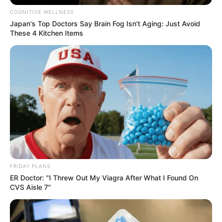
COGNITIVE WELLNESS
Japan's Top Doctors Say Bra​in Fo​g Isn't Aging: Just Avoid
These 4 Kitchen Items
FRIDAY PLANS
ER Doctor: "I Threw Out My Viagra After What I Found On
CVS Aisle 7"