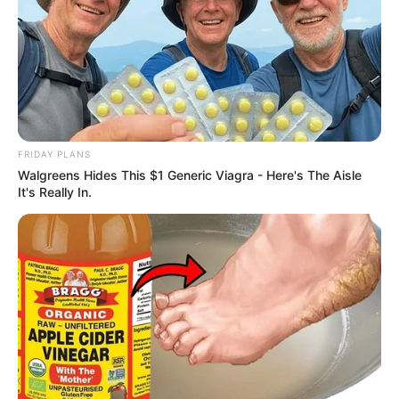
Deutschlandweit Veranstaltung kostenlos
eintragen:
FRIDAY PLANS
Walgreens Hides This $1 Generic Viagra - Here's The Aisle
It's Really In.
Das Wissen, das die Bauern schon seit Jahrtausenden
bei der Tier- und Pflanzenzucht anwenden, hatte
Charles Darwin 1858 der universitären Welt gelehrt. Die
mussten die Abstammungslehre ja endlich auch mal
lernen.
weitere Kalauer