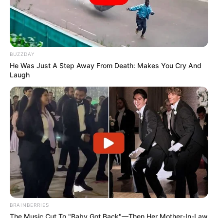
BUZZDAY
He Was Just A Step Away From Death: Makes You Cry And
Laugh
BRAINBERRIES
The Music Cut To "Baby Got Back"—Then Her Mother-In-Law