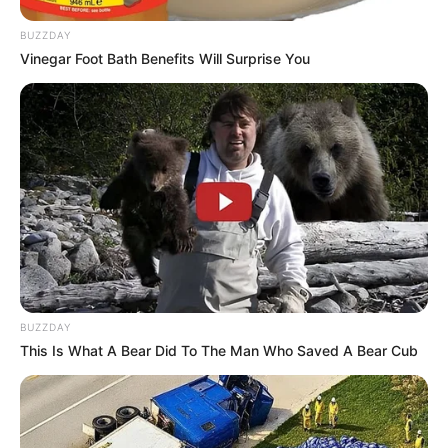
BUZZDAY
Quermania folgen:
Impressum & Kontakt
Vinegar Foot Bath Benefits Will Surprise You
Smartphone Startseite
Suchen:
BUZZDAY
This Is What A Bear Did To The Man Who Saved A Bear Cub
Auf einigen Seiten dieses Projektes sind Affiliate-
Angebote integriert. Wenn etwas darüber gebucht oder
gekauft wird, ist das eine Unterstützung, ohne dass sich
dadurch der Preis ändert.