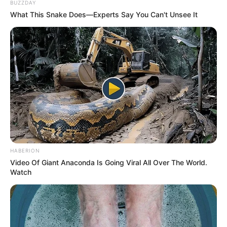
BUZZDAY
What This Snake Does—Experts Say You Can't Unsee It
Schloss Lauterbach in Bergkirchen bei
München
-
Eine aus einer mittelalterlichen Burg entstandene
Zweiflügelanlage bei Olching. Informationen unter
w
ww.schloss-lauterbach.de
.
Schloss Amerang bei Rosenheim - Das alte Schloss
im Stil von Gotik und Renaissance ist bereits seit
700 Jahren in Familienbesitz, welche das Bauwerk
inzwischen in der 23. Generation verwaltet. Die
Familie von Crailsheim bietet Schlossführungen und
Museumsbesichtigungen an. Informationen unter
w
HABERION
ww.schlossamerang.de
.
Video Of Giant Anaconda Is Going Viral All Over The World.
Watch
Wasserschloss Sandizell
bei Schrobenhausen
-
Zusammen mit der benachbarten Barockkirche St.
Peter (Asamkirche) bildet das Stammhaus der
Grafen von Sandizell ein besonders sehenswertes