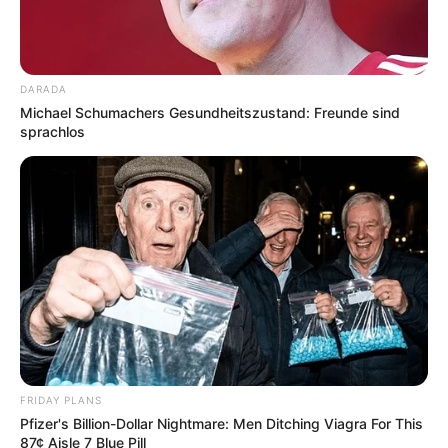
Nähe zum Schloss Hohenschwangau.
Schloss Herrenchiemsee
DARADA
Mit dem Schloss auf einer Insel im
Michael Schumachers Gesundheitszustand: Freunde sind
Chiemsee wollte der Schlösserkönig
sprachlos
Ludwig II. von Bayern seinen Traum vom
"Bayerischen Versailles" verwirklichen.
Schloss Schleißheim
In Oberschleißheim befindet sich ein
insgesamt zwei Kilometer langer
herrschaftlicher Komplex, der aus drei
prunkvollen Schlössern und dem größten sowie am
besten erhaltenen Barockgarten von Bayern besteht.
FRIDAY PLANS
Schloss Nymphenburg
Pfizer's Billion-Dollar Nightmare: Men Ditching Viagra For This
Während einer Bauzeit von 300 Jahren
87¢ Aisle 7 Blue Pill