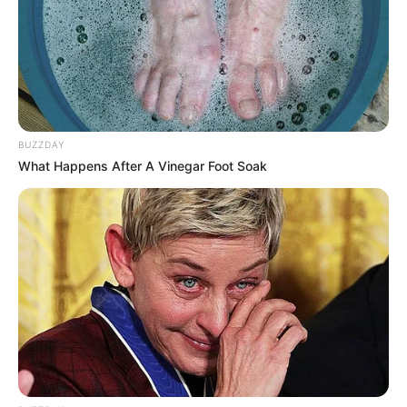
Barockensemble. Das Schloss kann zu besonderen
Veranstaltungen und von größeren Gruppen nach
Voranmeldung besichtigt werden. Informationen
unter
www.schloss-sandizell.com
.
Schloss Seefeld - Die am Pilsensee im Starnberger
BUZZDAY
Fünf-Seen-Land stehende barocke Anlage ist das
What Happens After A Vinegar Foot Soak
bedeutendste Bauwerk der Gemeinde Seefeld. Sie
gehört auch heute noch den Grafen zu Toerring-
Jettenbach, die hier eine Plattform für Künstler und
Gewerbetreibende geschaffen haben, deren bunte
Produktpalette hier besichtigt werden kann.
Außerdem gibt es im Schloss eine gräfliche
Brauereiwirtschaft. Informationen unter
www.schloss
-seefeld.de
.
Jagdschloss Grünau mit Auenzentrum - Etwa sieben
Kilometer östlich der oberbayerischen Stadt