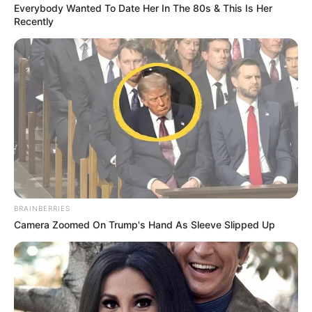
Everybody Wanted To Date Her In The 80s & This Is Her
Schloss Hohenschwangau
Recently
Ein beeindruckendes neogotisches
Schloss, welches in Sichtweite des
weltweit als Märchenschloss berühmten
Schlosses Neuschwanstein steht und zu unrecht ein
Schattendasein führt. Das mit prunkvollen Gemächern
ausgestattete Schloss Hohenschwangau wurde für den
Kronprinzen und späteren bayerischen König Maximilian
II. erbaut. Dessen Sohn, der als Märchen- und
Schlösserkönig berühmt gewordene Ludwig II., verbrachte
hier seine Kindheit und Jugend.
BRAINBERRIES
Schloss Hirschberg
Camera Zoomed On Trump's Hand As Sleeve Slipped Up
Die Rokokoanlage mit dem
ungewöhnlichen Grundriss wurde
oberhalb von
Beilngries
als Jagdschloss
für den Fürstbischof von
Eichstätt
erbaut.