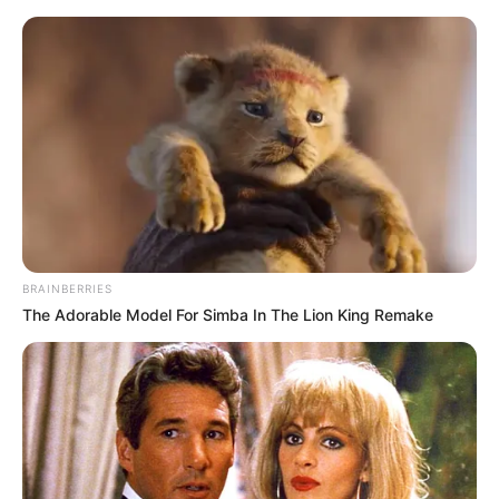
Templin - St. Georgen-Kapelle
Templin
Veranstaltungen
Hotels
BRAINBERRIES
The Adorable Model For Simba In The Lion King Remake
«
zurück
Templin
weiter
»