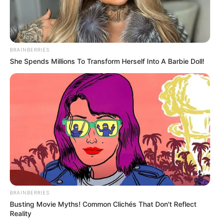
Museen in und um Templin
Kinderausflugsziele für Templin
Kindergeburtstag feiern
BRAINBERRIES
She Spends Millions To Transform Herself Into A Barbie Doll!
Schlösser und Burgen in und um Templin
Tagesausflugsziele für Templin
Bademöglichkeiten
Wandern
Kinoprogramm
Angebote für Behinderte
Aussichtstürme
Kletterparks
Tier- und Zooparks
BRAINBERRIES
Busting Movie Myths! Common Clichés That Don't Reflect
Ausflug mit der Bahn
Reality