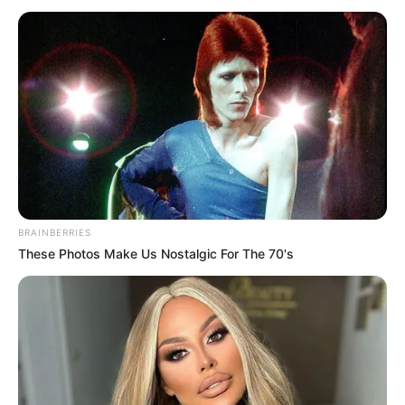
BRAINBERRIES
These Photos Make Us Nostalgic For The 70's
Ausflugsziele, Sehenswürdigkeiten, Freizeitziele
und Museen in und im Umkreis von Templin:
Umkreissuche Tourismus Templin