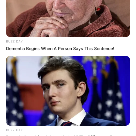
BUZZ DAY
Dementia Begins When A Person Says This Sentence!
BUZZ DAY