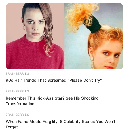
Fremdenverkehrsamt und Tourist Information
Weitere Informationen über Templin im Internet:
Hotels in Templin
www.templin.de
de.wikipedia.org/
wiki/
Templin
Kauf- und Lesetipps:
Reiseführer Templin
BRAINBERRIES
Hotel Templin
hier
buchen
90s Hair Trends That Screamed "Please Don't Try"
BRAINBERRIES
Remember This Kick-Ass Star? See His Shocking
Transformation
Bilderfreigabe: Die Bilder dieser Seite dürfen unter
BRAINBERRIES
bestimmten Bedingungen für private und kommerzielle
When Fame Meets Fragility: 6 Celebrity Stories You Won't
Zwecke kostenlos benutzt werden. Weiteres siehe
Forget