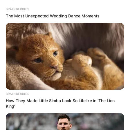
Bilderfreigabe
.
BRAINBERRIES
The Most Unexpected Wedding Dance Moments
Das Wissen, das die Bauern schon seit Jahrtausenden
bei der Tier- und Pflanzenzucht anwenden, hatte
Charles Darwin 1858 der universitären Welt gelehrt. Die
mussten die Abstammungslehre ja endlich auch mal
lernen.
weitere Kalauer
Quermania folgen:
Impressum & Kontakt
BRAINBERRIES
Smartphone Startseite
How They Made Little Simba Look So Lifelike in 'The Lion
King'