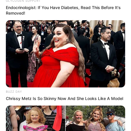
GLYCOGEN SUPPORT
zu ermorden?
Endocrinologist: If You Have Diabetes, Read This Before It's
Removed!
weitere Kalauer
Quermania folgen:
Impressum & Kontakt
Smartphone Startseite
Suchen:
BUZZ DAY
Chrissy Metz Is So Skinny Now And She Looks Like A Model