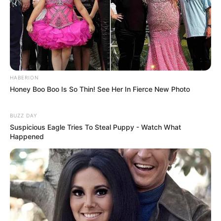
Auf einigen Seiten dieses Projektes sind Affiliate-
Angebote integriert. Wenn etwas darüber gebucht oder
gekauft wird, ist das eine Unterstützung, ohne dass sich
dadurch der Preis ändert.
HABERION
Honey Boo Boo Is So Thin! See Her In Fierce New Photo
BUZZ DAY
Suspicious Eagle Tries To Steal Puppy - Watch What
Happened