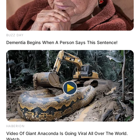
BUZZ DAY
Dementia Begins When A Person Says This Sentence!
HABERION
Video Of Giant Anaconda Is Going Viral All Over The World.
Watch