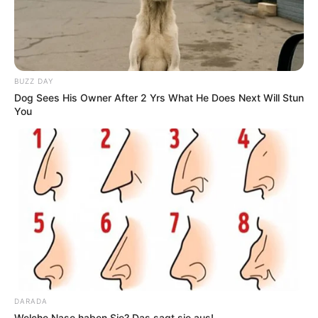
BUZZ DAY
Dog Sees His Owner After 2 Yrs What He Does Next Will Stun
You
DARADA
Welche Nase haben Sie? Das sagt sie aus!