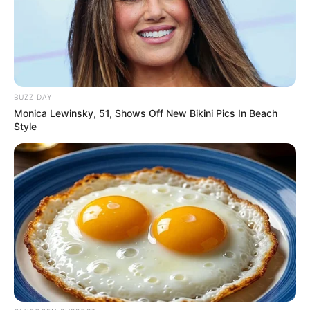
Von dieser Seite aus können Hotels, Pensionen,
Ferienwohnungen und Urlaubsunterkünfte verschiedener
Anbieter an der Ostsee gesucht und online gebucht
werden.
BUZZ DAY
Monica Lewinsky, 51, Shows Off New Bikini Pics In Beach
Deutschlandweit Veranstaltung kostenlos
Style
eintragen:
Wäre es nicht besser, wenn sich die Präsidenten und
Generäle mit Knüppeln gegenseitig erschlagen würden,
statt mit ihren Herdenarmeen so viele andere Menschen