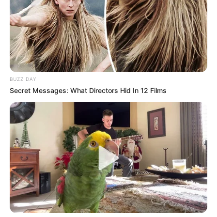
Schlosshotel
gebucht werden.
GELD SPAREN
Familienurlaub Ostsee
Hier gibt es Tipps, wie man eine
Ferienwohnung
BUZZ DAY
gestalten
kann.
Secret Messages: What Directors Hid In 12 Films
Auf alleziele.de können zum Lesen und Blättern auch
kostenlose Reiseführer für die Ostsee
bestellt werden.
Ausgehend von den Suchfunktionen auf unseren Seiten
und auf den Seiten von Drittanbietern kann das passende
freie Hotelzimmer oder die gewünschte Unterkunft in einer
Pension an der Ostsee gefunden werden. Als Hilfe dienen