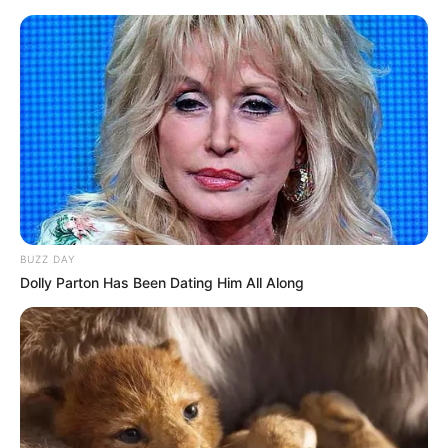
Hotels - Ferienquartiere - Ostsee
Ostsee
Kostenlose Reiseführer
Bald ist Hohes Friedensfest (in Augsburg ein Feiertag):
Sonnabend, den 08.08.2026
Hotels und Ferienquartiere in Ostsee unter
www.tourist-
BUZZ DAY
online.de
.
Dolly Parton Has Been Dating Him All Along
Eine Reise nach Ostsee ist empfehlenswert, denn Ostsee
hat ein
sehenswertes Stadtzentrum
.
Für die kleine Reisekasse bietet sich außerdem
Couchsurfing
an.