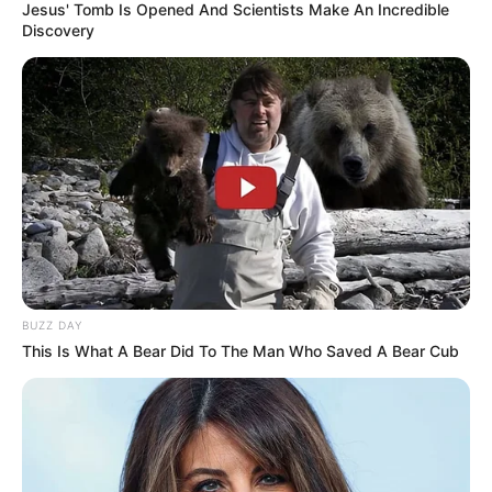
Jesus' Tomb Is Opened And Scientists Make An Incredible
Discovery
BUZZ DAY
This Is What A Bear Did To The Man Who Saved A Bear Cub
Hier geht es zu den
schönsten Urlaubsregionen in
Deutschland
und hier gibt es
Tipps für weltweite
Reiseziele
. Hierzu gehören spannende Reiseberichte
über die
Insel der Dämonen, Monster, Drachen, Götter
und tausend Tempel
sowie die
Ostküste von Australien
.