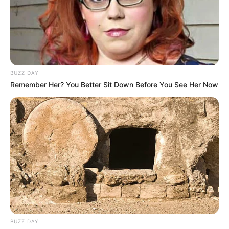
Die schönsten Urlaubsziele in Deutschland
Die beliebtesten Städtereiseziele in Deutschland
Die schönsten Wochenendreiseziele
Die attraktivsten Wellnesshotels in Deutschland
BUZZ DAY
Remember Her? You Better Sit Down Before You See Her Now
Vorschläge für Urlaubsziele auf der ganzen
Welt
BUZZ DAY