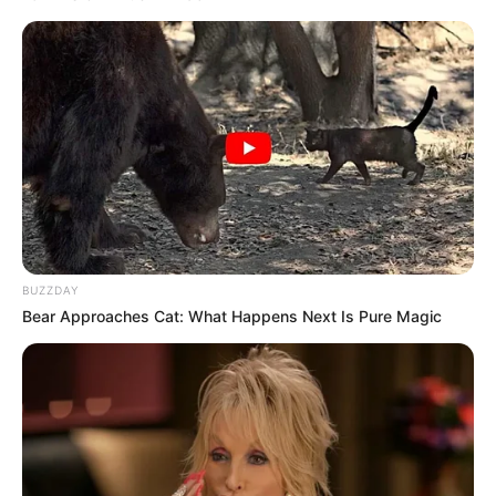
Ferienwohnungen, Ferienhäuser und Unterkünfte gibt
es unter
www.tourist-online.de
Hier geht es weiter mit einer
Auflistung von Hotels in der
Urlaubsregion Ostsee
und darüber hinaus.
Reiseziele in Deutschland und in der Welt
BUZZDAY
Bear Approaches Cat: What Happens Next Is Pure Magic