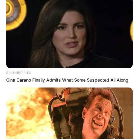
entstand am Ende des 18. Jahrhunderts
ein Erholungs- und Vergnügungsort für den Herzog von
Mecklenburg-Schwerin und seine Familie nebst
Entourage. Die nahe der
Ostsee
liegende Stadt ist
deshalb ein interessantes Touristenziel, durch deren
Straßen außerdem die mit Dampflokomotiven bespannte
Schmalspurbahn Molli zu den Ostseebädern
Heiligendamm und Kühlungsborn fährt.
Rostock
BRAINBERRIES
Das Erscheinungsbild der größten Stadt
Gina Carano Finally Admits What Some Suspected All Along
Mecklenburg-Vorpommerns wird durch ihre
Lage an der Ostsee mit dem
bedeutendsten Hafen dieses Bundeslandes geprägt. In
Rostock ist außerdem ein großes Erbe aus der Zeit der
Backsteingotik
und der
Hanse
zu sehen.
Greifswald