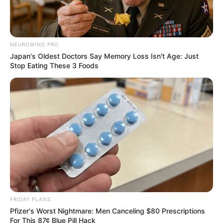
Auf alleziele.de können zum Lesen und Blättern auch
kostenlose Reiseführer für Mecklenburg-Vorpommern
bestellt werden.
NEUROMIND PRO
Es gibt zudem noch weitere attraktive
Urlaubsregionen in
Japan's Oldest Doctors Say Memory Loss Isn't Age: Just
Mecklenburg-Vorpommern
.
Stop Eating These 3 Foods
Hotels in der Urlaubsregion Ostsee in und um
Ostseebad Binz:
FRIDAY PLANS
Pfizer's Worst Nightmare: Men Canceling $80 Prescriptions
For This 87¢ Blue Pill Hack