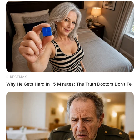
seit 2005 zusammengehörenden drei
Kaiserbäder. An Schlösser erinnernde
Villen, die 508 Meter lange Seebrücke und der weiße
Sandstrand der Ostsee prägen das Aussehen dieses
Urlaubsortes. Am schönsten ist aber die alle drei
Ortschaften verbindende Strandpromenade. Sie ist 12 km
lang und führt sogar bis nach Świnoujście in Polen.
Ahlbeck
Mit seiner 1899 erbauten Seebrücke und
DIRECTMAX
der prunkvollen Bäderarchitektur -
Why He Gets Hard In 15 Minutes: The Truth Doctors Don't Tell
besonders entlang der Strandpromenade -
besitzt das östlichste der drei so genannten Kaiserbäder
auf der Insel Usedom ein besonders elegantes Aussehen.
Die Seebrücke ist übrigens auch das meistfotografierte
Wahrzeichen der Insel Usedom.