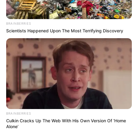
gehört deshalb zum
UNESCO-Weltkulturerbe
. Das
abgebildete Holstentor gehört zudem zu den
bekanntesten
Wahrzeichen Deutschlands
.
BRAINBERRIES
Scientists Happened Upon The Most Terrifying Discovery
Wismar
Wegen ihrer gut erhaltenen Altstadt ist die
an der
Ostsee
liegende Hafenstadt
unbedingt einen Besuch wert. Außerdem
steht sie zusammen mit
Stralsund
auf der Liste des
Weltkulturerbes der UNESCO. Gotische Architekturen an
Kirchen und zahlreichen historischen Häusern zeugen
von der Zeit der
Hanse
, als Wismar einen großen
wirtschaftlichen Aufschwung erlebte. Die abgebildete
Wasserkunst aus dem 16. Jahrhundert ist auch das
Wahrzeichen der Stadt.
BRAINBERRIES
Culkin Cracks Up The Web With His Own Version Of ‘Home
Ostseebad Heringsdorf
Alone’
Heringsdorf ist das älteste und größte der