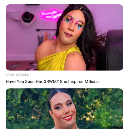
Ferienorte in der Urlaubsregion Ostsee
Ostsee
Hotels
Kostenlose Reiseführer
Heute ist Hohes Friedersfest (in Augsburg ein Feiertag):
Sonnabend, der 08.08.2026
Hier stellen wir
Urlaubs- und Ferienorte
vor, die als
BRAINBERRIES
Reiseziele besonders zu empfehlen sind. Diese verfügen
Have You Seen Her GRWM? She Inspires Millions
über eine gute touristische Infrastruktur mit vielen
Übernachtungsmöglichkeiten, Gaststätten und
Freizeitangeboten. Außerdem handelt es sich hierbei in
der Regel auch um besonders sehenswerte Städte,
Gemeinden und Ferienziele.
An der deutschen Ostseeküste reiht sich im Grunde