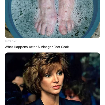
BUZZDAY
What Happens After A Vinegar Foot Soak