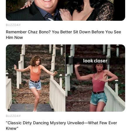
eintragen:
BUZZDAY
Remember Chaz Bono? You Better Sit Down Before You See
Him Now
Wäre es nicht besser, wenn sich die Präsidenten und
Generäle mit Knüppeln gegenseitig erschlagen würden,
statt mit ihren Herdenarmeen so viele andere Menschen
zu ermorden?
weitere Kalauer
Quermania folgen:
Impressum & Kontakt
BUZZDAY
Smartphone Startseite
“Classic Dirty Dancing Mystery Unveiled—What Few Ever
Knew"