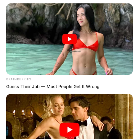
Wahrzeichen von Warnemünde.
Insel Hiddensee
Die ursprünglich erhaltene, autofreie Insel,
auf der wie vor hundert Jahren
Pferdefuhrwerke verkehren, ist ein
Eldorado für Naturliebhaber, Künstler und Kunstfreunde.
Darßer Ort
Ursprüngliche Natur gibt an der Nordspitze
des Darß, einem Ort, an dem die Kraft des
BRAINBERRIES
Guess Their Job — Most People Get It Wrong
Meeres stetig den Küstenverlauf der
Ostsee verändert. Die zu besonders empfehlenden
Urlaubsorte auf der Halbinsel sind Prerow und Zingst.
Stralsund
Viele ehemalige Patrizierhäuser,
mittelalterliche Klosteranlagen und