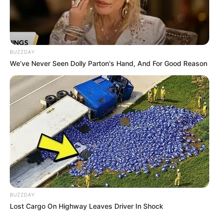
BUZZDAY
We’ve Never Seen Dolly Parton's Hand, And For Good Reason
Urlaubsorte in Deutschland:
BUZZDAY
Urlaubsorte in Deutschland
und die schönsten
Kurst
Lost Cargo On Highway Leaves Driver In Shock
ädte in Deutschland